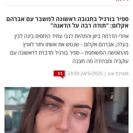
נדל"ן
ספיר בורגיל בתגובה ראשונה למשבר עם אברהם
דיגיטל
אקלום: "תודה רבה על הדאגה"
וטק
אחרי הדרמה ביוון והתהיות לגבי עתיד היחסים בינה לבין
בעלה, אברהם אקלום - שנטש את אשתו וחזר לארץ
שיווק
מהחופשה המשותפת – ספיר בורגיל מדברת לראשונה עם
ופרסום
עוקביה ומבהירה מה מצבה
משפט
מערכת ice
|
24/5/2025
23:59
11
מדדים
ומחקרים
דעות
רכילות
עסקית