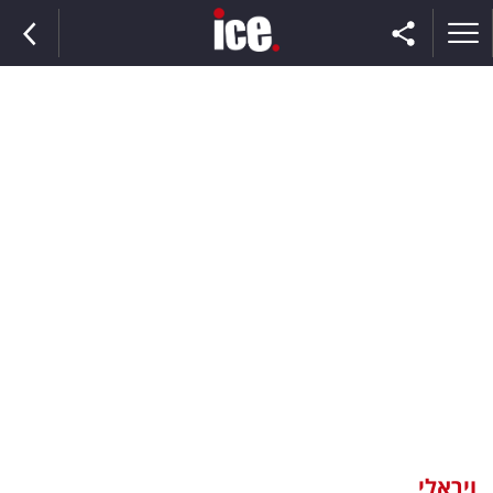
ראשי
הנבחרת
השוק
תקשורת
ומדיה
כסף
וצרכנות
ויראלי