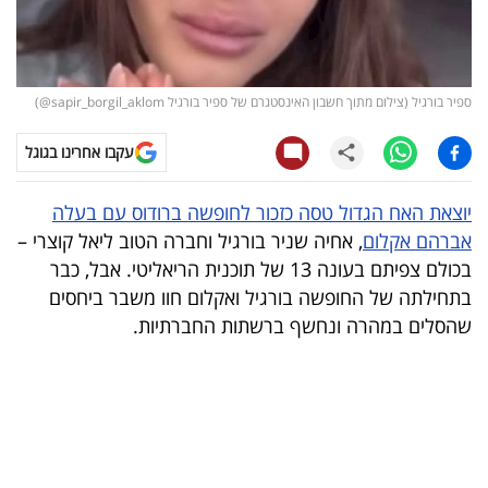
קריפטו
ויראלי
ספיר בורגיל (צילום מתוך חשבון האינסטגרם של ספיר בורגיל sapir_borgil_aklom@)
טלוויזיה
עקבו אחרינו בגוגל
עסקי
יוצאת האח הגדול טסה כזכור לחופשה ברודוס עם בעלה
ספורט
אברהם אקלום
, אחיה שניר בורגיל וחברה הטוב ליאל קוצרי –
בכולם צפיתם בעונה 13 של תוכנית הריאליטי. אבל, כבר
קריירה
בתחילתה של החופשה בורגיל ואקלום חוו משבר ביחסים
ולימודים
שהסלים במהרה ונחשף ברשתות החברתיות.
מינויים
רייטינג
רכב