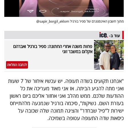
פרסמו
באייס
מתוך חשבון האינסטגרם של ספיר בורגיל sapir_borgil_aklom@
עקבו
אחרינו:
עוד ב-
פחות משנה אחרי החתונה: ספיר בורגיל ואברהם
אקלום במשבר זוגי
לכתבה המלאה
"אנחנו תקועים בשדה תעופה. יש עכשיו איחור של 7 שעות
ואני מתה להגיע הביתה. אז אני מאוד מעריכה את כל
ההודעות שלכם. ממש מהלב ואני אחזור אליכם ביום ראשון
בעזרת השם. נשיקות", סיכמה בורגיל שנמנעה מלהתייחס
ישירות ל"פיל שבחדר" והציגה תמונה שלה שכובה על
כיסאות שדה התעופה עטופה בשמיכה.