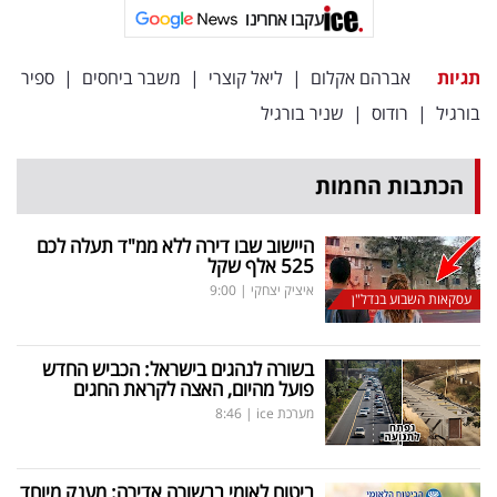
עקבו אחרינו
תגיות
אברהם אקלום
|
ליאל קוצרי
|
משבר ביחסים
|
ספיר
בורגיל
|
רודוס
|
שניר בורגיל
הכתבות החמות
היישוב שבו דירה ללא ממ"ד תעלה לכם
525 אלף שקל
איציק יצחקי
|
9:00
עסקאות השבוע בנדל"ן
בשורה לנהגים בישראל: הכביש החדש
פועל מהיום, האצה לקראת החגים
מערכת ice
|
8:46
ביטוח לאומי בבשורה אדירה: מענק מיוחד