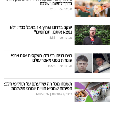
בדרך לחשבון שלכם
מערכת ice
|
7:13
יעקב ברדוגו וערוץ 14 באבל כבד: "לא
נמצא איתנו. תנחומינו"
מערכת ice
|
8:35
רצח בניהו רזי ז"ל: האקסית אגם צרפי
עומדת בפני מאסר עולם
מערכת ice
|
10:26
תשכחו מכל מה שידעתם על תחליפי חלב:
הפיתוח שמביא חוויית יוגורט מושלמת
בשיתוף שטראוס
|
6/8/2026