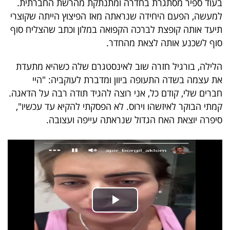
בעוד ספיר מסתגרת בחדרה ומתנתקת מהרשת החברתית.
40
למעשה, הפעם היחידה שנראתה מאז הפיצוץ הייתה שקוצרי
תיעד אותה קופצת לברכה הקפואה במלון וכתב שהצליח סוף
סוף לשכנע אותה לצאת מהחדר.
שיתופי
פעולה
הלילה, בורגיל חזרה שוב לאינסטגרם שלה כשהיא מתעדת
את עצמה בשדה התעופה ביוון ומדברת לעוקביה: "היי
חברים שלי, קודם כל, אני רוצה להגיד תודה רבה על הדאגה.
קמתי הבוקר לאיזשהו וירוס. לא הפסקתי להקיא עד עכשיו",
דרושים
סיפרה יוצאת האח הגדול שנראתה עייפה ועצובה.
ניוזלטרים
מייל
אדום