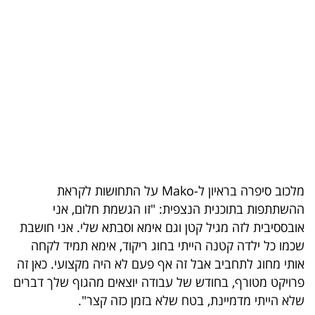
בריאות
תרבות
ופנאי
תיירות
TOP-
5
מלכוב סיפרה בראיון ל-Mako על התחושות לקראת
המילון
ההשתתפות בתוכנית הנצפית: "זו הגשמת חלום, אני
הכלכלי
אובססיבית לזה מגיל קטן וגם אימא וסבתא שלי. אני חושבת
שכמו כל ילדה קטנה הייתי בחוג ריקוד, אימא תמיד לקחה
פודקאסט
אותי מחוג לתחביב אבל זה אף פעם לא היה מקצועי. כאן זה
פרויקט מטורף, בחודש של עבודה יוצאים מהגוף שלך דברים
40
שלא הייתי מדמיינת, בטח שלא בזמן כזה קצר".
UNDER