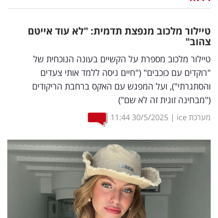
נדל"ן
טיילור מלכוב מנפצת תדמית: "לא עוד אייטם
דיגיטל
צהוב"
וטק
טיילור מלכוב מספרת על הקשיים בעונה הנוכחית של
"רוקדים עם כוכבים" ("חיים ניסה ללמד אותי צעדים
שיווק
והסתגרתי"), ועל המפגש עם האקס ברחבת הריקודים
ופרסום
("מבחינה זוגית זה לא שם")
משפט
מערכת ice
|
30/5/2025
11:44
מדדים
ומחקרים
דעות
רכילות
עסקית