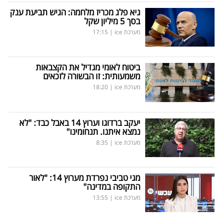
גיא פלג מכריז מלחמה: הגיש תביעת ענק
בסך 5 מיליון שקל
מערכת ice
|
17:15
ביטוח לאומי מגדיל את הקצבאות
משמעותית: זו הבשורה לזכאים
מערכת ice
|
18:20
יעקב ברדוגו וערוץ 14 באבל כבד: "לא
נמצא איתנו. תנחומינו"
מערכת ice
|
8:35
מגי טביבי נפרדת מערוץ 14: "לאור
התקופה במדינה"
מערכת ice
|
13:55