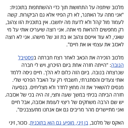
40
מלכוב שיתפה על התחושות תוך כדי ההשתתפות בתוכנית:
"אני מתה על האתגר, לא רק הפיזי אלא גם הביקורות. קשה
לעמוד מול קהל ולא לדעת מה יחשבו. אין בתוכנית הזו צהוב,
שיתופי
רק מחפשים להראות מי אתה. אני רוצה שיעריכו אותי על מי
פעולה
שאני, לא עוד אייטם צהוב או בת זוג של מישהו. אני לא רוצה
לאכזב את עצמי או את חיים".
מלכוב הזכירה את הכאב לאחר רצח חברתה ב
פסטיבל
דרושים
הנובה
: "הייתה חזרה אחת ביום הזיכרון, ויש לי חברה
שנרצחה בנובה. ביום הזה כלום לא הלך. חיים ניסה ללמד
ניוזלטרים
אותי צעדים והסתגרתי, חשבתי רק על האבל הפרטי שלי.
מנסים להשאיר את זה מחוץ לחדר ולא מצליחים. בנסיעה
חזרה הביתה בכיתי במשך שעה וחצי, זה היה בכי של אכזבה.
מייל
יש שם הרבה משחקים של ריצוי לעומת אכזבה, אבל חיים
אדום
ואני מתיישרים מהר מריבים גם אם אנחנו מתעצבנים".
האקס של מלכוב,
בן זיני, מופיע גם הוא בתוכנית
. כזכור, זיני