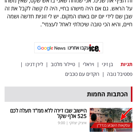
זה הציף את שנינו. אני שמחה שאני בראש שקט, שאין משהו
על הראש. גם אם היה מישהו בחיי, היה לו קשה לקבל את זה
שבן שם לידי יום יום באותו המקום. יש לי זוגיות חדשה ושמה
חיים, והיא הכי טובה שיכולתי לאחל לעצמי".
עקבו אחרינו
תגיות
בן זיני
|
ויראלי
|
טיילור מלכוב
|
לירן דנינו
|
פסטיבל נובה
|
רוקדים עם כוכבים
הכתבות החמות
היישוב שבו דירה ללא ממ"ד תעלה לכם
525 אלף שקל
איציק יצחקי
|
9:00
עסקאות השבוע בנדל"ן