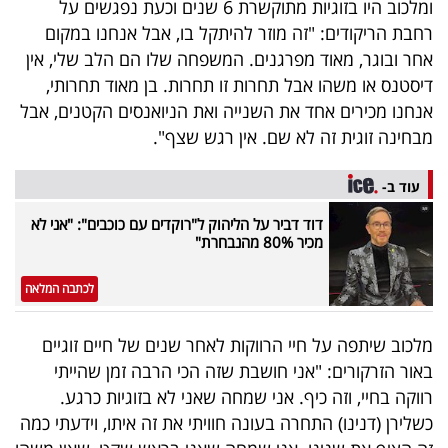
ומלכוב היו בזוגיות מתוקשרת 6 שנים וכעת נפגשים על
פרסמו
רחבת הריקודים: "זה מוזר להיתקל בו, אבל אנחנו במקום
באייס
אחר ובוגר, מאוד מפרגנים. המשפחה שלו הם הלב שלי, אין
דיסטנס או משהו אבל תחרות זו תחרות. בן מאוד תחרותי,
עקבו
אנחנו מכירים אחד את השנייה ואת הניואנסים הקטנים, אבל
אחרינו:
מבחינה זוגית זה לא שם. אין רגש שצף".
עוד ב-
דוד דביר על הליהוק ל"רוקדים עם כוכבים": "אני לא
מכיר 80% מהנבחרת"
לכתבה המלאה
מלכוב שיתפה על חיי הרווקות לאחר שנים של חיים זוגיים
באור הזרקורים: "אני חושבת שזה הכי הרבה זמן שהייתי
רווקה בחיי, וזה כיף. אני שמחה שאני לא בזוגיות כרגע.
כשלירן (דנינו) התחרה בעונה חוויתי את זה איתו, וידעתי כמה