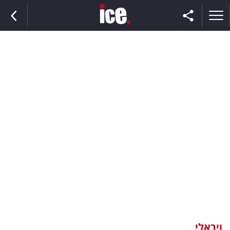
ראשי
הנבחרת
השוק
תקשורת
ומדיה
כסף
וצרכנות
ויראלי