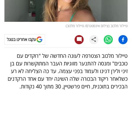
קריפטו
ויראלי
טיילור מלכוב (צילום אינסטגרם/ טיילור מלכוב)
טלוויזיה
עקבו אחרינו בגוגל
עסקי
טיילור מלכוב הצטרפה לעונה החדשה של "רוקדים עם
ספורט
כוכבים" ומנסה להתנער מזוגיות העבר המתוקשרות עם בן
זיני ולירן דנינו ולעמוד בפני עצמה. עד כה הצליחה לא רע
קריירה
כשלאחר ריקוד הבכורה שלה השיגה יחד עם אחד הרקדנים
ולימודים
הבכירים בתוכנית, חיים פרשטיין, 30 מתוך 40 נקודות.
מינויים
רייטינג
רכב