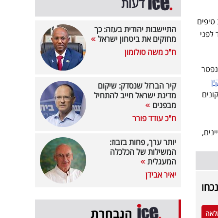
דעות
לתת טיפים
התיישבות יהודית בעזה: כך
 לפני
מחזקים את ביטחון ישראל
ח"כ משה סולומון
נפטר
ין
קיר הברזל שנסדק: שיקום
ונים
מדינת ישראל חייב להתחיל
מבפנים
ח"כ עודד פורר
נים,
יותר ערך, פחות בזבוז:
המשילות של הכלכלה
המעגלית
יאיר אבידן
נכחו
הנבחרת
לאה