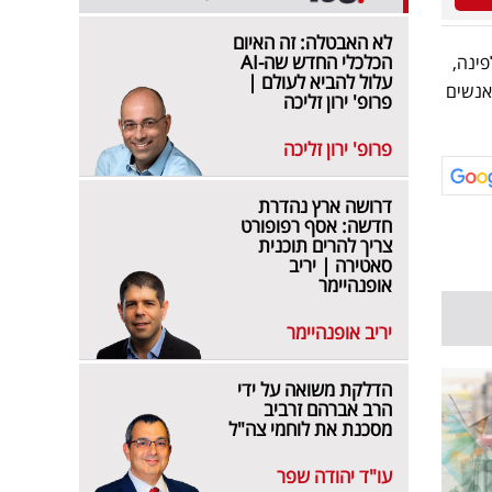
לא האבטלה: זה האיום
הכלכלי החדש שה-AI
פינה,
עלול להביא לעולם |
אנשים
פרופ' ירון זליכה
פרופ' ירון זליכה
דרושה ארץ נהדרת
חדשה: אסף רפופורט
צריך להרים תוכנית
סאטירה | יריב
אופנהיימר
יריב אופנהיימר
הדלקת משואה על ידי
הרב אברהם זרביב
מסכנת את לוחמי צה"ל
עו"ד יהודה שפר