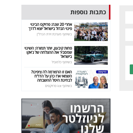
כתבות נוספות
אחרי 20 שנה: פרויקט הבינוי
פינוי הגדול בישראל יוצא לדרך
בשיתוף מערכת זירת הנדל"ן
פחות קיבעון, יותר תמורה: השינוי
שמסביר את ההצלחה של ג'אקו
בישראל
בשיתוף כלמוביל
האם זו הרפורמה לה ציפינו?
השמאי ארז כהן על הדו"ח
לבחינת היטל ההשבחה
בשיתוף ice פרויקטים