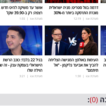
דרמה בוול סטריט: מניה ישראלית
אושר עד משיקה להיט חדש 
מוכרת התרסקה ביותר מ-30
%
רצפה: רק ב-39.90 שקל
מערכת ice
|
12:19
מערכת ice
|
1:55
ב
העימות באולפן: המגישה הצליחה
בגיל 22 בלבד: כוכב הרשת
ה
להביך את אביעד גליקמן - "אל
הישראלי בעסקת ענק - זה שוו
תיתמם"
הוילה שלו
מערכת ice
|
1:30
מערכת ice
|
3:21
ה
(0)
: