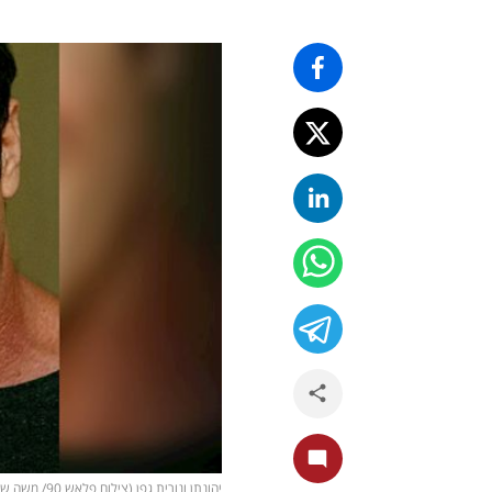
יהונתן ונורית גפן (צילום פלאש 90/ משה שי)