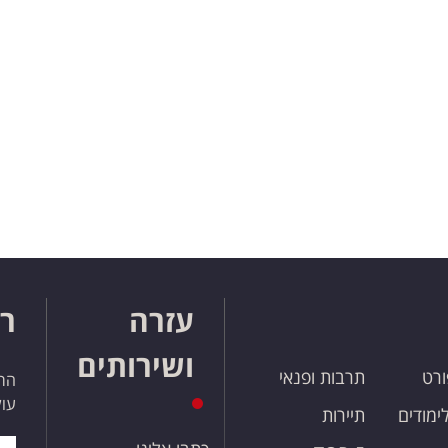
עזרה
רו
ושירותים
ורט
תרבות ופנאי
הרש
עול
לימודים
תיירות