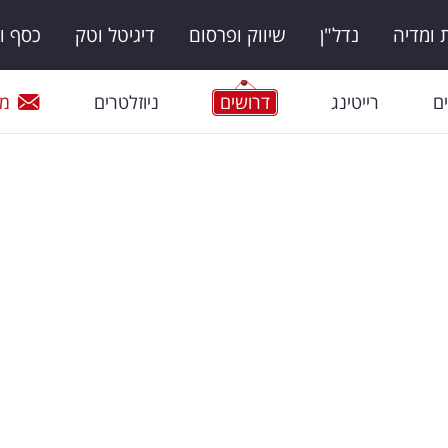
ומדיה
נדל"ן
שיווק ופרסום
דיגיטל וטק
כסף ו
ם
רייטינג
דרושים
ניוזלטרים
מי