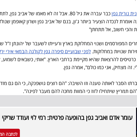
ת נורית גפן
כבר עברה את גיל 80. אבל זה לא מאמו של אביב גפן, 
 אומרת לנכדה הצעיר ביותר ג'ון, בנם של אביב גפן ושרון קאופמן שנולד
 והכי חשוב, אל תתחתן"
מרים המפורסמים ושנוי המחלוקת בארץ ורעייתו לשעבר של יהונתן ז"ל ש
ירות שנויות במחלוקות.
לפני שבועיים סיפרה גפן לקולגה הבמאי אירי ירק
כרטיסים להרצאות שהיא מקיימת ברחבי הארץ. "אותי, כשבאים לשמוע, ק
 זה מצחיק, אני כמו כולם", אמרה גפן.
ו הסבר לאותה טענה וזו השיבה: "הם רוצים גושפנקה, כי הם גם מזדיי
הם תמריץ שיתחילו לזוז כי המוות מחכה להם מעבר לפינה".
עומר אדם ואביב גפן בהופעה פרטית: רמי לוי ועודד שריקי 
לכתבה המ