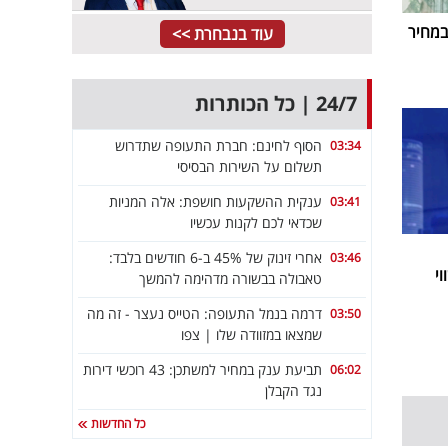
במחיר
עוד בנבחרת >>
24/7 | כל הכותרות
הסוף לחינם: חברת התעופה שתדרוש
03:34
תשלום על השירות הבסיסי
ענקית ההשקעות חושפת: אלה המניות
03:41
שכדאי לכם לקנות עכשיו
אחרי זינוק של 45% ב-6 חודשים בלבד:
03:46
י
טאבולה בבשורה מדהימה להמשך
דרמה בנמל התעופה: הטייס נעצר - זה מה
03:50
שמצאו במזוודה שלו | צפו
תביעת ענק במחיר למשתכן: 43 רוכשי דירות
06:02
נגד הקבלן
כל החדשות