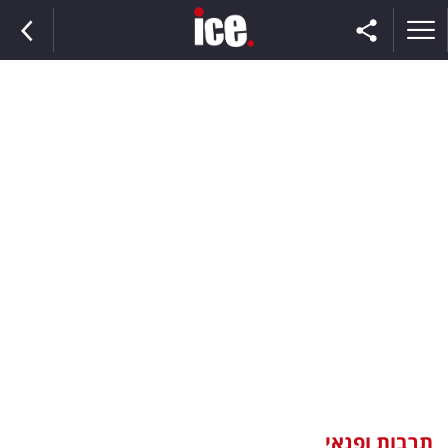
ראשי
הנבחרת
השוק
תקשורת
ומדיה
כסף
וצרכנות
תרבות ופנאי