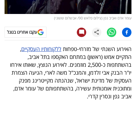
קריפטו
עומר אדם ואביב גפן (צילום פלאש 90/ אבשלום ששוני)
ויראלי
עקבו אחרינו בגוגל
טלוויזיה
האירוע השנתי של מזרחי-טפחות
ללקוחותיו העסקיים
,
עסקי
התקיים אמש (ראשון) במתחם האקספו בתל אביב,
ספורט
בהשתתפות כ-2,500 מוזמנים. לאירוע הנוצץ, שאותו אירחו
יו"ר הבנק אבי זלדמן, והמנכ"ל משה לארי, הגיעה הצמרת
קריירה
העסקית של מדינת ישראל, שנהנתה מקייטרינג מפנק
ולימודים
ומתוכנית אומנותית עשירה, בהשתתפותם של עומר אדם,
אביב גפן ונסרין קדרי.
מינויים
רייטינג
רכב