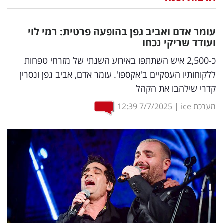
נדל"ן
עומר אדם ואביב גפן בהופעה פרטית: רמי לוי
דיגיטל
ועודד שריקי נכחו
וטק
כ-2,500 איש השתתפו באירוע השנתי של מזרחי טפחות
ללקוחותיו העסקיים ב'אקספו'. עומר אדם, אביב גפן ונסרין
שיווק
קדרי שילהבו את הקהל
ופרסום
מערכת ice
|
7/7/2025
12:39
משפט
מדדים
ומחקרים
דעות
רכילות
עסקית