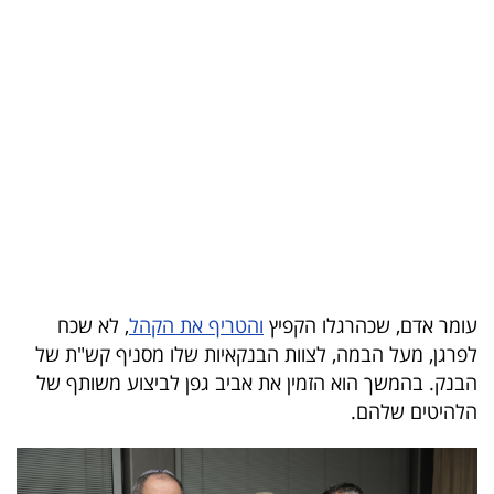
בריאות
תרבות
ופנאי
תיירות
TOP-
5
המילון
עומר אדם, שכהרגלו הקפיץ
והטריף את הקהל
, לא שכח
הכלכלי
לפרגן, מעל הבמה, לצוות הבנקאיות שלו מסניף קש"ת של
הבנק. בהמשך הוא הזמין את אביב גפן לביצוע משותף של
פודקאסט
הלהיטים שלהם.
40
UNDER