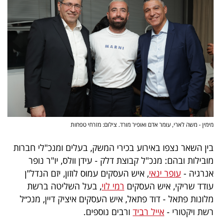
40
שיתופי
פעולה
דרושים
מימין - משה לארי, עומר אדם ואופיר מורד. צילום: מזרחי טפחות
ניוזלטרים
בין השאר נצפו באירוע בכירי המשק, בעלים ומנכ"לי חברות
מובילות ובהם: מנכ"ל קבוצת דלק - עידן וולס, יו"ר נופר
מייל
אנרגיה -
עופר ינאי
, איש העסקים עמוס לוזון, יזם הנדל"ן
עודד שריקי, איש העסקים
רמי לוי
, בעל השליטה ברשת
אדום
מלונות פתאל - דוד פתאל, איש העסקים איציק דיין, מנכ״ל
רשת ויקטורי -
אייל רביד
ורבים נוספים.