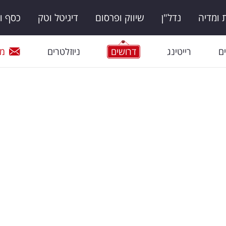
ומדיה
נדל"ן
שיווק ופרסום
דיגיטל וטק
כסף ו
ם
רייטינג
דרושים
ניוזלטרים
מי