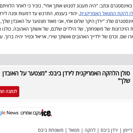
אינסטגרם וכתב: "היה תענוג לפגוש אותך אחי". נזכיר כי לאחר הלוויתם
לן להקת המטאל האמריקנית
, יהודי בעצמו, התרגש עד דמעות ופנה לירד
סטגרם שלו: "ירדן היקר שלום אחי, אני מאוד מצטער על האובדן שלך, 
ת הזיכרונות של משפחתך, של הילדים שלכם, של אשתך האהובה. כולנו נז
רו שם. זכרם של ילדייך האהובים ואשתך שירי, אריאל וכפיר יהיה ברוך. ע
סולן הלהקה האמריקנית לירדן ביבס: "מצטער על האובדן
שלך"
לכתבה המ
עקבו אחרינו
ריימן
|
ירדן ביבס
|
להקה
|
מטאל
|
משפחת ביבס