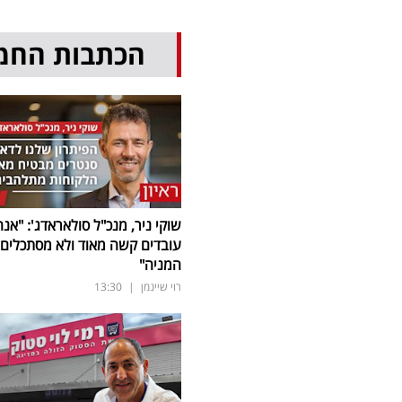
הכתבות החמ
שוקי ניר, מנכ"ל סולאראדג': "אנח
עובדים קשה מאוד ולא מסתכלים 
המניה"
רוי שיינמן
|
13:30