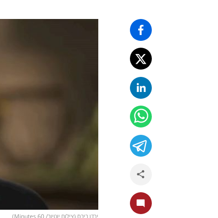
ירדן ביבס (צילום יוטיוב/ 60 Minutes)