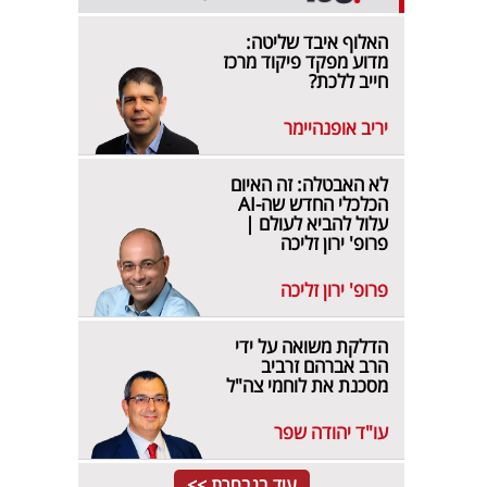
האלוף איבד שליטה:
מדוע מפקד פיקוד מרכז
חייב ללכת?
יריב אופנהיימר
לא האבטלה: זה האיום
הכלכלי החדש שה-AI
עלול להביא לעולם |
פרופ' ירון זליכה
פרופ' ירון זליכה
הדלקת משואה על ידי
הרב אברהם זרביב
מסכנת את לוחמי צה"ל
עו"ד יהודה שפר
עוד בנבחרת >>