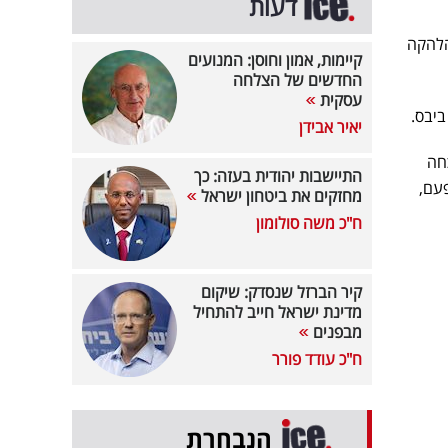
דעות
סולן הלהקה
קיימות, אמון וחוסן: המנועים
החדשים של הצלחה
עסקית
ביבס.
יאיר אבידן
חה
התיישבות יהודית בעזה: כך
עם,
מחזקים את ביטחון ישראל
ח"כ משה סולומון
קיר הברזל שנסדק: שיקום
מדינת ישראל חייב להתחיל
מבפנים
ח"כ עודד פורר
הנבחרת