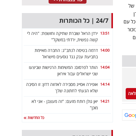
 של
ן
24/7 | כל הכותרות
כל עם
כור
ירדן הראל שוברת שתיקה וחושפת: "היה לי
13:51
ם
קשה נפשית, ירדתי במשקל"
דרמה בטיסה לנתב"ג: החברה מאיימת
14:00
בתביעת ענק נגד נוסעים מישראל
הותר לפרסום: המשימות הרגישות שביצעו
14:04
שני ישראלים עבור איראן
אופירה אסייג מסבירה לאדווה דדון: זו הסיבה
14:14
שלא הגעתי לחתונה שלך
לאה
יאן גולן רותח מזעם: "זה מעצבן - אני לא
14:21
מוכן"
כל החדשות