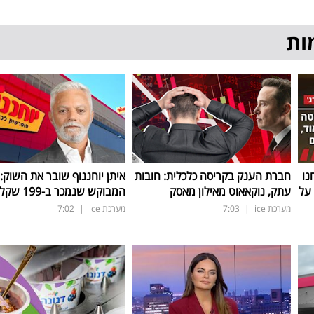
ות
נו
חברת הענק בקריסה כלכלית: חובות
איתן יוחננוף שובר את השוק:
על
עתק, נוקאאוט מאילון מאסק
המבוקש שנמכר ב-199 שקל בלבד
מערכת ice
|
7:03
מערכת ice
|
7:02