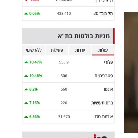
תל בונד 20
0.05%
438.410
מניות בולטות בת"א
עולות
יורדות
פעילות
ללא שינוי
פלורי
10.47%
555.9
פטרוכימיים
10.46%
506
אינטו
8.2%
660
ברם תעשיות
7.16%
220
אורמת טכנו
6.56%
31,670