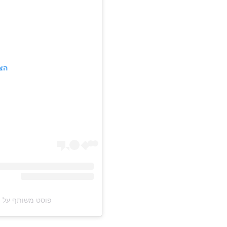
הצ
פוסט משותף על ידי ‏‎David Draiman‎‏ (@‏draiman‎