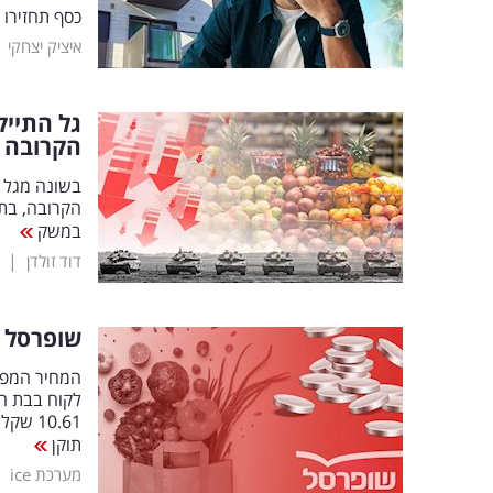
כסף תחזירו 
|
איציק יצחקי
גל התייק
הקרובה
בשונה מגל 
הקרובה, בת
במשק
|
דוד זולדן
שופרסל ע
תוקן
|
מערכת ice