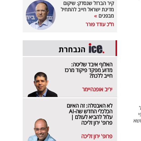
קיר הברזל שנסדק: שיקום
מדינת ישראל חייב להתחיל
מבפנים
ח"כ עודד פורר
הנבחרת
האלוף איבד שליטה:
מדוע מפקד פיקוד מרכז
חייב ללכת?
יריב אופנהיימר
לא האבטלה: זה האיום
ל
הכלכלי החדש שה-AI
פי
עלול להביא לעולם |
 הנושא
פרופ' ירון זליכה
פרופ' ירון זליכה