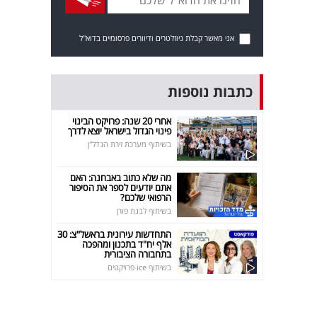
אני מאשר קבלת ניוזלטרים ודיוורים פרסומיים בדוא"ל
כתבות נוספות
אחרי 20 שנה: פרויקט הבינוי
פינוי הגדול בישראל יוצא לדרך
בשיתוף מערכת זירת הנדל"ן
מה שלא כתוב באבחנה: האם
אתם יודעים לספר את הסיפור
הרפואי שלכם?
בשיתוף לבנת פורן
התחדשות עירונית בראשל"צ: 30
אלף יח"ד בתכנון ומהפכה
בתחבורה הציבורית
בשיתוף ice פרויקטים