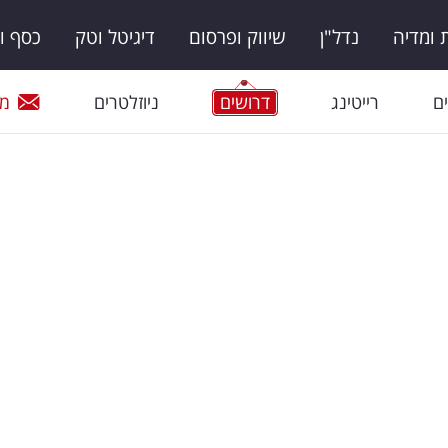
ומדיה
נדל"ן
שיווק ופרסום
דיגיטל וטק
כסף ו
ם
רייטינג
דרושים
ניוזלטרים
מי