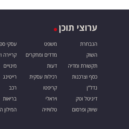
ערוצי תוכן
הנבחרת
משפט
עסקי ספ
השוק
מדדים ומחקרים
קריירה ו
תקשורת ומדיה
דעות
מינויים
כסף וצרכנות
רכילות עסקית
רייטינג
נדל"ן
קריפטו
רכב
דיגיטל וטק
ויראלי
בריאות
שיווק ופרסום
טלוויזיה
המילון ה