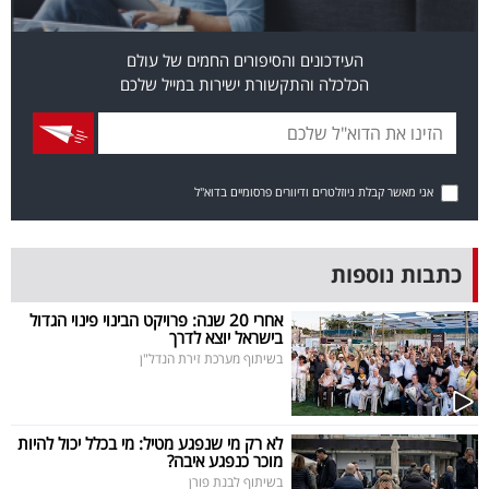
פרסמו
באייס
העידכונים והסיפורים החמים של עולם
הכלכלה והתקשורת ישירות במייל שלכם
עקבו
אחרינו:
אני מאשר קבלת ניוזלטרים ודיוורים פרסומיים בדוא"ל
כתבות נוספות
אחרי 20 שנה: פרויקט הבינוי פינוי הגדול
בישראל יוצא לדרך
בשיתוף מערכת זירת הנדל"ן
לא רק מי שנפגע מטיל: מי בכלל יכול להיות
מוכר כנפגע איבה?
בשיתוף לבנת פורן