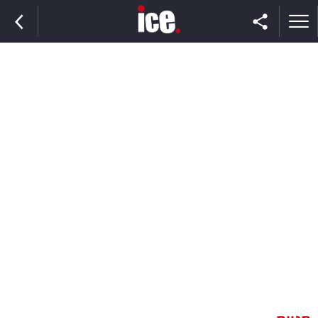
ראשי
הנבחרת
השוק
תקשורת
ומדיה
כסף
וצרכנות