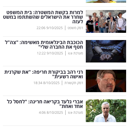
קריפטו
למרות בקשת המשטרה: בית המשפט
שחרר את הישראלים שהשתתפו במשט
לעזה
ויראלי
|
דסק משפט
9/10/2025
22:06
טלוויזיה
הכוכבת הבינלאומית מאשימה: "צה"ל
חטף את החברה שלי"
עסקי
|
מערכת ice
9/10/2025
12:22
ספורט
רני רהב בביקורת חריפה: "את שקרנית
קריירה
ואישה רשעית"
|
ולימודים
דסק תקשורת
8/10/2025
18:34
מינויים
אברי גלעד בקריאה חריגה: "לחסל כל
אחד ואחת"
רייטינג
|
מערכת ice
8/10/2025
4:06
רכב