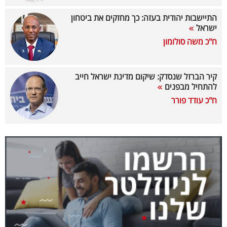
40
התיישבות יהודית בעזה: כך מחזקים את ביטחון
ישראל
ח"כ משה סולומון
שיתופי
פעולה
קיר הברזל שנסדק: שיקום מדינת ישראל חייב
להתחיל מבפנים
ח"כ עודד פורר
דרושים
ניוזלטרים
מייל
אדום