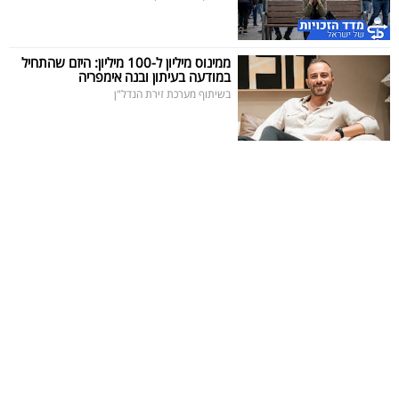
ממינוס מיליון ל-100 מיליון: היזם שהתחיל
במודעה בעיתון ובנה אימפריה
בשיתוף מערכת זירת הנדל"ן