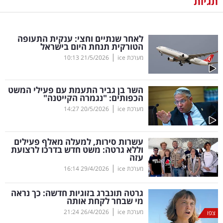
תגיות
נדל"ן
לאחר שנתיים וחצי: ענקית התעופה
דיגיטל
הטורקית תנחת היום בישראל
וטק
|
מערכת ice
21/5/2026
10:13
שיווק
השר בן גביר התעמת עם פעילי המשט
ופרסום
הכפותים: "נגמרה הקייטנה"
|
מערכת ice
20/5/2026
14:27
משפט
עשרות סירות, למעלה מאלף פעילים
מדדים
וללא גרטה: משט חדש בדרכו לרצועת
ומחקרים
עזה
|
מערכת ice
29/4/2026
16:14
דעות
גרטה תונברג בזוגיות חדשה: כך נראה
מי שבחר לקחת אותה
רכילות
|
מערכת ice
26/4/2026
21:24
צפו
עסקית