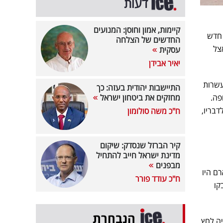
דעות
קיימות, אמון וחוסן: המנועים
 חדש
החדשים של הצלחה
אצל
עסקית
יאיר אבידן
עשרות
התיישבות יהודית בעזה: כך
פה.
מחזקים את ביטחון ישראל
דבריו,
ח"כ משה סולומון
קיר הברזל שנסדק: שיקום
מדינת ישראל חייב להתחיל
מבפנים
ם היו
ח"כ עודד פורר
קו
הנבחרת
יה לחץ