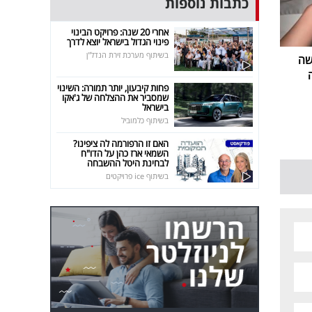
כתבות נוספות
אחרי 20 שנה: פרויקט הבינוי
פינוי הגדול בישראל יוצא לדרך
בשיתוף מערכת זירת הנדל"ן
שה
פחות קיבעון, יותר תמורה: השינוי
שמסביר את ההצלחה של ג'אקו
בישראל
בשיתוף כלמוביל
האם זו הרפורמה לה ציפינו?
השמאי ארז כהן על הדו"ח
לבחינת היטל ההשבחה
בשיתוף ice פרויקטים