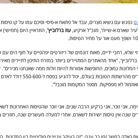
ט
נפגש עם נשיא מצרים, עבד אל פתאח א-סיסי וסיכם עמו על קו טיסות
לעיר שארם א-שייח', מנכ"ל ארקיע,
עוז ברלוביץ'
, התראיין היום (חמישי) 
 שלא, רחבי ידיים, מאות דונמים של ריזורטים יפהפיים על חוף הים עם 
רלוביץ', "אחד מהאתרים המתויירים ביותר במזרח התיכון לתיירים מאירו
המלונות נמוכים, החופשות אמורות להיות זולות ממה שאנחנו מכירים". ל
"במלונות חמישה כוכבים המפוארים מהרשתות הטובות בעולם, יכול להגיע בפסח ל-550-600 דולר לאדם
אתמול לא מפסיקות. מספר המקומות מוגבל".
ה, אני זוכר, אני ברקיע הרבה שנים. אני זוכר שהטיסות האחרונות לשאר
 שנה אין טיסות ישירות לשארם. אחרי למעלה מעשרים שנה, חוזרים ב
 כאלה במשך זמן רב ענה: "זה בעיקר עניינים פוליטיים בין המדינות. ה