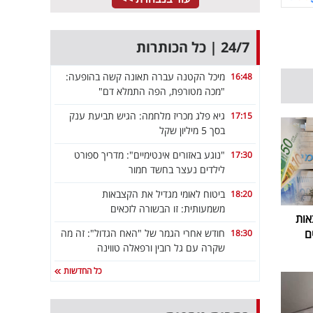
24/7 | כל הכותרות
מיכל הקטנה עברה תאונה קשה בהופעה:
16:48
"מכה מטורפת, הפה התמלא דם"
גיא פלג מכריז מלחמה: הגיש תביעת ענק
17:15
בסך 5 מיליון שקל
"נוגע באזורים אינטימיים": מדריך ספורט
17:30
לילדים נעצר בחשד חמור
ביטוח לאומי מגדיל את הקצבאות
18:20
משמעותית: זו הבשורה לזכאים
אות
חודש אחרי הגמר של "האח הגדול": זה מה
ם
18:30
שקרה עם גל רובין ורפאלה טווינה
כל החדשות