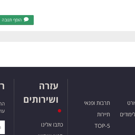
הוסף תגובה
עזרה
רו
ושירותים
ורט
תרבות ופנאי
הרש
עול
לימודים
תיירות
כתבו אלינו
TOP-5