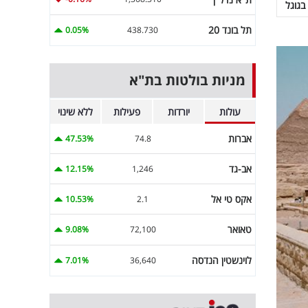
בגוגל
תל בונד 20
0.05%
438.730
מניות בולטות בת"א
עולות
יורדות
פעילות
ללא שינוי
אברות
47.53%
74.8
אב-גד
12.15%
1,246
אקס טי אל
10.53%
2.1
טאואר
9.08%
72,100
לוינשטין הנדסה
7.01%
36,640