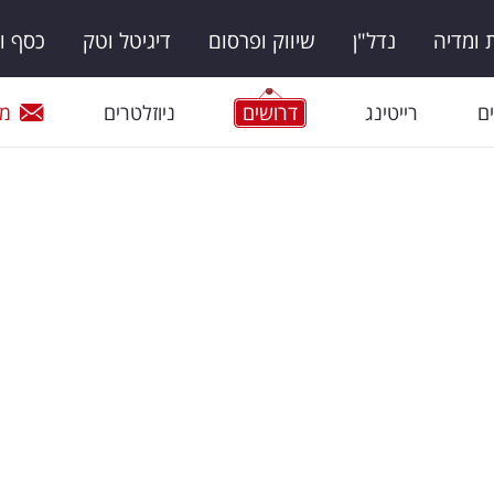
ומדיה
נדל"ן
שיווק ופרסום
דיגיטל וטק
כסף ו
ם
רייטינג
דרושים
ניוזלטרים
מי