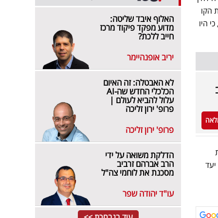
 הקו
האלוף איבד שליטה:
י היו
מדוע מפקד פיקוד מרכז
חייב ללכת?
יריב אופנהיימר
לא האבטלה: זה האיום
הכלכלי החדש שה-AI
עלול להביא לעולם |
פרופ' ירון זליכה
לאה
פרופ' ירון זליכה
הדלקת משואה על ידי
הרב אברהם זרביב
יעד
מסכנת את לוחמי צה"ל
עו"ד יהודה שפר
עוד בנבחרת >>