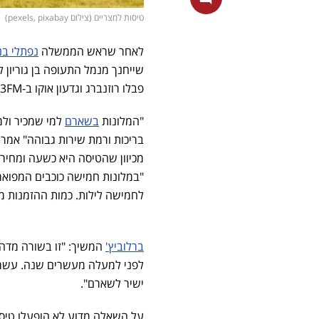
טיסות למצריים (צילום pexels, pixabay)
לאחר שראש הממשלה
נפתלי בנ
שייחנך מנמל התעופה בן גוריון 
פבלו רוזנברג וגדעון אוקו ב-103FM ושפך מעט אור על מחיר הטיסות.
"המלונות
בשארם
למי שמכיר ולמי
בריכות ורמת שירות גבוהה" אמר ב
מכיוון שהטיסה היא כשעה ומחירי 
לחמישה לילות. כמות ההזמנות מ
ברלוביץ'
המשיך: "זו בשורה מדהימ
לפני למעלה מעשרים שנה. עשרים
ישיר לשארם".
על השאלה מדוע לא הופעלו טיסות