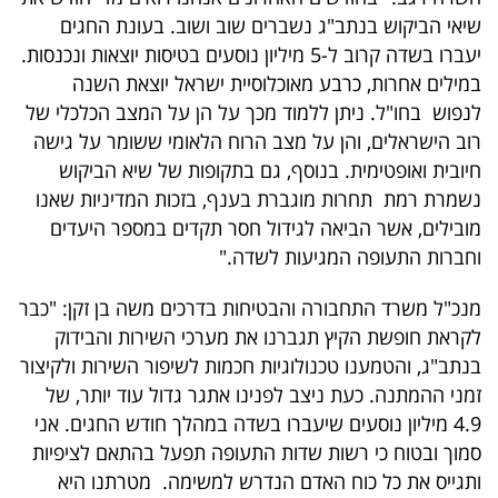
פרסמו
שיאי הביקוש בנתב"ג נשברים שוב ושוב. בעונת החגים
באייס
יעברו בשדה קרוב ל-5 מיליון נוסעים בטיסות יוצאות ונכנסות.
במילים אחרות, כרבע מאוכלוסיית ישראל יוצאת השנה
עקבו
לנפוש בחו"ל. ניתן ללמוד מכך על הן על המצב הכלכלי של
אחרינו:
רוב הישראלים, והן על מצב הרוח הלאומי ששומר על גישה
חיובית ואופטימית. בנוסף, גם בתקופות של שיא הביקוש
נשמרת רמת תחרות מוגברת בענף, בזכות המדיניות שאנו
מובילים, אשר הביאה לגידול חסר תקדים במספר היעדים
וחברות התעופה המגיעות לשדה."
מנכ"ל משרד התחבורה והבטיחות בדרכים משה בן זקן: "כבר
לקראת חופשת הקיץ תגברנו את מערכי השירות והבידוק
בנתב"ג, והטמענו טכנולוגיות חכמות לשיפור השירות ולקיצור
זמני ההמתנה. כעת ניצב לפנינו אתגר גדול עוד יותר, של
4.9 מיליון נוסעים שיעברו בשדה במהלך חודש החגים. אני
סמוך ובטוח כי רשות שדות התעופה תפעל בהתאם לציפיות
ותגייס את כל כוח האדם הנדרש למשימה. מטרתנו היא