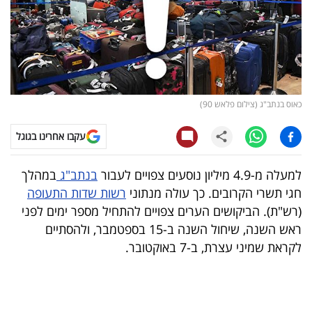
קריפטו
ויראלי
טלוויזיה
כאוס בנתב"ג (צילום פלאש 90)
עסקי
עקבו אחרינו בגוגל
ספורט
למעלה מ-4.9 מיליון נוסעים צפויים לעבור
בנתב"ג
במהלך
קריירה
חגי תשרי הקרובים. כך עולה מנתוני
רשות שדות התעופה
ולימודים
(רש"ת). הביקושים הערים צפויים להתחיל מספר ימים לפני
ראש השנה, שיחול השנה ב-15 בספטמבר, ולהסתיים
מינויים
לקראת שמיני עצרת, ב-7 באוקטובר.
רייטינג
רכב