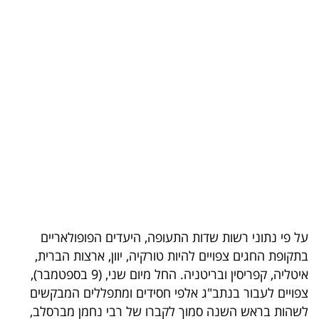
בריאות
תרבות
ופנאי
תיירות
TOP-
5
המילון
הכלכלי
על פי נתוני רשות שדות התעופה, היעדים הפופולאריים
פודקאסט
בתקופת החגים צפויים להיות טורקיה, יוון, ארצות הברית,
איטליה, קפריסין ובריטניה. החל מיום שני, (9 בספטמבר),
40
צפויים לעבור בנתב"ג אלפי חסידים ומתפללים המבקשים
UNDER
לשהות בראש השנה סמוך לקברו של רבי נחמן מברסלב,