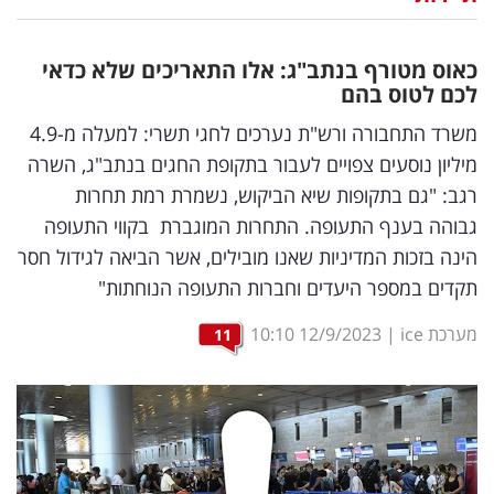
נדל"ן
כאוס מטורף בנתב"ג: אלו התאריכים שלא כדאי
דיגיטל
לכם לטוס בהם
וטק
משרד התחבורה ורש"ת נערכים לחגי תשרי: למעלה מ-4.9
מיליון נוסעים צפויים לעבור בתקופת החגים בנתב"ג, השרה
שיווק
רגב: "גם בתקופות שיא הביקוש, נשמרת רמת תחרות
ופרסום
גבוהה בענף התעופה. התחרות המוגברת בקווי התעופה
הינה בזכות המדיניות שאנו מובילים, אשר הביאה לגידול חסר
משפט
תקדים במספר היעדים וחברות התעופה הנוחתות"
מדדים
מערכת ice
|
12/9/2023
10:10
11
ומחקרים
דעות
רכילות
עסקית