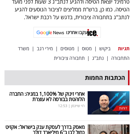
טרמינל יוצאת הטיסה ולהגיע לנתב"ג 3 שעות לפני מועד
הטיסה. כמו כן, ברש"ת ממליצים לציבור הנוסעים להגיע
לנתב"ג בתחבורה ציבורית, בדגש על רכבת ישראל.
עקבו אחרינו
תגיות
ביקוש
|
מטוס
|
מטוסים
|
מירי רגב
|
משרד
התחבורה
|
נתב"ג
|
תחבורה ציבורית
הכתבות החמות
אחרי זינוק של 1,100
%
במניה: החברה
הלוהטת בבורסה לא עוצרת
רוי שיינמן
|
12:53
דוחות
מאסק בדרך לעסקת ענק בישראל: אקזיט
כחול לבן ב־6 מיליארד דולר