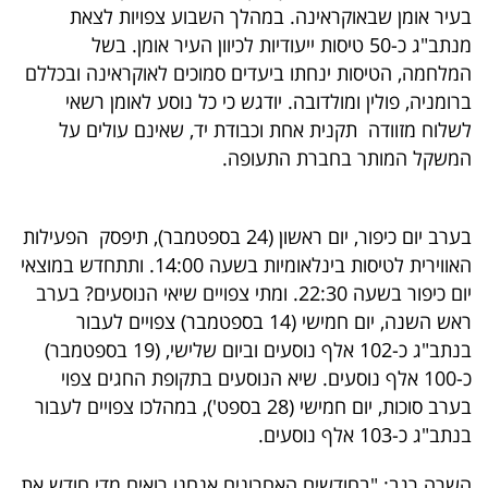
בעיר אומן שבאוקראינה. במהלך השבוע צפויות לצאת
40
מנתב"ג כ-50 טיסות ייעודיות לכיוון העיר אומן. בשל
המלחמה, הטיסות ינחתו ביעדים סמוכים לאוקראינה ובכללם
ברומניה, פולין ומולדובה. יודגש כי כל נוסע לאומן רשאי
שיתופי
לשלוח מזוודה תקנית אחת וכבודת יד, שאינם עולים על
פעולה
המשקל המותר בחברת התעופה.
בערב יום כיפור, יום ראשון (24 בספטמבר), תיפסק הפעילות
דרושים
האווירית לטיסות בינלאומיות בשעה 14:00. ותתחדש במוצאי
יום כיפור בשעה 22:30. ומתי צפויים שיאי הנוסעים? בערב
ניוזלטרים
ראש השנה, יום חמישי (14 בספטמבר) צפויים לעבור
בנתב"ג כ-102 אלף נוסעים וביום שלישי, (19 בספטמבר)
כ-100 אלף נוסעים. שיא הנוסעים בתקופת החגים צפוי
מייל
בערב סוכות, יום חמישי (28 בספט'), במהלכו צפויים לעבור
אדום
בנתב"ג כ-103 אלף נוסעים.
השרה רגב: "בחודשים האחרונים אנחנו רואים מדי חודש את