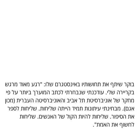
בריאות
תרבות
ופנאי
תיירות
TOP-
5
בוקר שיתף את תחושותיו באינסטגרם שלו: "רגע מאוד מרגש
המילון
בקריירה שלי. עודכנתי שנבחרתי לכתב המוערך ביותר על פי
הכלכלי
מחקר של אוניברסיטת תל אביב והאוניברסיטה העברית (מכון
אגם). מבחינתי עיתונות תמיד הייתה שליחות. שליחות לספר
פודקאסט
את הסיפור. שליחות להיות הקול של האנשים. שליחות
לחשוף את האמת".
40
UNDER