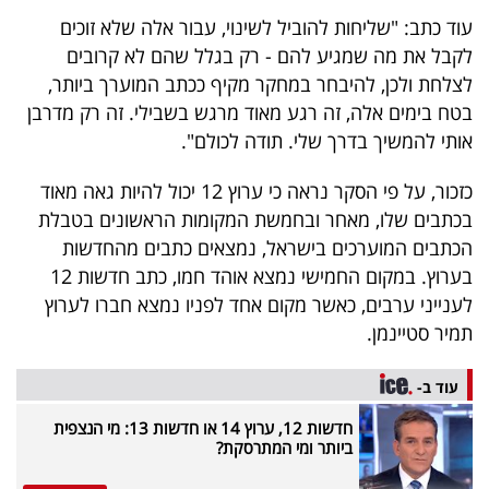
40
עוד כתב: "שליחות להוביל לשינוי, עבור אלה שלא זוכים
לקבל את מה שמגיע להם - רק בגלל שהם לא קרובים
לצלחת ולכן, להיבחר במחקר מקיף ככתב המוערך ביותר,
שיתופי
בטח בימים אלה, זה רגע מאוד מרגש בשבילי. זה רק מדרבן
פעולה
אותי להמשיך בדרך שלי. תודה לכולם".
כזכור, על פי הסקר נראה כי ערוץ 12 יכול להיות גאה מאוד
בכתבים שלו, מאחר ובחמשת המקומות הראשונים בטבלת
דרושים
הכתבים המוערכים בישראל, נמצאים כתבים מהחדשות
בערוץ. במקום החמישי נמצא אוהד חמו, כתב חדשות 12
ניוזלטרים
לענייני ערבים, כאשר מקום אחד לפניו נמצא חברו לערוץ
תמיר סטיינמן.
מייל
עוד ב-
אדום
חדשות 12, ערוץ 14 או חדשות 13: מי הנצפית
ביותר ומי המתרסקת?