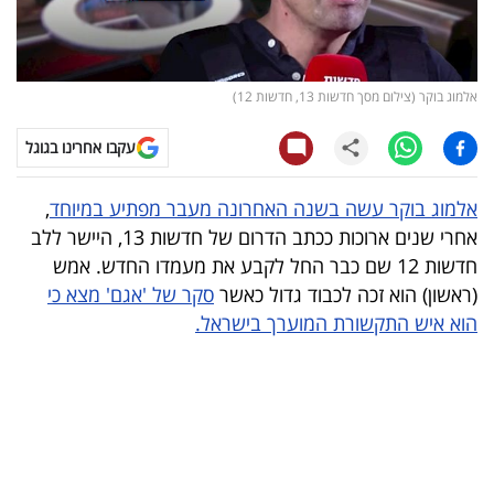
קריפטו
ויראלי
אלמוג בוקר (צילום מסך חדשות 13, חדשות 12)
טלוויזיה
עקבו אחרינו בגוגל
עסקי
אלמוג בוקר עשה בשנה האחרונה מעבר מפתיע במיוחד
,
ספורט
אחרי שנים ארוכות ככתב הדרום של חדשות 13, היישר ללב
חדשות 12 שם כבר החל לקבע את מעמדו החדש. אמש
קריירה
(ראשון) הוא זכה לכבוד גדול כאשר
סקר של 'אגם' מצא כי
ולימודים
הוא איש התקשורת המוערך בישראל.
מינויים
רייטינג
רכב