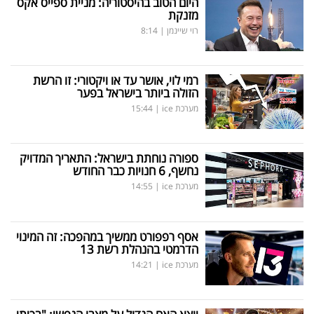
היום הטוב בהיסטוריה: מניית ספייס אקס
מזנקת
רוי שיינמן
|
8:14
רמי לוי, אושר עד או ויקטורי: זו הרשת
הזולה ביותר בישראל בפער
מערכת ice
|
15:44
ספורה נוחתת בישראל: התאריך המדויק
נחשף, 6 חנויות כבר החודש
מערכת ice
|
14:55
אסף רפפורט ממשיך במהפכה: זה המינוי
הדרמטי בהנהלת רשת 13
מערכת ice
|
14:21