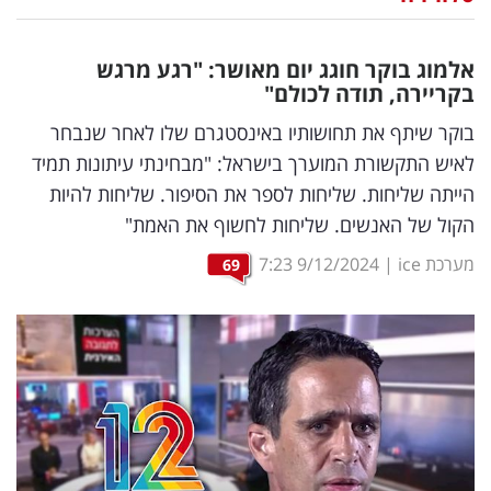
נדל"ן
אלמוג בוקר חוגג יום מאושר: "רגע מרגש
דיגיטל
בקריירה, תודה לכולם"
וטק
בוקר שיתף את תחושותיו באינסטגרם שלו לאחר שנבחר
לאיש התקשורת המוערך בישראל: "מבחינתי עיתונות תמיד
שיווק
הייתה שליחות. שליחות לספר את הסיפור. שליחות להיות
ופרסום
הקול של האנשים. שליחות לחשוף את האמת"
משפט
מערכת ice
|
9/12/2024
7:23
69
מדדים
ומחקרים
דעות
רכילות
עסקית