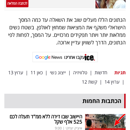
לכתבה המלאה
הנתונים הללו מעלים שוב את השאלה עד כמה המסך
הישראלי משקף את המציאות שמחוץ לאולפן. בשטח נשים
ממלאות יותר ויותר תפקידים מרכזיים. על המסך, לפחות לפי
הנתונים, הדרך לשוויון עדיין ארוכה.
עקבו אחרינו
תגיות
חדשות
|
טלוויזיה
|
ייצוג נשי
|
כאן 11
|
ערוץ 13
|
ערוץ 14
|
קשת 12
הכתבות החמות
היישוב שבו דירה ללא ממ"ד תעלה לכם
525 אלף שקל
איציק יצחקי
|
9:00