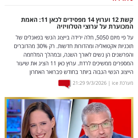
נדל"ן
קשת 12 וערוץ 14 מפסידים לכאן 11: האמת
דיגיטל
המכוערת על ערוצי הטלוויזיה
וטק
על פי מיזם 5050, חלה ירידה בייצוג הנשי בפאנלים של
תוכניות אקטואליה ומהדורות חדשות. רק 30% מהדוברים
שיווק
והפרשנים הן נשים לאורך השנה, ובמהלך המלחמה
ופרסום
המספרים ממשיכים לרדת. ערוץ כאן 11 הציג את שיעור
הייצוג הנשי הגבוה ביותר בחודש פברואר האחרון
משפט
מערכת ice
|
9/3/2026
21:29
מדדים
ומחקרים
דעות
רכילות
עסקית