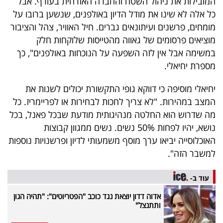
המובילות את ניהול השטח והחברה האזרחית בעורף. אבל
כל אלה לא שינו את מודל הדיון באולפנים, שנשען ברובו על
מומחים, פרשנים ועיתונאים גברים. חיל האוויר, צהל והציבור
מוציאים פרסומים של גאווה מהטייסות שלוקחות חלק
במשימה אבל אין לזה השפעה על הנוכחות באולפנים", כך
מספרת יחיאלי.
יחיאלי מוסיפה כי דווקא גופי התקשורת יכולים לשנות את
המצב במהירות. "לא צריך לחכות לבחירות או לפריימריז. כל
מה שדרוש הוא החלטה מנהיגותית מודעת שבכל פאנל, בכל
נושא, יהיו לפחות 50% נשים. נשים ממגוון קבוצות
האוכלוסייה יביאו ערך מוסף משמעותי לדיון ופרשנויות נוספות
למשבר הזה".
עוד ב-
אדוה דדון יוצאת נגד כוכב "הפטריוטים": "תהיה הגון
ותתנצל"