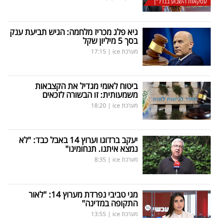
עסקאות השבוע בנדל"ן
גיא פלג מכריז מלחמה: הגיש תביעת ענק
בסך 5 מיליון שקל
מערכת ice
|
17:15
ביטוח לאומי מגדיל את הקצבאות
משמעותית: זו הבשורה לזכאים
מערכת ice
|
18:20
יעקב ברדוגו וערוץ 14 באבל כבד: "לא
נמצא איתנו. תנחומינו"
מערכת ice
|
8:35
מגי טביבי נפרדת מערוץ 14: "לאור
התקופה במדינה"
מערכת ice
|
13:55