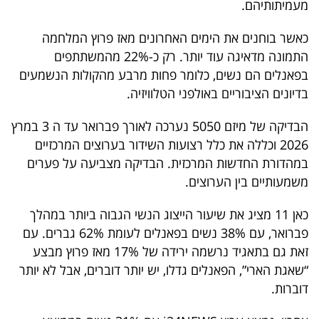
מעמיתותיהם.
40
כאשר בוחנים את הימים האחרונים מאז פרוץ המלחמה
התמונה מדאיגה עוד יותר. רק כ-22% מהמשתתפים
שיתופי
בפאנלים הם נשים, כלומר פחות מרבע מהקולות הנשמעים
פעולה
בדיונים הציבוריים באולפני הטלוויזיה.
הבדיקה של מיזם 5050 נערכה לאורך פברואר עד ה 3 במרץ
2026 וכללה את כלל רצועות השידור בערוצים המרכזיים
דרושים
במהדורת החדשות המרכזית. הבדיקה מצביעה על פערים
משמעותיים בין הערוצים.
ניוזלטרים
כאן 11 מציג את שיעור הייצוג הנשי הגבוה ביותר במהלך
פברואר, עם 38% נשים בפאנלים לעומת 62% גברים. עם
מייל
זאת גם בתאגיד נרשמה ירידה של 17% מאז פרוץ מבצע
אדום
“שאגת הארי”, הפאנלים גדלו, יש יותר דוברים, אבל לא יותר
דוברות.