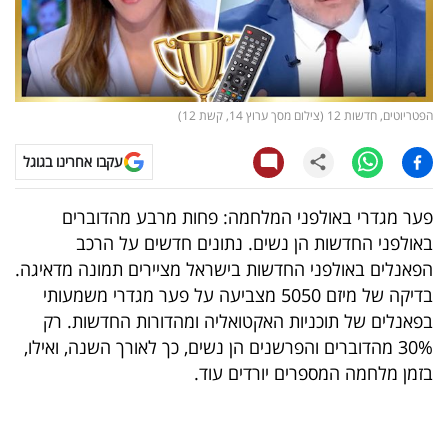
קריפטו
ויראלי
הפטריוטים, חדשות 12 (צילום מסך ערוץ 14, קשת 12)
טלוויזיה
עקבו אחרינו בגוגל
עסקי
ספורט
פער מגדרי באולפני המלחמה: פחות מרבע מהדוברים
באולפני החדשות הן נשים. נתונים חדשים על הרכב
קריירה
הפאנלים באולפני החדשות בישראל מציירים תמונה מדאיגה.
ולימודים
בדיקה של מיזם 5050 מצביעה על פער מגדרי משמעותי
בפאנלים של תוכניות האקטואליה ומהדורות החדשות. רק
מינויים
30% מהדוברים והפרשנים הן נשים, כך לאורך השנה, ואילו,
בזמן מלחמה המספרים יורדים עוד.
רייטינג
רכב