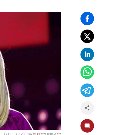
אילה חסון (צילום פלאש 90/ יונתן זינדל)