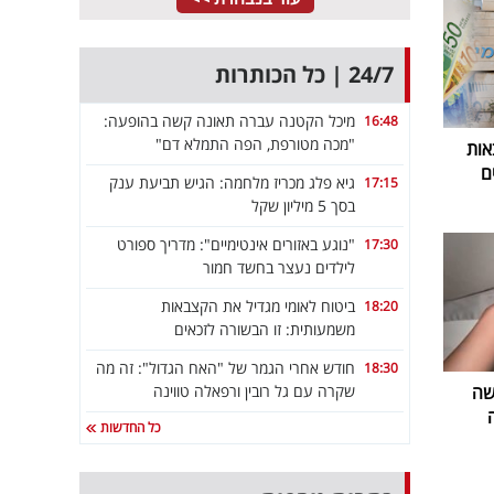
24/7 | כל הכותרות
מיכל הקטנה עברה תאונה קשה בהופעה:
16:48
"מכה מטורפת, הפה התמלא דם"
אות
ם
גיא פלג מכריז מלחמה: הגיש תביעת ענק
17:15
בסך 5 מיליון שקל
"נוגע באזורים אינטימיים": מדריך ספורט
17:30
לילדים נעצר בחשד חמור
ביטוח לאומי מגדיל את הקצבאות
18:20
משמעותית: זו הבשורה לזכאים
חודש אחרי הגמר של "האח הגדול": זה מה
18:30
שקרה עם גל רובין ורפאלה טווינה
שה
כל החדשות