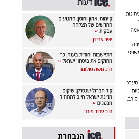
דעות
תונות
קיימות, אמון וחוסן: המנועים
ה
החדשים של הצלחה
עסקית
יאיר אבידן
זה
משפט
התיישבות יהודית בעזה: כך
מחזקים את ביטחון ישראל
ח"כ משה סולומון
ור הציבורי, אחרי שצלח המשא ומתן עם כאן 11 לגבי מעבר
יות
קיר הברזל שנסדק: שיקום
מדינת ישראל חייב להתחיל
מבפנים
ח"כ עודד פורר
הנבחרת