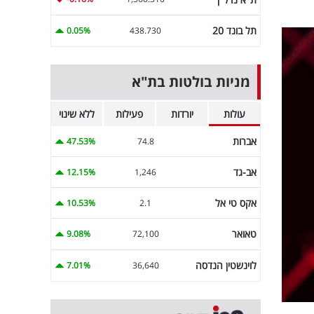
תל בונד 20
0.05%
438.730
מניות בולטות בת"א
עולות
יורדות
פעילות
ללא שינוי
אברות
47.53%
74.8
אב-גד
12.15%
1,246
אקס טי אל
10.53%
2.1
טאואר
9.08%
72,100
לוינשטין הנדסה
7.01%
36,640