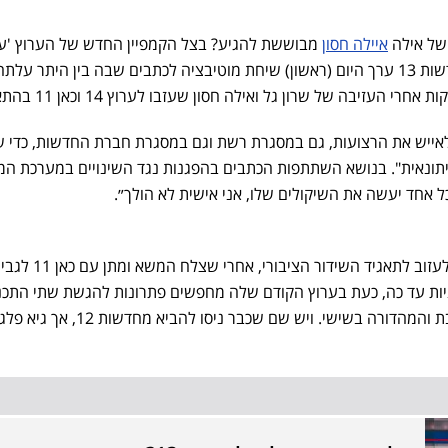
איילה חסון
מבוששת להגיע? בצל הקמפיין החדש של הערוץ 'עי
חופשית', אבירם אלעד מנכ״ל חדשות 13 ערך היום (ראשון) שיחת מוטיבציה לכתבים שבה בין היתר עלת
י העזיבה של שרון גל ואילה חסון שעזבו לערוץ 14 וכאן 11 בהתאמה.
לאייש את הרצועות, גם במסגרת רשת וגם במסגרת חברת החדשות, כדי ש
יתונאית". בנושא השתתפות הכתבים בהפגנות נגד השינויים במערכת ה
ל אחד יעשה את השיקולים שלו, אני אישית לא הולך״.
אחרי שהמגישה הוותיקה בחרה לעזוב לתאגיד השיד
ות עד כה, כעת בערוץ הקודם שלה מחפשים פתרונות להגשת שתי התכנ
מהדורה בשישי. ויש שם שכבר ניסו להביא מחדשות 12, אך גיא פלג סירב.