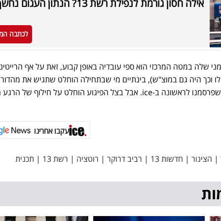
אילה חסון גורמת לנפילת רשת 13? הנתון העגום נחשף
לכתבה המ
י שלה במטה המרכזי הוא ספי עובדיה באופן קבוע, זאת על אף הרייטינ
 וכך היה גם במוצ"ש), בינתיים מי שבתחילה הוחלט שתגיש את מהדור
כפי שפרסמנו לראשונה ב-ice. אבל בצל הפיגוע הוחלט על חילוף של הר
עקבו אחרינו
|
הצינור
|
חדשות 13
|
רביב דרוקר
|
רוטציה
|
רשת 13
|
תכנית
ות