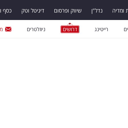
ומדיה
נדל"ן
שיווק ופרסום
דיגיטל וטק
כסף ו
ם
רייטינג
דרושים
ניוזלטרים
מי