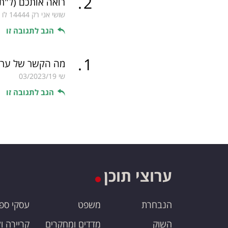
.
2
רואה אותכם
(ל"ת
שושי אני רק 14444 לו
הגב לתגובה זו
.
1
מה הקשר של ערוץ 13 לעיתונות? כעת "משניקיתם את הא
שי
03/2023/19
הגב לתגובה זו
ערוצי תוכן
הנבחרת
משפט
עסקי ספ
השוק
מדדים ומחקרים
קריירה ו