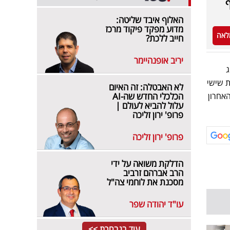
האלוף איבד שליטה:
מדוע מפקד פיקוד מרכז
לאה
חייב ללכת?
יריב אופנהיימר
ג
ת שישי
לא האבטלה: זה האיום
גע האחרון
הכלכלי החדש שה-AI
עלול להביא לעולם |
פרופ' ירון זליכה
פרופ' ירון זליכה
הדלקת משואה על ידי
הרב אברהם זרביב
מסכנת את לוחמי צה"ל
עו"ד יהודה שפר
עוד בנבחרת >>