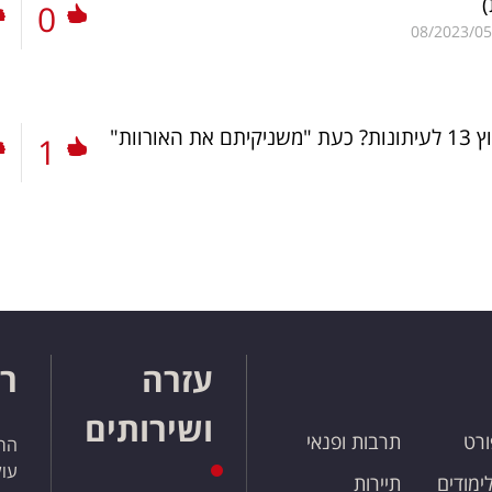
)
0
08/2023/05
ורוות"
1
עזרה
רו
ושירותים
ורט
תרבות ופנאי
הרש
עול
לימודים
תיירות