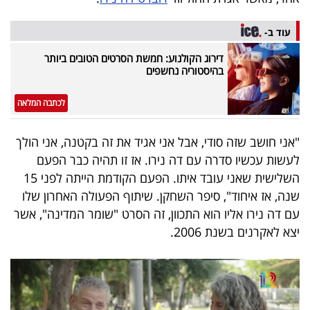
40
עוד ב-
דירוג הקולנוע: חמשת הסרטים הטובים ביותר
שיתופי
בהיסטוריה נחשפים
פעולה
לכתבה המלאה
"אני חושב שזה סודי, אבל אני אגיד את זה בקטנה, אני הולך
דרושים
לעשות עכשיו סדרה עם דה נירו. אז זו תהיה כבר הפעם
השלישית שאני עובד איתו. הפעם הקודמת הייתה לפני 15
ניוזלטרים
שנה, אז איחוד", סיפר השחקן. שיתוף הפעולה האחרון שלו
עם דה נירו אליו הוא התכוון, זה הסרט "שומר המדינה", אשר
יצא לאקרנים בשנת 2006.
מייל
אדום