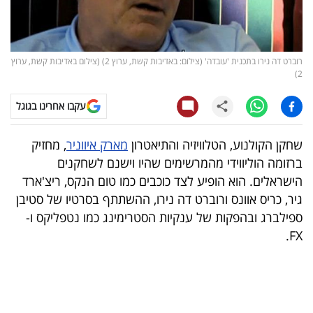
קריפטו
ויראלי
רוברט דה נירו בתכנית 'עובדה' (צילום: באדיבות קשת, ערוץ 2) (צילום באדיבות קשת, ערוץ
2)
טלוויזיה
עקבו אחרינו בגוגל
עסקי
שחקן הקולנוע, הטלוויזיה והתיאטרון
מארק איווניר
, מחזיק
ספורט
ברזומה הוליווידי מהמרשימים שהיו וישנם לשחקנים
קריירה
הישראלים. הוא הופיע לצד כוכבים כמו טום הנקס, ריצ'ארד
גיר, כריס אוונס ורוברט דה נירו, ההשתתף בסרטיו של סטיבן
ולימודים
ספילברג ובהפקות של ענקיות הסטרימינג כמו נטפליקס ו-
מינויים
FX.
רייטינג
רכב