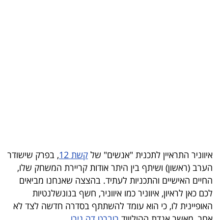
בריאות
תרבות
ופנאי
תיירות
TOP-
5
המילון
הכלכלי
איווניר התראיין לתכנית "אנשים" של
קשת 12
, בפרק שישודר
הערב (ראשון) ושיתף בין היתר אודות קריירת המשחק שלו,
פודקאסט
החיים האישיים והתכניות לעתיד. בהצצה שאנחנו מביאים
לכם כאן לראיון, איווניר כמו איווניר, חשף בנונשלנטיות
40
האופיינית לו, כי הוא עומד להשתתף בסדרה חדשה לצד לא
UNDER
אחר, מאשר אגדת ההוליווד
רוברט דה נירו
.