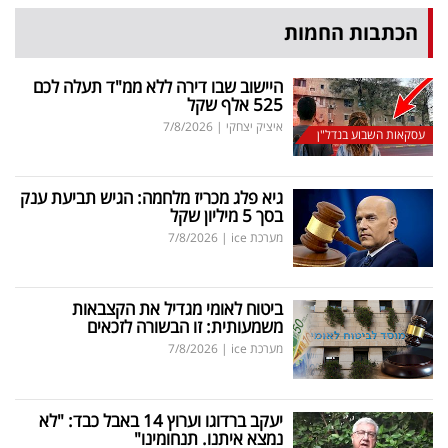
הכתבות החמות
היישוב שבו דירה ללא ממ"ד תעלה לכם
525 אלף שקל
איציק יצחקי
|
7/8/2026
עסקאות השבוע בנדל"ן
גיא פלג מכריז מלחמה: הגיש תביעת ענק
בסך 5 מיליון שקל
מערכת ice
|
7/8/2026
ביטוח לאומי מגדיל את הקצבאות
משמעותית: זו הבשורה לזכאים
מערכת ice
|
7/8/2026
יעקב ברדוגו וערוץ 14 באבל כבד: "לא
נמצא איתנו. תנחומינו"