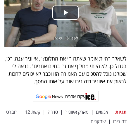
פרסמו
באייס
עקבו
אחרינו:
לשאלה "היית אומר שאתה חי את החלום?", איווניר ענה: "כן,
בגדול כן. לא הייתי מחליף את זה בחיים אחרים". נראה לי
שכולנו נוכל להסכים עם האמירה הזו וכבר לא יכולים לחכות
לראות את איווניר ודה נירו שוב על אותו המסך.
עקבו אחרינו
תגיות
אנשים
|
מארק איווניר
|
סדרה
|
קשת 12
|
רוברט
דה-נירו
|
שחקנים