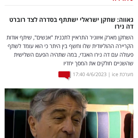
נדל"ן
גאווה: שחקן ישראלי ישתתף בסדרה לצד רוברט
דיגיטל
דה נירו
וטק
השחקן מארק איווניר התראיין לתכנית "אנשים", שיתף אודות
הקריירה ההוליוודית שלו וחשף בין היתר כי הוא עומד לשתף
שיווק
פעולה עם דה נירו האגדי, במה שתהיה הפעם השלישית
ופרסום
שהשניים חולקים את המסך יחדיו
משפט
מערכת ice
|
4/6/2023
17:40
מדדים
ומחקרים
דעות
רכילות
עסקית