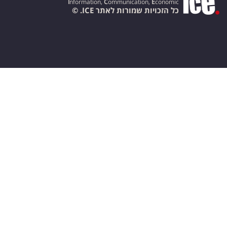
I
nformation,
C
ommunication,
E
conomic
כל הזכויות שמורות לאתר ICE. ©