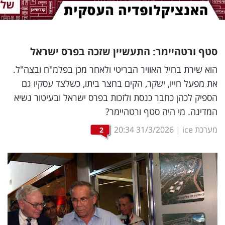
נדל"ן
דיגיטל
סטף ורטהיימר: התעשיין שזכה בפרס ישראל
וטק
הוא שירת בחיל האוויר הבריטי ולאחר מכן בפלמ"ח ובצה"ל.
שיווק
את מפעל חייו, ישקר, הקים בחצר ביתו, כשלצד עסקיו גם
ופרסום
הספיק לכהן כחבר כנסת ולזכות בפרס ישראל ובעיטור נשיא
המדינה. מי היה סטף ורטהיימר?
משפט
מערכת ice
|
31/3/2026
20:34
2
מדדים
ומחקרים
דעות
רכילות
עסקית