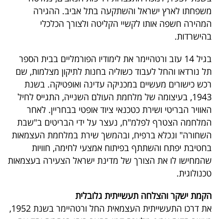
40
משפחתו לארץ ישראל והשתקעה בתל אביב. ההגירה
המהירה חשפה אותו לקשיי הקליטה ולצורך הכלכלי
בהישרדות.
שיתופי
בגיל 14 עזב ורטהיימר את לימודיו הפורמליים בבית הספר
פעולה
תל נורדאו והחל לעבוד כשוליה בחנות לתיקון מצלמות, שם
רכש כישורים מעשיים במכניקה עדינה ואופטיקה. בשנת
1943, בעיצומה של מלחמת העולם השנייה, התגייס לחיל
דרושים
האוויר הבריטי ושירת כטכנאי ציוד אופטי בבחריין. לאחר
המלחמה הצטרף לפלמ"ח, נעצר על ידי הבריטים ב"שבת
ניוזלטרים
השחורה" ונכלא ברפיח, ובהמשך שירת במלחמת העצמאות
בחטיבת יפתח והשתתף בפיתוח אמצעי לחימה, חוויות
שהמחישו לו את הצורך של מדינת ישראל הצעירה בעצמאות
מייל
טכנולוגית.
אדום
הקמת ישקר והצלחה תעשייתית גלובלית
את דרכו התעשייתית העצמאית החל ורטהיימר בשנת 1952,