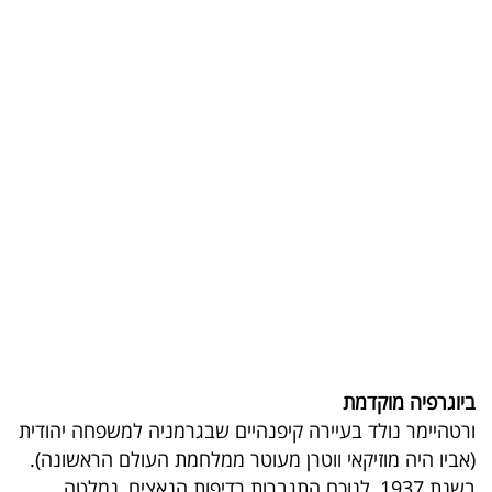
בריאות
תרבות
ופנאי
תיירות
TOP-
5
המילון
הכלכלי
פודקאסט
ביוגרפיה מוקדמת
ורטהיימר נולד בעיירה קיפנהיים שבגרמניה למשפחה יהודית
40
(אביו היה מוזיקאי ווטרן מעוטר ממלחמת העולם הראשונה).
UNDER
בשנת 1937, לנוכח התגברות רדיפות הנאצים, נמלטה