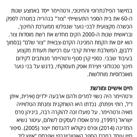
במישור הפילנתרופי והחינוכי, ורטהיימר ייסד באמצע שנות
ה-60 את בית הספר התעשייתי "צור" בנהריה במטרה לספק
הכשרה מקצועית לבני נוער שנפלטו ממערכת החינוך,
ובראשית שנות ה-2000 הקים מחדש את רשת מוסדות צור.
הוא יזם את הקמת המכינה הקדם-צבאית "צור שלם" (בסמוך
ללבון), המשלבת שירות קרבי עם רכישת תעודת מקצוע
בעיבוד שבבי. כספי קרן סטף ורטהיימר מנותבים לקידום
חינוך טכנולוגי ויצירת אופק תעסוקתי, בדגש על בני נוער
מאוכלוסיות מוחלשות.
חיים אישיים ומורשת
ורטהיימר היה נשוי למרים ולהם ארבעה ילדים (אירית, איתן
ז"ל, רותי ויפתח). נכדתו היא השחקנית ומנחת הטלוויזיה
מאיה ורטהיימר. על פועלו זכה להוקרה רבה, ביניהן פרס
ישראל (1991), פרס אוסלו לעסקים לשלום, עיטור נשיא
המדינה (2014) ופרס ניקולאו להנדסת ייצור (2005). סיפור
חייו עומד במרכז הספר האוטוביוגרפי שפרסם "איש ליד