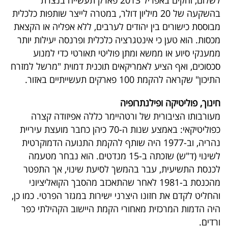
לשלום, והקים באפריל 2013 פארק תעשייה בנצרת
בהשקעה של 20 מיליון דולר, במטרה לייצר שותפות כלכלית
מבוססת כישורים בין יהודים לערבים, ללא אפליה או הקצאת
מכסות. הוא טען כי אינטגרציה כלכלית ופרנסה יעילות יותר
ממענקי סיוע או ממשא ומתן פוליטי תאורטי כדי למנוע
סכסוכים, ואף הציע לאמריקאים תוכנית דמוית "מרשל למזרח
התיכון" שקראה להקמת 100 פארקים תעשייתיים באזור.
חינוך, פוליטיקה ופילנתרופיה
מעורבותו הציבורית של ורטהיימר כללה אפיזודה קצרה
כפוליטיקאי: באמצע שנות ה-70 כיהן כחבר מועצת עיריית
נהריה, וב-1977 היה שותף להקמת התנועה הדמוקרטית
לשינוי (ד"ש) שזכתה ב-15 מנדטים. הוא נבחר מטעמה
לכנסת התשיעית, עבר בהמשך לסיעת שינוי, אך התפטר
מהכנסת ב-1981 לאחר שהתאכזב מהסבך הקואליציוני
והחליט לקדם את חזונו היצרני ישירות במגזר הפרטי. כמו כן,
היה הדמות המרכזית מאחורי הקמת היישוב הקהילתי כפר
ורדים.