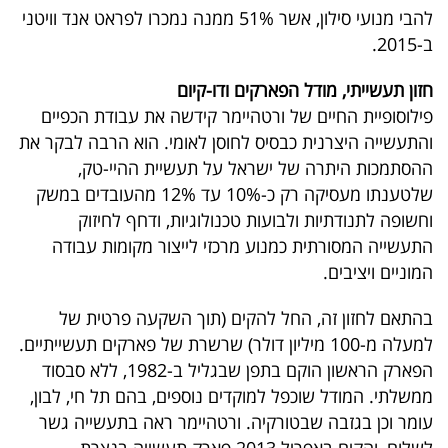
להבי מנועי סילון, אשר 51% ממנה נמכרו לפראט אנד וויטני
ב-2015.
חזון תעשייתי, מודל הפארקים ודו-קיום
פילוסופיית החיים של ורטהיימר קידשה את עבודת הכפיים
והתעשייה היצרנית כבסיס לחוסן לאומי. הוא הרבה לבקר את
ההסתמכות היתרה של ישראל על תעשיית ההיי-טק,
שלטענתו מעסיקה רק כ-10% עד 12% מהעובדים במשק
וחשופה לתנודתיות ולבועות טכנולוגיות, ודחף לחיזוק
התעשייה המסורתית כמנוע מרכזי לייצור מקומות עבודה
המוניים ויציבים.
בהתאם לחזון זה, החל להקים (תוך השקעה פרטית של
למעלה מ-100 מיליון דולר) שרשרת של פארקים תעשייתיים.
הפארק הראשון הוקם בתפן שבגליל ב-1982, ללא סבסוד
ממשלתי. המודל שוכפל למוקדים נוספים, בהם תל חי, לבון,
עומר וכן בגזבה שבטורקיה. ורטהיימר ראה בתעשייה גשר