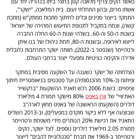
כאשר הקים צריף מלאכה קטן בחצר ביתו בנהריה יחד עם
פרסמו
אשתו מרים, ובהון התחלתי זעום. בית המלאכה, "ישקר",
באייס
התמקד בייצור סכינים וכלים לחיתוך מתכות ממתק"ש (מתכת
קשה), וצמח במקביל לתנופת התיעוש המהירה של ישראל
עקבו
בשנות ה-50 וה-60. בשלהי שנות ה-60 החלה החברה
אחרינו:
לייצא לאירופה, ובשנות ה-80, תחת ניהולו של בנו איתן
ורטהיימר (שנפטר ב-2022), חוותה ישקר התרחבות גלובלית
אדירה והקימה נציגויות ומפעלי ייצור ברחבי העולם.
הצלחתה של ישקר נשענה על השקעה מסיבית במחקר
ופיתוח (כ-10% מהכנסותיה) ועל פטנטים בגיאומטריית חיתוך
וציפויים. בשנת 2006 רכש תאגיד ההשקעות "ברקשייר
האת'וויי" של
וורן באפט
80% מישקר תמורת 4 מיליארד
דולרים (השקעתו הראשונה של באפט מחוץ לארה"ב
שבוצעה אף ללא ביקור מוקדם במפעלים), וב-2013 השלים
התאגיד את רכישת 20% הנותרים מידי משפחת ורטהיימר
תמורת 2.05 מיליארד דולרים נוספים. לצד ישקר, הקים
ורטהיימר ב-1969 את חברת "טכנולוגיית להבים" לייצור