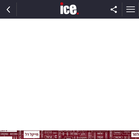
ראשי
הנבחרת
השוק
תקשורת
ומדיה
כסף
וצרכנות