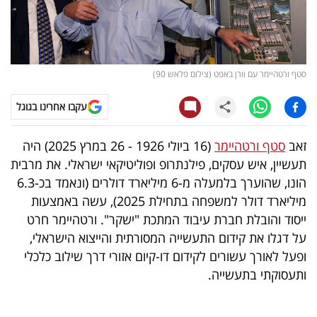
קריפטו
ויראלי
סטף ורטהיימר עם וורן באפט (צילום פלאש 90)
טלוויזיה
עקבו אחרינו בגוגל
עסקי
זאב
סטף ורטהיימר
(16 ביולי 1926 - 26 במרץ 2025) היה
ספורט
תעשיין, איש עסקים, פילנתרופ ופוליטיקאי ישראלי. את מרבית
הונו, שהוערך בלמעלה מ-6 מיליארד דולרים (ונאמד בכ-6.3
קריירה
מיליארד דולר למשפחה בתחילת 2025), עשה באמצעות
ולימודים
ייסוד והובלת חברת עיבוד המתכת "ישקר". ורטהיימר חרט
על דגלו את קידום התעשייה המסורתית והייצוא הישראלי,
מינויים
ופעל לאורך עשורים לקידום דו-קיום אזורי דרך שילוב כלכלי
רייטינג
ותעסוקתי בתעשייה.
רכב