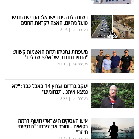
בשורה לנהגים בישראל: הכביש החדש
פועל מהיום, האצה לקראת החגים
מערכת ice
|
8:46
משפחת נתניהו תחת האשמות קשות:
"הותירו חובות של אלפי שקלים"
מערכת ice
|
11:15
יעקב ברדוגו וערוץ 14 באבל כבד: "לא
נמצא איתנו. תנחומינו"
מערכת ice
|
8:35
איש העסקים הישראלי חושף דרמה
רפואית - ומוכר את דירתו: "הרגשתי
חייזר"
מערכת ice
|
12:54