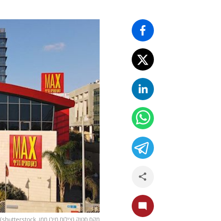
מקס סטוק (צילום מירו ממן, shutterstock)