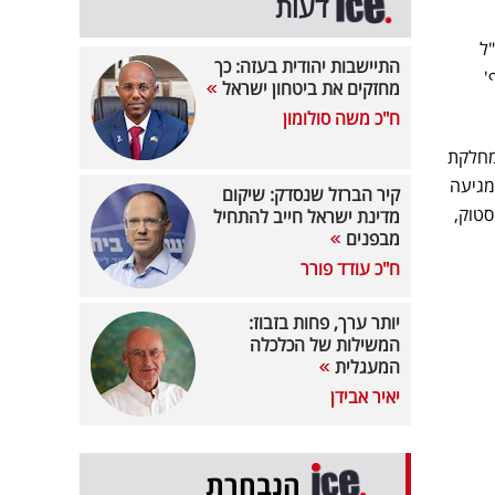
דעות
ל
התיישבות יהודית בעזה: כך
 סניף'
מחזקים את ביטחון ישראל
ח"כ משה סולומון
מחלקת
מגיעה
קיר הברזל שנסדק: שיקום
סטוק,
מדינת ישראל חייב להתחיל
מבפנים
ח"כ עודד פורר
יותר ערך, פחות בזבוז:
המשילות של הכלכלה
המעגלית
יאיר אבידן
הנבחרת