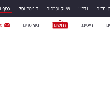
ומדיה
נדל"ן
שיווק ופרסום
דיגיטל וטק
כסף ו
ם
רייטינג
דרושים
ניוזלטרים
מי