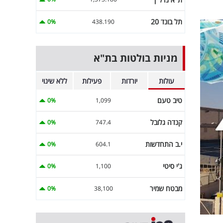
תל בונד 20
0%
438.190
מניות בולטות בת"א
עולות
יורדות
פעילות
ללא שינוי
טיב טעם
0%
1,099
קנדה גלובל
0%
747.4
י.ב התחדשות
0%
604.1
ג'י סיטי
0%
1,100
מבטח שמיר
0%
38,100