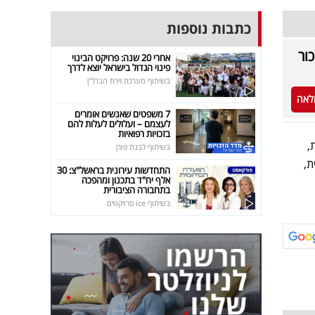
כתבות נוספות
ור
אחרי 20 שנה: פרויקט הבינוי
פינוי הגדול בישראל יוצא לדרך
בשיתוף מערכת זירת הנדל"ן
לאה
7 משפטים שאנשים אומרים
לעצמם – ועלולים לעלות להם
בזכויות רפואיות
,
בשיתוף לבנת פורן
ת,
התחדשות עירונית בראשל"צ: 30
אלף יח"ד בתכנון ומהפכה
בתחבורה הציבורית
בשיתוף ice פרויקטים