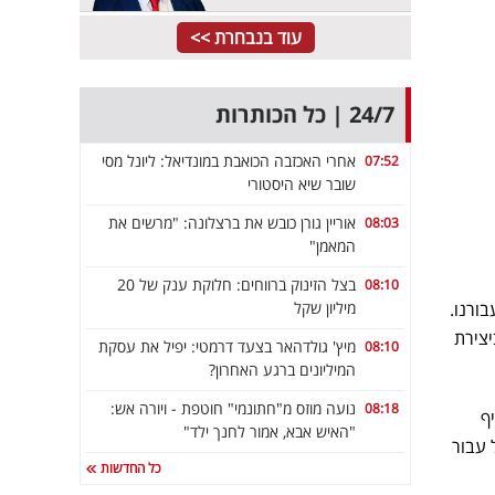
עוד בנבחרת >>
24/7 | כל הכותרות
אחרי האכזבה הכואבת במונדיאל: ליונל מסי
07:52
שובר שיא היסטורי
אוריין גורן כובש את ברצלונה: "מרשים את
08:03
המאמן"
בצל הזינוק ברווחים: חלוקת ענק של 20
08:10
מיליון שקל
ורנו.
יצירת
מיץ' גולדהאר בצעד דרמטי: יפיל את עסקת
08:10
המיליונים ברגע האחרון?
נועה מוזס מ"חתונמי" חוטפת - ויורה אש:
08:18
ף
"האיש אבא, אמור לחנך ילד"
עבור
כל החדשות