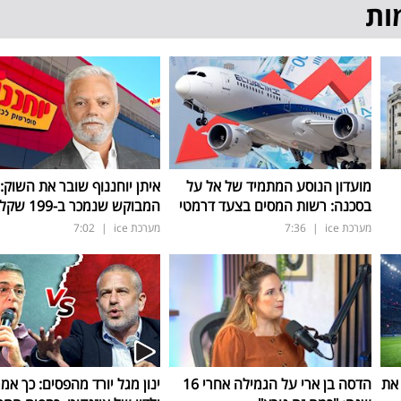
ות
מועדון הנוסע המתמיד של אל על
איתן יוחננוף שובר את השוק:
בסכנה: רשות המסים בצעד דרמטי
המבוקש שנמכר ב-199 שקל בלבד
מערכת ice
|
7:36
מערכת ice
|
7:02
 את
הדסה בן ארי על הגמילה אחרי 16
ינון מגל יורד מהפסים: כך אמ