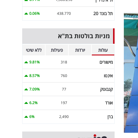
תל בונד 20
0.06%
438.770
מניות בולטות בת"א
עולות
יורדות
פעילות
ללא שינוי
מישורים
9.81%
318
אינטו
8.57%
760
קנבוטק
7.09%
77
אורד
6.2%
197
ברן
6%
2,490