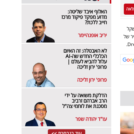
לאה
האלוף איבד שליטה:
מדוע מפקד פיקוד מרכז
חייב ללכת?
מצוא שואב שוטף טינקו Tineco S9- Artixt בהנחה חסרת תקדים של 200 שקל
יריב אופנהיימר
ם במחיר של
לא האבטלה: זה האיום
הכלכלי החדש שה-AI
עלול להביא לעולם |
פרופ' ירון זליכה
פרופ' ירון זליכה
הדלקת משואה על ידי
הרב אברהם זרביב
מסכנת את לוחמי צה"ל
עו"ד יהודה שפר
עוד בנבחרת >>