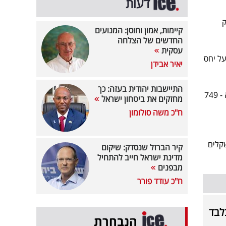
דעות
ק
קיימות, אמון וחוסן: המנועים
החדשים של הצלחה
עסקית
ל יחס
יאיר אבידן
התיישבות יהודית בעזה: כך
חובבי המותגים המסורתיים יוכלו למצוא במבצע טינקו שואב אלחוטי IFloor 5 Breeze ב-150 שקל הנחה - 749
מחזקים את ביטחון ישראל
ח"כ משה סולומון
2200W SHARP EC-. בנוסף, שואב שוטף מוט רובורו נמכר בהנחה של 100 שקלים
קיר הברזל שנסדק: שיקום
מדינת ישראל חייב להתחיל
מבפנים
ח"כ עודד פורר
הנבחרת