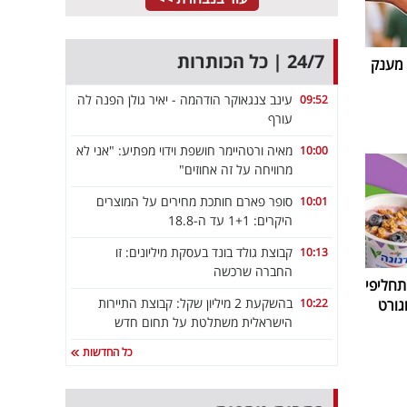
24/7 | כל הכותרות
 מענק
עינב צנגאוקר הודהמה - יאיר גולן הפנה לה
09:52
עורף
מאיה ורטהיימר חושפת וידוי מפתיע: "אני לא
10:00
מרוויחה על זה אחוזים"
סופר פארם חותכת מחירים על המוצרים
10:01
היקרים: 1+1 עד ה-18.8
קבוצת גולד בונד בעסקת מיליונים: זו
10:13
החברה שרכשה
חליפי
בהשקעת 2 מיליון שקל: קבוצת התיירות
10:22
גורט
הישראלית משתלטת על תחום חדש
כל החדשות