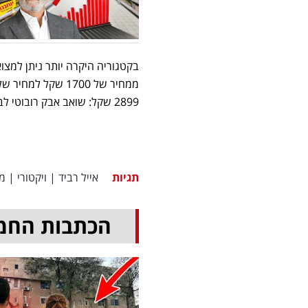
2899 שקל: שואב אבק רובוטי לבן Dreame X50-w וכן את שואב אבק רובוטי שחור Dreame X50ultar EU.
תגיות
אייל רביד
|
ויקטורי
|
מ
הכתבות החמ