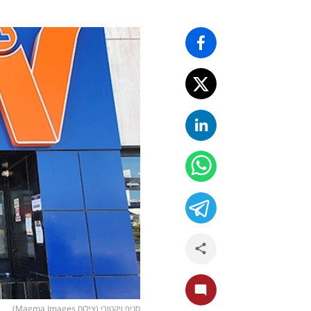
סניף ויקטורי (צילום Magma Images)