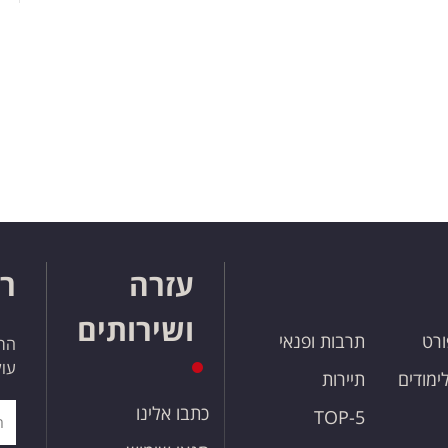
עזרה
רו
ושירותים
ורט
תרבות ופנאי
הרש
עול
לימודים
תיירות
כתבו אלינו
TOP-5