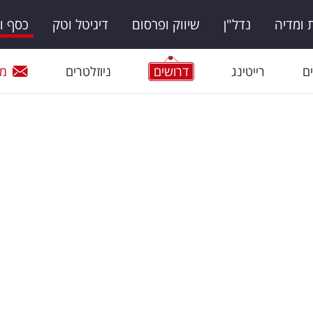
ומדיה
נדל"ן
שיווק ופרסום
דיגיטל וטק
כסף ו
ם
רייטינג
דרושים
ניוזלטרים
מי