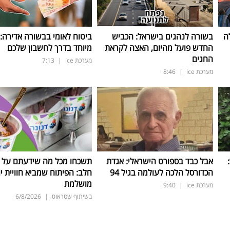
ה
בשורה לנהגים בישראל: הכביש
ביטוח לאומי בבשורה אדירה:
החדש פועל מהיום, האצה לקראת
מיוחד בדרך לחשבון שלכם
החגים
מערכת ice
|
7:13
מערכת ice
|
8:46
ד:
אבל כבד בספורט הישראלי: אגדת
תשכחו מכל מה שידעתם על ת
הכדורסל הלכה לעולמה בגיל 94
חלב: הפיתוח שמביא חוויית יו
מושלמת
מערכת ice
|
9:40
בשיתוף שטראוס
|
6/8/2026