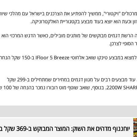
מרכולים "ויקטורי", ממשיך להפתיע את הצרכנים בישראל עם מהלכי שיוו
ון וכעת הוא יוצא בעוד מבצע בקטגוריית האלקטרוניקה.
רשת דגמים מבוקשים של מותגים מובילים, כאשר הדגש המרכזי הוא ע
 הסופי לצרכן.
באותה סדרת מוצרים ניתן למצוא עוד מבצעים רבים על מגוון דגמים במחירים שמתחילים ב-299 שקל
עבור שואב אבק BL2203C
יוחננוף מדהים את השוק: המוצר המבוקש ב-369 שקל בלבד