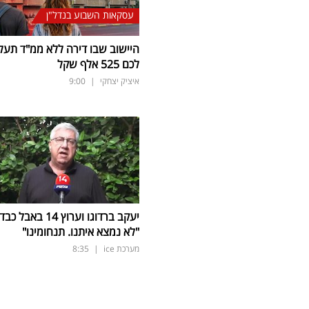
עסקאות השבוע בנדל"ן
היישוב שבו דירה ללא ממ"ד תעל
לכם 525 אלף שקל
איציק יצחקי
|
9:00
יעקב ברדוגו וערוץ 14 באבל כב
"לא נמצא איתנו. תנחומינו"
מערכת ice
|
8:35