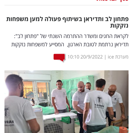
נדל"ן
פתחון לב ותדיראן בשיתוף פעולה למען משפחות
דיגיטל
נזקקות
וטק
לקראת החגים ומשדר ההתרמה השנתי של "פתחון לב":
תדיראן נרתמת לטובת הארגון, המסייע למשפחות נזקקות
שיווק
ופרסום
מערכת ice
|
20/9/2022
10:10
משפט
מדדים
ומחקרים
דעות
רכילות
עסקית