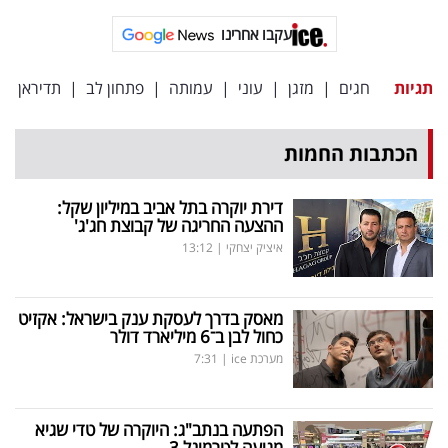
פרסמו
עקבו אחרינו
באייס
תגיות
חגים
|
מזגן
|
עוני
|
עמותה
|
פתחון לב
|
תדיראן
עקבו
אחרינו:
הכתבות החמות
דירת יוקרה בתל אביב במיליון שקל:
ההצעה החריגה של קבוצת חג'ג'
איציק יצחקי
|
13:12
מאסק בדרך לעסקת ענק בישראל: אקזיט
כחול לבן ב־6 מיליארד דולר
מערכת ice
|
7:31
הפתעה בנתב"ג: היוקרה של טדי שגיא
מגיעה לטרמינל 3