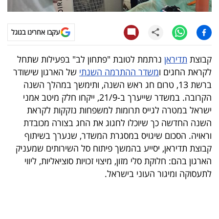
קריפטו
עקבו אחרינו בגוגל
ויראלי
קבוצת
תדיראן
נרתמת לטובת "פתחון לב" בפעילות שתחל
טלוויזיה
לקראת החגים ו
משדר ההתרמה השנתי
של הארגון שישודר
ברשת 13, טרום חג ראש השנה, ותימשך במהלך השנה
עסקי
הקרובה. במשדר שייערך ב-21/9, ייקחו חלק מיטב אמני
ספורט
ישראל במטרה לגייס תרומות למשפחות נזקקות לקראת
השנה החדשה כך שיוכלו לחגוג את החג בצורה מכובדת
קריירה
וראויה. הסכום שיגויס במסגרת המשדר, שנערך בשיתוף
ולימודים
קבוצת תדיראן, יסייע בהמשך פיתוח סל השירותים שמעניק
הארגון בהם: חלוקת סלי מזון, מיצוי זכויות סוציאליות, ליווי
מינויים
לתעסוקה ומיגור העוני בישראל.
רייטינג
רכב