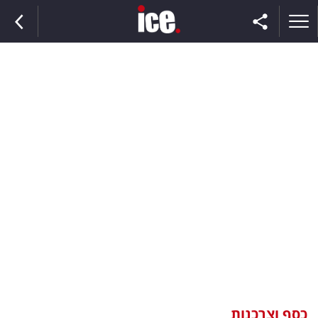
ראשי
הנבחרת
השוק
תקשורת
ומדיה
כסף
וצרכנות
כסף וצרכנות