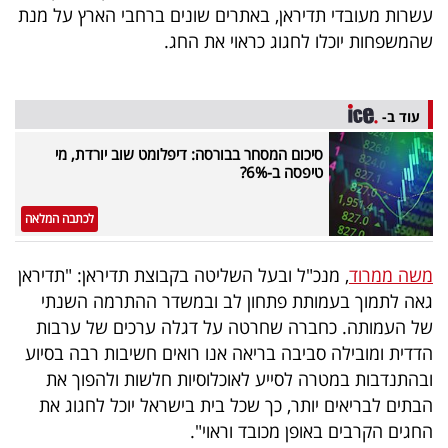
עשרות מעובדי תדיראן, באתרים שונים ברחבי הארץ על מנת
40
שהמשפחות יוכלו לחגוג כראוי את החג.
שיתופי
עוד ב-
פעולה
סיכום המסחר בבורסה: דיפלומט שוב יורדת, מי
טיפסה ב-6%?
לכתבה המלאה
דרושים
ניוזלטרים
משה ממרוד
, מנכ"ל ובעל השליטה בקבוצת תדיראן: "תדיראן
גאה לתמוך בעמותת פתחון לב ובמשדר ההתרמה השנתי
של העמותה. כחברה שחרטה על דגלה ערכים של ערבות
מייל
הדדית ומובילה סביבה בריאה אנו רואים חשיבות רבה בסיוע
אדום
ובהתנדבות במטרה לסייע לאוכלוסיות חלשות ולהפוך את
הבתים לבריאים יותר, כך שכל בית בישראל יוכל לחגוג את
החגים הקרבים באופן מכובד וראוי".