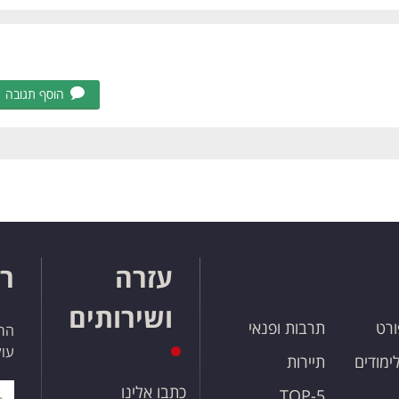
הוסף תגובה
עזרה
רו
ושירותים
ורט
תרבות ופנאי
הרש
עול
לימודים
תיירות
כתבו אלינו
TOP-5