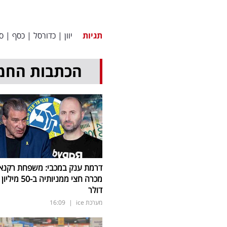
תגיות
יוון
|
כדורסל
|
כסף
|
ס
הכתבות החמ
דרמת ענק במכבי: משפחת רקנא
מכרה חצי ממניותיה ב-50 מיליון
דולר
מערכת ice
|
16:09