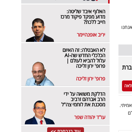
האלוף איבד שליטה:
מדוע מפקד פיקוד מרכז
חייב ללכת?
אנחנו
יריב אופנהיימר
לא האבטלה: זה האיום
הכלכלי החדש שה-AI
עלול להביא לעולם |
פרופ' ירון זליכה
פרופ' ירון זליכה
לאה
הדלקת משואה על ידי
הרב אברהם זרביב
מסכנת את לוחמי צה"ל
אמיתי.
ם
עו"ד יהודה שפר
עוד בנבחרת >>