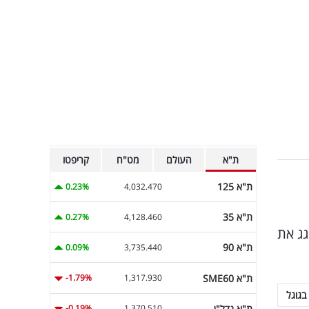
ת"א
העולם
מט"ח
קריפטו
ת"א 125
0.23%
4,032.470
ת"א 35
0.27%
4,128.460
C'. מנכ"ל החברה חוגג את
ת"א 90
0.09%
3,735.440
ת"א SME60
-1.79%
1,317.930
בגוגל
ת"א נדל"ן
-0.19%
1,370.510