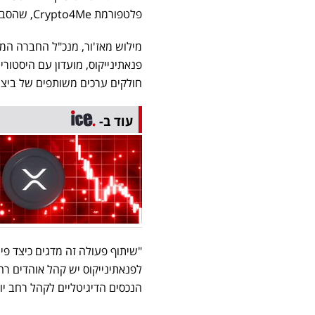
פלטפורמת Crypto4Me, שהסביר את הפוטנציאל העצום הטמון בחיבור בין המותגים.
מילוש מאז'ור, מנכ"ל החברה המ
פנאתינייקוס, מועדון עם היסטור
חולקים ערכים משותפים של ביצועי
עוד ב-
"שיתוף פעולה זה מדגים כיצד פינ
לפנאתינייקוס יש קהל אוהדים 
הנכסים הדיגיטליים לקהל רחב יות