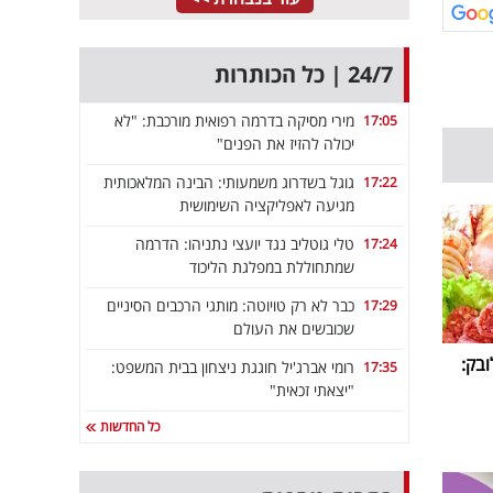
24/7 | כל הכותרות
מירי מסיקה בדרמה רפואית מורכבת: "לא
17:05
יכולה להזיז את הפנים"
גוגל בשדרוג משמעותי: הבינה המלאכותית
17:22
מגיעה לאפליקציה השימושית
טלי גוטליב נגד יועצי נתניהו: הדרמה
17:24
שמתחוללת במפלגת הליכוד
כבר לא רק טויוטה: מותגי הרכבים הסיניים
17:29
שכובשים את העולם
ובק:
רומי אברג'יל חוגגת ניצחון בבית המשפט:
17:35
"יצאתי זכאית"
כל החדשות