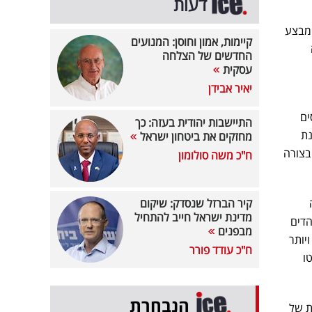
דעות
 מבצע
קיימות, אמון וחוסן: המנועים
החדשים של הצלחה
עסקית
יאיר אבידן
ים
התיישבות יהודית בעזה: כך
לציית ה-MiCA המעודכנת
מחזקים את ביטחון ישראל
בצורה
ח"כ משה סולומון
קיר הברזל שנסדק: שיקום
מדינת ישראל חייב להתחיל
הדים
מבפנים
יותר
ח"כ עודד פורר
ו
הנבחרת
, המפעילה הרשמית של