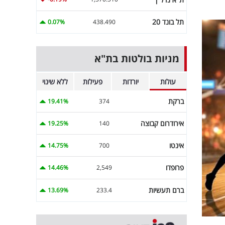
תל בונד 20
0.07%
438.490
מניות בולטות בת"א
עולות
יורדות
פעילות
ללא שינוי
ברקת
19.41%
374
אירודרום קבוצה
19.25%
140
אינטו
14.75%
700
פרופדו
14.46%
2,549
ברם תעשיות
13.69%
233.4