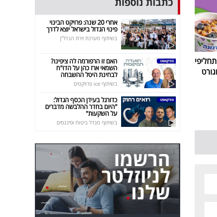
כתבות נוספות
אחרי 20 שנה: פרויקט הבינוי
פינוי הגדול בישראל יוצא לדרך
בשיתוף מערכת זירת הנדל"ן
חליפי
האם זו הרפורמה לה ציפינו?
השמאי ארז כהן על הדו"ח
גורט
לבחינת היטל ההשבחה
בשיתוף ice פרויקטים
כדורגל בעידן הכסף הגדול:
"היום בחדר ההלבשה מדברים
על השקעות"
בשיתוף מגדל ביטוח ופיננסים