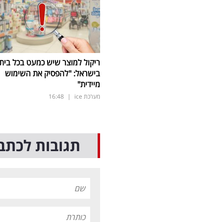
ריקול למוצר שיש כמעט בכל בית
בישראל: "להפסיק את השימוש
מיידית"
מערכת ice
|
16:48
תגובות לכתב