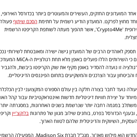
, אחד המועדונים החזקים, העשירים והמעוטרים ביותר בכדורסל האירופי,
יוחד מחוץ לפרקט. המועדון הודיע רשמית על חתימת
הסכם שיתוף
פעולה
האירופית 'Crypto4Me', אשר תהפוך מעתה לשותפת הקריפטו הרשמית
צליח.
פק לאוהדים הרבים של המועדון גישה ישירה ומאובטחת לשירותי נכס
דיגיטליים שונים. בחברה מדגישים כי השירותים הללו פועלים באופן מלא תחת רגו
גולציה זו נועדה להסדיר באופן מקיף את שוק הקריפטו ביבשת, ולהגביר 
והביטחון עבור הצרכנים והמשקיעים בתחום הפיננסים הדיגיטליים.
עולה נועד לחבר בצורה חלקה בין עולם הספורט המקצועני לבין הכלכלה
וחד על יצירת חוויות דיגיטליות חדשות ואינטראקטיביות עבור קהל האו
 משתלב במגמה רחבה יותר שנרשמת בשנים האחרונות, במסגרתה יותר ו
 ובענף הכדורסל בפרט, בוחנים שילוב מגוון של פתרונות
בלוקצ'יין
וקריפט
סקית, השיווקית והדיגיטלית שלהם לטווח הארוך.
מי שהתייחס בסיפוק רב להסכם החדש הוא מילוש מאז'ור, מנכ"ל חברת Madison Six