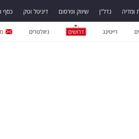
ומדיה
נדל"ן
שיווק ופרסום
דיגיטל וטק
כסף ו
ם
רייטינג
דרושים
ניוזלטרים
מי