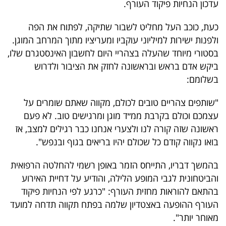
עדכון הנחיות פיקוד העורף.
40
כעת, כוכב העל מחליט לשבור שתיקה, לפתוח את הפה
ולפנות ישירות למיליוני עוקביו ומעריציו מתוך המרחב המוגן.
שיתופי
בסטורי מיוחד שהעלה בצהריי היום לחשבון האינסטגרם שלו,
פעולה
ביקש אדם בראש ובראשונה לחזק את הציבור ולדרוש
בשלומם:
"שותפים צהריים טובים לכולם, מקווה שאתם שומרים על
דרושים
עצמכם וכולם בקרבת ממ״ד מוגן ומרגישים טוב. לא פעם
ראשונה שזה קורה לנו ולצערי אנחנו כבר רגילים למצב, אז
ניוזלטרים
בואו נקווה קודם כל שכולם יהיו בריאים בגוף ובנפש".
בהמשך דבריו, התייחס הזמר באופן רשמי להחלטה הרפואית
מייל
והביטחונית לגבי המופע הלילה, והודיע על דחיית האירוע
אדום
בהתאם להוראות מחזית העורף: "כרגע לפי הנחיות פיקוד
העורף ההופעה באצטדיון שלמה בפתח תקווה תדחה למועד
מאוחר יותר".