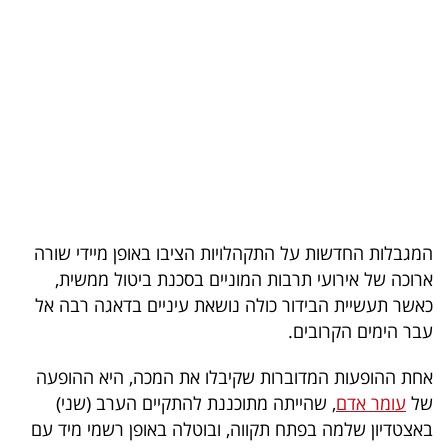
בריאות
תרבות
ופנאי
תיירות
TOP-
5
המגבלות החדשות על התקהלויות הציבו באופן מיידי שורה
ארוכה של אירועי תרבות המוניים בסכנת ביטול ממשית,
המילון
כאשר תעשיית הבידור כולה נושאת עיניים בדאגה רבה אל
הכלכלי
עבר הימים הקרובים.
פודקאסט
אחת ההופעות המדוברות שקיבלו את המכה, היא ההופעה
של
עומר אדם
, שהייתה מתוכננת להתקיים הערב (שני)
40
באצטדיון שלמה בפתח תקווה, ובוטלה באופן רשמי מיד עם
UNDER