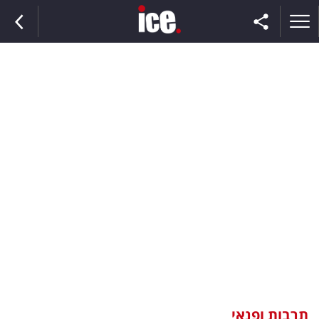
ראשי
הנבחרת
השוק
תקשורת
ומדיה
כסף
וצרכנות
תרבות ופנאי