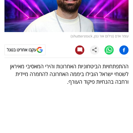
קריפטו
ויראלי
עומר אדם (צילום אור גפן, shutterstock)
טלוויזיה
עקבו אחרינו בגוגל
עסקי
ספורט
ההתפתחויות הביטחוניות האחרונות והירי המאסיבי מאיראן
לשטחי ישראל הובילו ביממה האחרונה להחמרה מיידית
קריירה
ורחבה בהנחיות פיקוד העורף.
ולימודים
מינויים
רייטינג
רכב