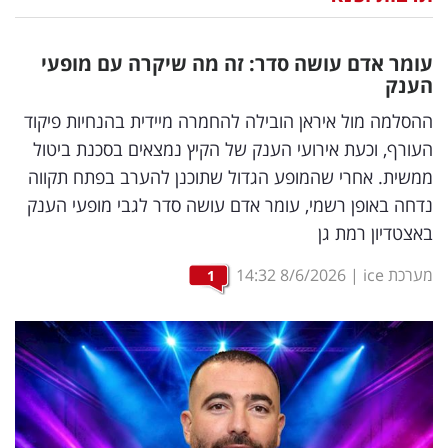
נדל"ן
עומר אדם עושה סדר: זה מה שיקרה עם מופעי
דיגיטל
הענק
וטק
ההסלמה מול איראן הובילה להחמרה מיידית בהנחיות פיקוד
העורף, וכעת אירועי הענק של הקיץ נמצאים בסכנת ביטול
שיווק
ממשית. אחרי שהמופע הגדול שתוכנן להערב בפתח תקווה
ופרסום
נדחה באופן רשמי, עומר אדם עושה סדר לגבי מופעי הענק
באצטדיון רמת גן
משפט
מערכת ice
|
8/6/2026
14:32
1
מדדים
ומחקרים
דעות
רכילות
עסקית