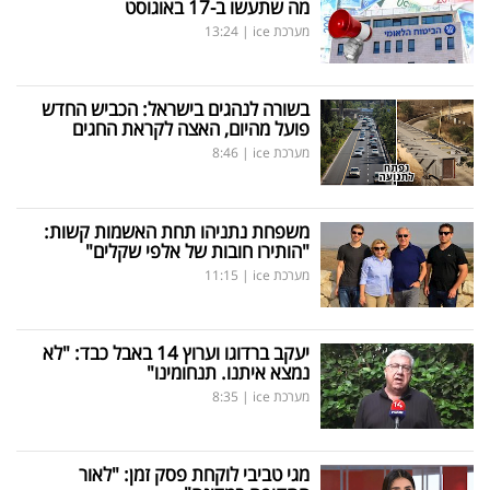
מה שתעשו ב-17 באוגוסט
מערכת ice
|
13:24
בשורה לנהגים בישראל: הכביש החדש
פועל מהיום, האצה לקראת החגים
מערכת ice
|
8:46
משפחת נתניהו תחת האשמות קשות:
"הותירו חובות של אלפי שקלים"
מערכת ice
|
11:15
יעקב ברדוגו וערוץ 14 באבל כבד: "לא
נמצא איתנו. תנחומינו"
מערכת ice
|
8:35
מגי טביבי לוקחת פסק זמן: "לאור