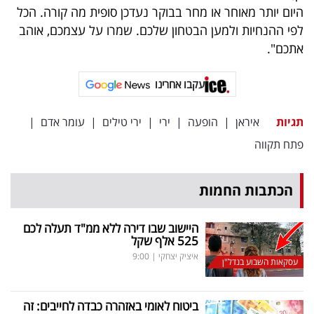
היום יותר מאוחר או מחר בבוקר נעדכן סופית מה קורה. הכל
לפי ההנחיות ולמען הבטחון שלכם. שמרו על עצמכם, אוהב
אתכם".
עקבו אחרינו
תגיות
איראן
|
הופעה
|
ירי
|
ירי טילים
|
עומר אדם
|
פתח תקווה
הכתבות החמות
היישוב שבו דירה ללא ממ"ד תעלה לכם
525 אלף שקל
איציק יצחקי
|
9:00
עסקאות השבוע בנדל"ן
ביטוח לאומי באזהרה כבדה לחייבים: זה