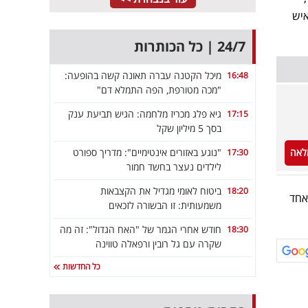
איש
24/7 | כל הכותרות
מיכל הקטנה עברה תאונה קשה בהופעה:
16:48
"מכה מטורפת, הפה התמלא דם"
גיא פלג מכריז מלחמה: הגיש תביעת ענק
17:15
בסך 5 מיליון שקל
לאה
"נוגע באזורים אינטימיים": מדריך ספורט
17:30
לילדים נעצר בחשד חמור
ביטוח לאומי מגדיל את הקצבאות
18:20
אחד
משמעותית: זו הבשורה לזכאים
חודש אחרי הגמר של "האח הגדול": זה מה
18:30
שקרה עם גל רובין ורפאלה טווינה
כל החדשות