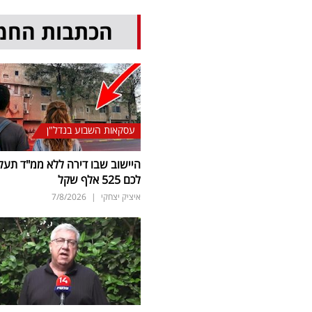
הכתבות החמ
עסקאות השבוע בנדל"ן
היישוב שבו דירה ללא ממ"ד תעל
לכם 525 אלף שקל
איציק יצחקי
|
7/8/2026