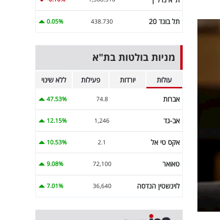
תל בונד 20
0.05%
438.730
מניות בולטות בת"א
עולות
יורדות
פעילות
ללא שינוי
אברות
47.53%
74.8
אב-גד
12.15%
1,246
אקס טי אל
10.53%
2.1
טאואר
9.08%
72,100
לוינשטין הנדסה
7.01%
36,640