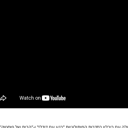
 עם ריבלין בסדרות המיתולוגיות "רגע עם דודלי" ו-"הבית של פיסטוק",