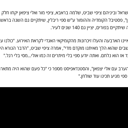
שראל וביניהם ציפי שביט, שלמה בראבא, ציפי מור ואלי ציפאן יקחו חלק
, פסטיבל הקומדיה וההומור ע"ש ספי ריבלין, שיתקיים גם השנה בראשון 
פורים, יציין גם 140 שנים לעיר.
משותף בחדשות 12 התראיינו הארבעה והעלו זיכרונות מהקומיקאי האגדי לקראת האירוע. "כולנו 
 חושבים שהוא הלך מאיתנו מוקדם מדי", אמרה ציפי שביט, "הדבר הנורא הי
אז הוא נלחם. ואתה יודע ספי בלי מיתרים זה כמו אולי...מסי בלי רגל."
ערב עם אלי יצפאן", והסטנדאפיסט מספר כי "כל פעם שהוא היה מתאר
ספי מגיע תכינו עוד שולחן."