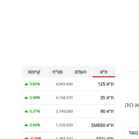
ת"א
העולם
מט"ח
קריפטו
ת"א 125
0.82%
4,065.600
ת"א 35
0.98%
4,168.970
א היה
ת"א 90
0.37%
3,749.080
ת"א SME60
0.66%
1,326.650
בגוגל
ת"א נדל"ן
-0.16%
1,368.310