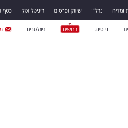
ומדיה
נדל"ן
שיווק ופרסום
דיגיטל וטק
כסף ו
ם
רייטינג
דרושים
ניוזלטרים
מי