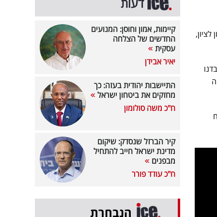
דעות
קיימות, אמון וחוסן: המנועים
לציון,
החדשים של הצלחה
עסקית
יאיר אבידן
עבדנו
ה
התיישבות יהודית בעזה: כך
מחזקים את ביטחון ישראל
ח"כ משה סולומון
ח
קיר הברזל שנסדק: שיקום
מדינת ישראל חייב להתחיל
מבפנים
ח"כ עודד פורר
הנבחרת