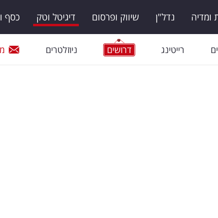
ומדיה
נדל"ן
שיווק ופרסום
דיגיטל וטק
כסף ו
ם
רייטינג
דרושים
ניוזלטרים
מי