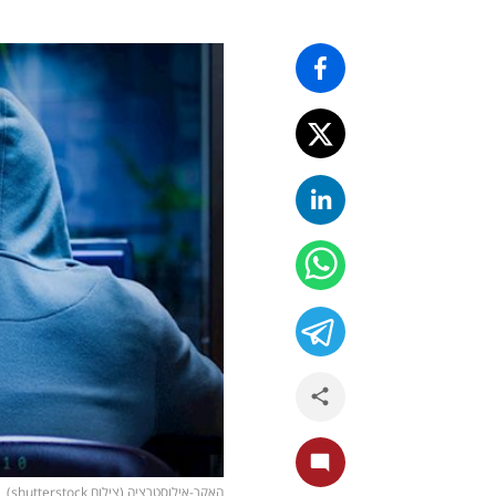
האקר-אילוסטרציה (צילום shutterstock)