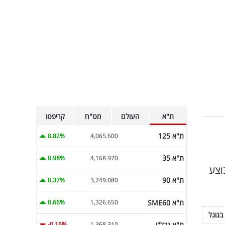
ת"א
העולם
מט"ח
קריפטו
ת"א 125
0.82%
4,065.600
ת"א 35
0.98%
4,168.970
וצע
ת"א 90
0.37%
3,749.080
ת"א SME60
0.66%
1,326.650
בגוגל
ת"א נדל"ן
-0.16%
1,368.310