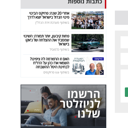
כתבות נוספות
אחרי 20 שנה: פרויקט הבינוי
פינוי הגדול בישראל יוצא לדרך
בשיתוף מערכת זירת הנדל"ן
פחות קיבעון, יותר תמורה: השינוי
שמסביר את ההצלחה של ג'אקו
בישראל
בשיתוף כלמוביל
האם זו הרפורמה לה ציפינו?
השמאי ארז כהן על הדו"ח
לבחינת היטל ההשבחה
בשיתוף ice פרויקטים