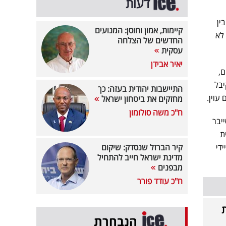
דעות
ין
קיימות, אמון וחוסן: המנועים
 לא
החדשים של הצלחה
עסקית
יאיר אבידן
ם,
יבל
התיישבות יהודית בעזה: כך
עוין.
מחזקים את ביטחון ישראל
ח"כ משה סולומון
יבר
מיידית
די
קיר הברזל שנסדק: שיקום
מדינת ישראל חייב להתחיל
מבפנים
ח"כ עודד פורר
פות
הנבחרת