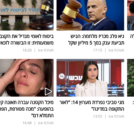
ה
גיא פלג מכריז מלחמה: הגיש
ביטוח לאומי מגדיל את הקצב
תביעת ענק בסך 5 מיליון שקל
משמעותית: זו הבשורה לזכאי
מערכת ice
|
17:15
מערכת ice
|
18:20
ד:
מגי טביבי נפרדת מערוץ 14: "לאור
מיכל הקטנה עברה תאונה ק
התקופה במדינה"
בהופעה: "מכה מטורפת, הפה
התמלא דם"
מערכת ice
|
13:55
מערכת ice
|
16:48