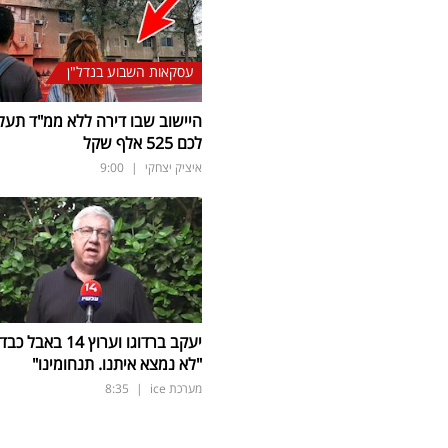
עסקאות השבוע בנדל"ן
היישוב שבו דירה ללא ממ"ד תעל
לכם 525 אלף שקל
איציק יצחקי
|
9:00
יעקב ברדוגו וערוץ 14 באבל כב
"לא נמצא איתנו. תנחומינו"
מערכת ice
|
8:35