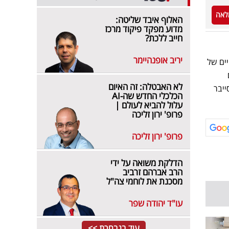
לאה
האלוף איבד שליטה:
מדוע מפקד פיקוד מרכז
חייב ללכת?
יריב אופנהיימר
ים של
לא האבטלה: זה האיום
ייבר
הכלכלי החדש שה-AI
עלול להביא לעולם |
פרופ' ירון זליכה
פרופ' ירון זליכה
הדלקת משואה על ידי
הרב אברהם זרביב
מסכנת את לוחמי צה"ל
עו"ד יהודה שפר
עוד בנבחרת >>