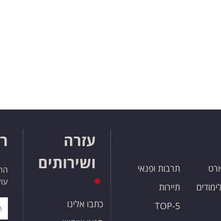
עזרה
רו
ושירותים
ורט
תרבות ופנאי
הרש
עול
לימודים
תיירות
כתבו אלינו
TOP-5