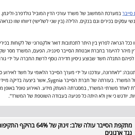
סייבר
במערכת המחשוב של משרד עורכי הדין המוביל גולדפרב-זליגמן. ב
שי עסקים בכירים וגם בנקים. הלילה (בין שני לשלישי) דיווחו שזו כנראה
כל הנראה לפרוץ בין היתר לתכתובות דואר אלקטרוני של לקוחות בכירי
ין מיהר להיעזר בחברת אבטחת הסייבר סיגניה. הפעם, המשרד מסר שק
לפיהם התגלה חשד שבוצע ניסיון חדירה נוסף לרשת החברה על ידי גורם 
ובה: "לאחרונה, עודכנו על ידי מערך הסייבר הלאומי על חשד לאירוע סי
הנוגע לרשת המחשוב והמידע של המשרד. בעזרתה של חברת הסייבר Sygnia, אשר ביצעה בדיקה 
 לאחד משרתי המשרד, במסגרתה הועתק מידע. האירוע טופל באופן מיי
ת. יודגש כי אין ולא היתה כל פגיעה בעבודה השוטפת של המשרד".
מתקפת הסייבר עולה שלב: זינוק של 64% בהיקף התקי
נגד ארגונים