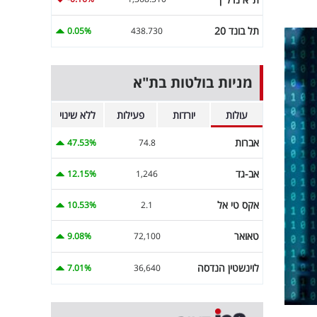
תל בונד 20
0.05%
438.730
מניות בולטות בת"א
עולות
יורדות
פעילות
ללא שינוי
אברות
47.53%
74.8
אב-גד
12.15%
1,246
אקס טי אל
10.53%
2.1
טאואר
9.08%
72,100
לוינשטין הנדסה
7.01%
36,640