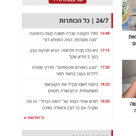
24/7 | כל הכותרות
מיכל הקטנה עברה תאונה קשה בהופעה:
16:48
אות
"מכה מטורפת, הפה התמלא דם"
ם
גיא פלג מכריז מלחמה: הגיש תביעת ענק
17:15
בסך 5 מיליון שקל
"נוגע באזורים אינטימיים": מדריך ספורט
17:30
לילדים נעצר בחשד חמור
ביטוח לאומי מגדיל את הקצבאות
18:20
משמעותית: זו הבשורה לזכאים
חודש אחרי הגמר של "האח הגדול": זה מה
18:30
שה
שקרה עם גל רובין ורפאלה טווינה
כל החדשות