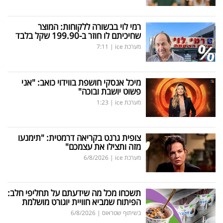
רמי לוי בבשורה ללקוחות: המוצר
שחיכיתם לו חוזר ב-199.90 שקל בלבד
מערכת ice
|
7:11
מיכל אנסקי חושפת בווידוי כואב: "אני
פשוט יושבת ובוכה"
מערכת ice
|
1:23
צופית גרנט בקריאה דרמטית: "תימנעו
מזה ותצילו את עצמכם"
מערכת ice
|
6/8/2026
תשכחו מכל מה שידעתם על תחליפי חלב:
הפיתוח שמביא חוויית יוגורט מושלמת
בשיתוף שטראוס
|
6/8/2026