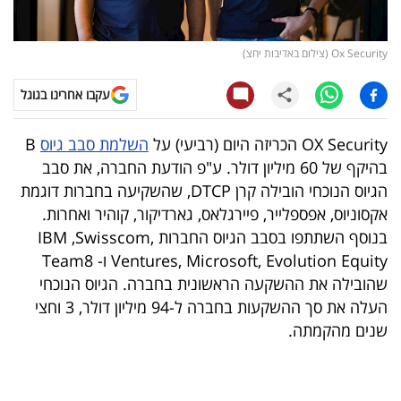
קריפטו
Ox Security (צילום באדיבות יחצ)
ויראלי
עקבו אחרינו בגוגל
טלוויזיה
OX Security הכריזה היום (רביעי) על
השלמת סבב גיוס
B
עסקי
בהיקף של 60 מיליון דולר. ע"פ הודעת החברה, את סבב
ספורט
הגיוס הנוכחי הובילה קרן DTCP, שהשקיעה בחברות דוגמת
אקסוניוס, אפספלייר, פיירגלאס, גארדיקור, קוהיר ואחרות.
קריירה
בנוסף השתתפו בסבב הגיוס החברות IBM ,Swisscom,
ולימודים
Ventures, Microsoft, Evolution Equity ו- Team8
שהובילה את ההשקעה הראשונית בחברה. הגיוס הנוכחי
מינויים
העלה את סך ההשקעות בחברה ל-94 מיליון דולר, 3 וחצי
שנים מהקמתה.
רייטינג
רכב