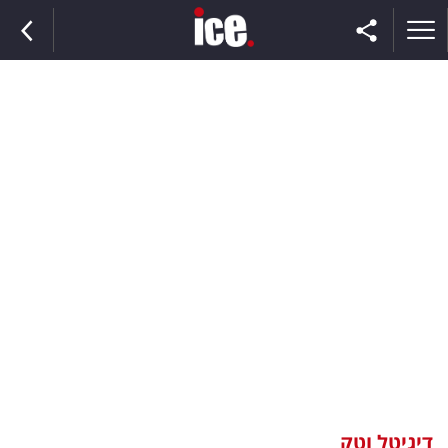
ראשי
הנבחרת
השוק
תקשורת
ומדיה
כסף
וצרכנות
דיגיטל וטק