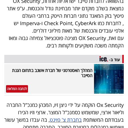
בהשוואה לחברות סייבר ישראליות אחרות, OX Security
40
נמצאת בשלב מוקדם יותר מבחינת גודל והכנסות. ע"פ אתר
פיטץ' בוק המאגד נתוני חברות הייטק ברחבי העולם
, לחברות כמו Check Point, CyberArk ו-Imperva יש
שיתופי
אלפי עובדים והכנסות של מאות מיליוני דולרים.
פעולה
עם זאת, OX Security מציגה פוטנציאל צמיחה גבוה ומאז
הקמתה משכה משקיעים ולקוחות רבים.
עוד ב-
דרושים
המהלך האסטרטגי של חברת אשנב בתחום הגנת
הסייבר
ניוזלטרים
לכתבה המלאה
מייל
Ox Security הוקמה על ידי ניצן זיו, המכהן כמנכ"ל החברה
אדום
וליאור ארצי, שמשמש כסמנכ"ל המוצר. ארצי וזיו הכירו
בעבודתם המשותפת
בחברת צ' פוינט
, בה עבדו במשך עשור
ושימשו כמנהלים בחטיבת הסייבר. החברה מתמחה