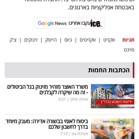
פרסמו
באבטחת אפליקציות בארגונים.
באייס
עקבו אחרינו
עקבו
אחרינו:
תגיות
אקזיט
|
אקזיטים
|
גיוס
|
הייטק
|
זינוקים
|
צ'ק
פוינט
הכתבות החמות
משרד האוצר מזהיר מזינוק בגל הביטולים
- זה מה שיקרה לקבלנים
איציק יצחקי
|
6:21
ידיעות השבוע בנדל"ן
ביטוח לאומי בבשורה אדירה: מענק מיוחד
בדרך לחשבון שלכם
מערכת ice
|
7:13