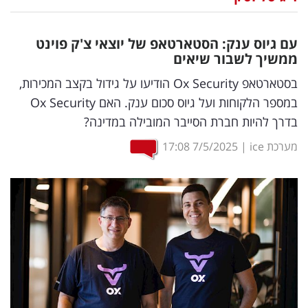
נדל"ן
עם גיוס ענק: הסטארטאפ של יוצאי צ'ק פוינט
דיגיטל
ממשיך לשבור שיאים
וטק
בסטארטאפ Ox Security הודיעו על גידול בקצב המכירות,
במספר הלקוחות ועל גיוס סכום ענק. האם Ox Security
שיווק
בדרך להיות חברת הסייבר המובילה במדינה?
ופרסום
מערכת ice
|
7/5/2025
17:08
משפט
מדדים
ומחקרים
דעות
רכילות
עסקית