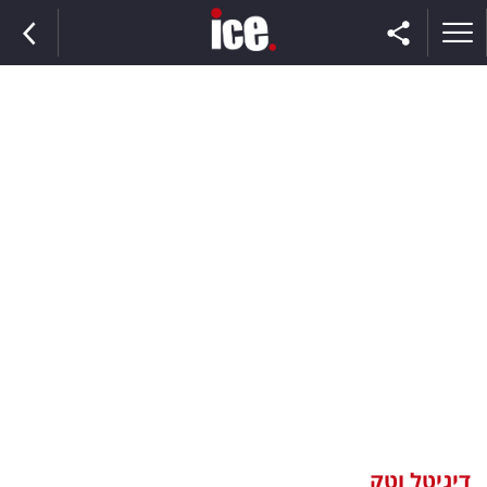
ראשי
הנבחרת
השוק
תקשורת
ומדיה
כסף
וצרכנות
דיגיטל וטק