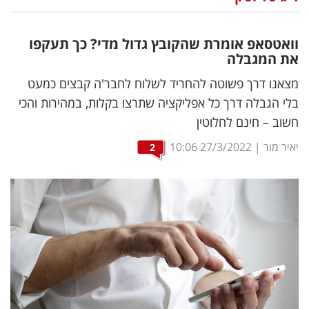
נדל"ן
וואטסאפ אומרת שהקובץ גדול מדי? כך תעקפו
דיגיטל
את המגבלה
וטק
מצאנו דרך פשוטה להחריד לשלוח לחבר'ה קבצים כמעט
בלי הגבלה דרך כל אפליקציה שתרצו בקלות, במהירות והכי
שיווק
חשוב – חינם לחלוטין
ופרסום
יאיר מור
|
27/3/2022
10:06
2
משפט
מדדים
ומחקרים
דעות
רכילות
עסקית