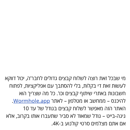
בריאות
תרבות
ופנאי
תיירות
TOP-
5
מי שבכל זאת רוצה לשלוח קבצים גדולים לחבר'ה, יכול דווקא
המילון
לעשות זאת די בקלות, בלי להסתבך עם אפליקציות, לפתוח
הכלכלי
חשבונות באתרי שיתוף קבצים וכו'. כל מה שצריך הוא
להיכנס – ממחשב או מטלפון – לאתר
Wormhole.app
.
פודקאסט
האתר הזה מאפשר לשלוח קבצים בגודל של עד 10
גיגה-בייט – גודל שמאוד לא סביר שתעברו אותו בקרוב, אלא
40
אם אתם מצלמים סרטי קולנוע ב-4K.
UNDER