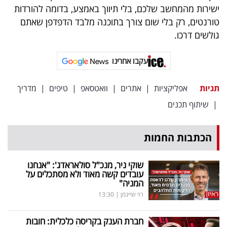
פרסמו
ישירות מהמחשב שלכם, בלי תיווך באמצע, בדומה להורדות
באייס
טורנטים, רק בלי שום צורך בתוכנה מלבד הדפדפן שאתם
גולשים דרכו.
עקבו
אחרינו:
עקבו אחרינו
תגיות
אפליקציות
|
אתרים
|
וואטסאפ
|
טיפים
|
מדריך
|
שיתוף תכנים
הכתבות החמות
שוקי ניר, מנכ"ל סולאראדג': "אנחנו
עובדים קשה מאוד ולא מסתכלים על
המניה"
רוי שיינמן
|
13:30
חברת הענק בקריסה כלכלית: חובות