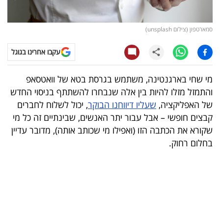
קריפטו
סמארטפון (צילום unsplash)
ויראלי
עקבו אחרינו בגוגל
טלוויזיה
מי שחי בארגנטינה, משתמש בגרסת בטא של וואטסאפ
עסקי
והתמזל מזלו להיות בין אלה שנבחרו להשתתף בניסוי החדש
ספורט
של האפליקציה,
שעליו דיווחנו הבוקר
, יכול לשלוח לחברים
קבצים חופשי – אבל עבור יתר האנשים, שבינתיים זה כל מי
קריירה
שקורא את הכתבה הזו (ואפילו מי שכותב אותה), מדובר עדיין
ולימודים
בחלום רחוק.
מינויים
רייטינג
רכב