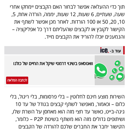
40
תוך כדי ההעלאה אפשר לבחור האם הקבצים יימחקו אחרי
שעה, שעתיים, 6 שעות, 12 שעות, יממה, הורדה אחת, 5,
10, 20, 50 או 100 הורדות. לאחר מכן אפשר לשתף את
שיתופי
הקישור לקובץ או לקבצים שהעליתם דרך כל אפליקציה –
והנמענים יוכלו להוריד את הקבצים מייד.
פעולה
עוד ב-
וואטסאפ בשינוי דרמטי שיקל את החיים של כולנו
דרושים
ניוזלטרים
לכתבה המלאה
השירות מוצע חינם לחלוטין – בלי פרסומות, בלי ריגול, בלי
מייל
כלום – וכאמור, מאפשר לשתף קבצים בגודל של עד 10
אדום
גיגה-בייט, כאשר עד חצי מזה הוא מאחסן על השרת שלו,
ושיתופים גדולים מזה הוא משתף בשיטת P2P – כלומר,
הקישור יחבר את החברים שלכם להורדה של הקבצים