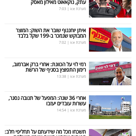
עתק, נוקאאוט מאילון מאסק
מערכת ice
|
7:03
איתן יוחננוף שובר את השוק: המוצר
המבוקש שנמכר ב-199 שקל בלבד
מערכת ice
|
7:02
רמי לוי על הכוונת: אחרי ברק אברמוב,
רימון התפוצץ בסניף של הרשת
מערכת ice
|
13:38
אחרי 36 שנה: המפעל של תנובה נסגר,
עשרות עובדים יעזבו
מערכת ice
|
14:54
תשכחו מכל מה שידעתם על תחליפי חלב: