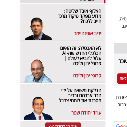
האלוף איבד שליטה:
מדוע מפקד פיקוד מרכז
סיה,
חייב ללכת?
ם,
יריב אופנהיימר
לא האבטלה: זה האיום
הכלכלי החדש שה-AI
עלול להביא לעולם |
שכר
פרופ' ירון זליכה
פרופ' ירון זליכה
לאה
הדלקת משואה על ידי
הרב אברהם זרביב
ית כ-40 נתיבי טיסה, במסגרת
מסכנת את לוחמי צה"ל
הם כשליש מכוח
עו"ד יהודה שפר
עוד בנבחרת >>