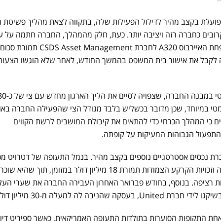
ברת התעופה Spirit Airlines פועלת בקצב מהיר לדילול הפעילות שלה, בתקווה לצאת מהליך פשיטת
חודשים הקרובים כחברה רזה ויציבה יותר. כעת, חלק מהמהלך, החברה חתמה על 
למכירת צי של 20 מטוסים ממשפחת האיירבוס A320 לחברת Asset Management
 צפויה לקבל את אישור בית המשפט בהמשך החודש, לאחר שלא הוגשו הצעות
הצמצום הנוכחי מסמן שינוי דרמטי במבנה החברה, שצפויה לסיים את הליך 
מטי במיוחד, שכן מדובר בכשליש בלבד מגודל הצי שהפעילה החברה באו
 כי המהלך הכרחי כדי להתאים את קיבולת המושבים לרשת הקווים
התפעול הגבוהות המעיקות על קופתה.
כרת נכסים אסטרטגיים נוספים בקצב מהיר. בנמל התעופה של דטרויט מ
החברה את האנגר התחזוקה שלה וזכויות הקרקע הצמודות תמורת 18 מיליון דולר במזומן, תוך שהיא ש
 רציפה. בנוסף, בחודש פברואר האחרון העבירה החברה את שערי העלי
שהניבה לה למעלה מ-30 מיליון דולר.
חת התקופות הסוערות בתולדות התעופה האמריקאית, כאשר ספיריט דיו