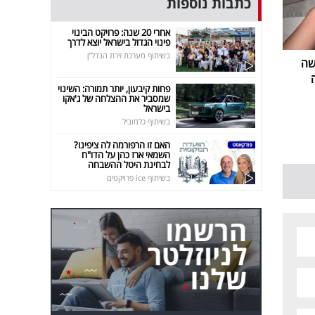
כתבות נוספות
אחרי 20 שנה: פרויקט הבינוי
פינוי הגדול בישראל יוצא לדרך
בשיתוף מערכת זירת הנדל"ן
שה
פחות קיבעון, יותר תמורה: השינוי
שמסביר את ההצלחה של ג'אקו
בישראל
בשיתוף כלמוביל
האם זו הרפורמה לה ציפינו?
השמאי ארז כהן על הדו"ח
לבחינת היטל ההשבחה
בשיתוף ice פרויקטים