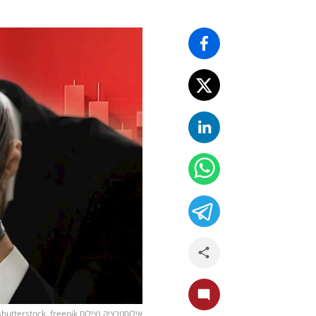
אילוסטרציה (צילום shutterstock, freepik)