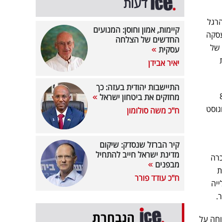
דעות
 הרגל
קיימות, אמון וחוסן: המנועים
עסקה
החדשים של הצלחה
CSDS  תמורת סכום של
עסקית
יאיר אבידן
התיישבות יהודית בעזה: כך
הארגון מחדש עם צי של כ-80
מחזקים את ביטחון ישראל
גוסט
ח"כ משה סולומון
קיר הברזל שנסדק: שיקום
מדינת ישראל חייב להתחיל
כרה
מבפנים
וכרת
ח"כ עודד פורר
יה
הנבחרת
וחה על