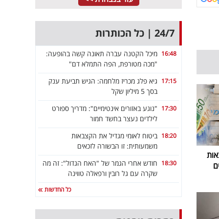
24/7 | כל הכותרות
מיכל הקטנה עברה תאונה קשה בהופעה:
16:48
"מכה מטורפת, הפה התמלא דם"
גיא פלג מכריז מלחמה: הגיש תביעת ענק
17:15
בסך 5 מיליון שקל
"נוגע באזורים אינטימיים": מדריך ספורט
17:30
לילדים נעצר בחשד חמור
ביטוח לאומי מגדיל את הקצבאות
18:20
משמעותית: זו הבשורה לזכאים
אות
חודש אחרי הגמר של "האח הגדול": זה מה
18:30
ם
שקרה עם גל רובין ורפאלה טווינה
כל החדשות