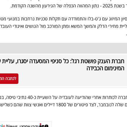
ן המיזוג עם ג'ט-בלו והתמודדה עם תקלות טכניות נרחבות במנועי מטו
ית מחירי הדלק והמשך המשא ומתן המורכב מול הנושים ואיגודי העובדי
חברת הענק פושטת רגל: כל סניפי המסעדה יסגרו, עליית 
המינימום הכבידה
לכתבה המ
כבר בספטמבר האחרון עלתה החברה לכותרות אחרי שהודיעה לעובדיה על השעי
סיום קיצוץ של 25% מלוח הזמנים שלה לנובמבר, לצד פיטורים של 1800 דיילים ואנשי צוות ש
עקבו אחרינו