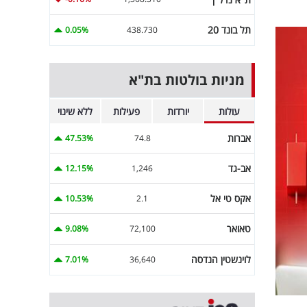
תל בונד 20
0.05%
438.730
מניות בולטות בת"א
עולות
יורדות
פעילות
ללא שינוי
אברות
47.53%
74.8
אב-גד
12.15%
1,246
אקס טי אל
10.53%
2.1
טאואר
9.08%
72,100
לוינשטין הנדסה
7.01%
36,640