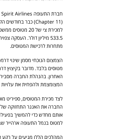
ח
(Chapter 11) כבר ב
533.5 מיליון דולר. העסקה
מתחרות לרכישת המטוסים.
מטוסים בלבד. מדובר בקיצוץ דר
האחרון. בהנהלת החברה מסבירים
המצומצמת ולהפחית את עלויות 
לצד מכירת המטוסים, ספיריט מו
אותם מחדש כדי להמשיך בפעילות
למטוס בנמל התעופה או'הייר שבשיקגו לידי חברת United, בעסקה 
המהלכים הללו מגיעים על רקע א