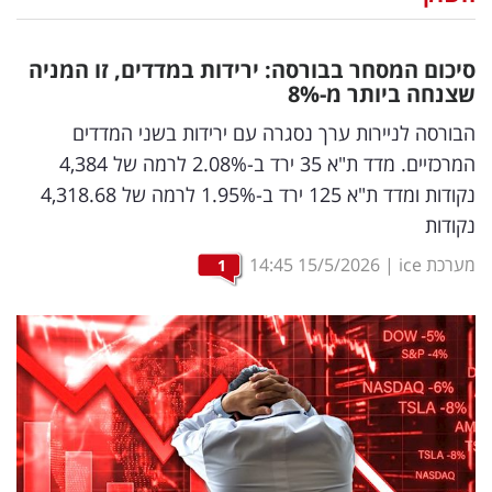
נדל"ן
סיכום המסחר בבורסה: ירידות במדדים, זו המניה
דיגיטל
שצנחה ביותר מ-8
%
וטק
הבורסה לניירות ערך נסגרה עם ירידות בשני המדדים
המרכזיים. מדד ת"א 35 ירד ב-2.08% לרמה של 4,384
שיווק
נקודות ומדד ת"א 125 ירד ב-1.95% לרמה של 4,318.68
ופרסום
נקודות
משפט
מערכת ice
|
15/5/2026
14:45
1
מדדים
ומחקרים
דעות
רכילות
עסקית