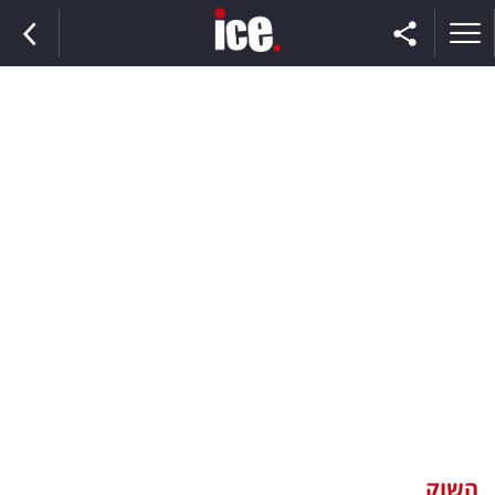
ראשי
הנבחרת
השוק
תקשורת
ומדיה
כסף
וצרכנות
השוק