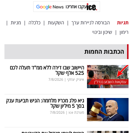
עקבו אחרינו
תגיות
הבורסה לניירות ערך
|
השקעות
|
כלכלה
|
מניות
|
רימון
|
שיכון ובינוי
הכתבות החמות
היישוב שבו דירה ללא ממ"ד תעלה לכם
525 אלף שקל
איציק יצחקי
|
7/8/2026
עסקאות השבוע בנדל"ן
גיא פלג מכריז מלחמה: הגיש תביעת ענק
בסך 5 מיליון שקל
מערכת ice
|
7/8/2026