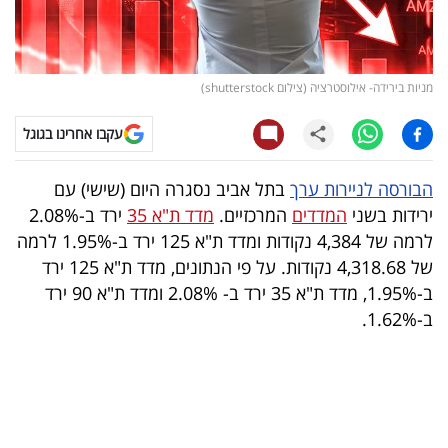
קריפטו
ויראלי
מניות בירידה- אילוסטרציה (צילום shutterstock)
טלוויזיה
עקבו אחרינו בגוגל
עסקי
הבורסה לניירות ערך
בתל אביב נסגרה היום (שישי) עם
ספורט
ירידות בשני
המדדים
המרכזיים.
מדד ת"א 35
ירד ב-2.08%
לרמה של 4,384 נקודות ומדד ת"א 125 ירד ב-1.95% לרמה
קריירה
של 4,318.68 נקודות. על פי הנתונים, מדד ת"א 125 ירד
ולימודים
ב-1.95%, מדד ת"א 35 ירד ב- 2.08% ומדד ת"א 90 ירד
ב-1.62%.
מינויים
רייטינג
רכב