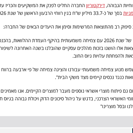
וחיות הגבוהה,
דירקטוריון
החברה החליט לפנק את המשקיעים והכריז על
ניות
בסך של כ-33.7 מיליון ש"ח בגין רווחי הרבעון הראשון של שנת 2026.
ביע סיפוק רב מהתוצאות המרשימות וסימן את היעדים הבאים של החברה:
"אנו מסכמים את הרבעון הראשון של שנת 2026 עם צמיחה משמעותית בהיקף העמדת ההלוואות, בהכ
וצאות אלו הושגו בזכות מהלכים עסקיים שהובלנו בשנה האחרונה לשיפור
אות ולהפחתת עלויות גיוס החוב.
 מנוע צמיחה משמעותי עבורנו והציגה צמיחה של פי ארבעה ברווח ה
ואות כנגד נכסים קיימים מצד משקי הבית".
ום גם פיתוח מוצרי אשראי נוספים מעבר למוצרים הקיימים. אנו מאמינים כ
ומי האשראי הצרכני, בדגש על ניהול סיכונים הדוק ויכולת גבוהה בגיוס חו
ו ובסל מוצרינו"