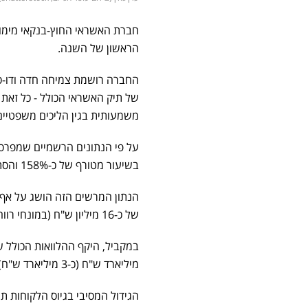
הראשון של השנה.
החברה רושמת צמיחה חדה ודו-ספ
של תיק האשראי הכולל - כל זאת
משמעותית בגין הליכים משפטיים
בשיעור מטורף של כ-158% והסתכם בכ-53 מיליון ש"ח, זאת לעומת התקופה המקבילה אשתקד.
הנתון המרשים הזה הושג על אף
של כ-16 מיליון ש"ח (במונחי רווח נקי) בגין הפרשה לתביעות ייצוגיות המנוהלות נגדה.
מיליארד ש"ח (כ-3 מיליארד ש"ח).
הגידול המסיבי בגיוס הלקוחות ת