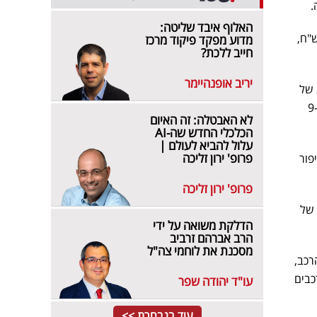
האלוף איבד שליטה:
ום עתק של כ-19.2 מיליארד ש"ח,
מדוע מפקד פיקוד מרכז
חייב ללכת?
יריב אופנהיימר
 של
מימון ישיר רשמה זינוק מטאורי של פי ארבעה ברווח הנקי שלה, אשר הסתכם בכ-36 מיליון ש"ח, לעומת כ-9
לא האבטלה: זה האיום
הכלכלי החדש שה-AI
עלול להביא לעולם |
פרופ' ירון זליכה
פור
פרופ' ירון זליכה
ר וגידול של
הדלקת משואה על ידי
הרב אברהם זרביב
מסכנת את לוחמי צה"ל
אות הרכב,
כבים
עו"ד יהודה שפר
עוד בנבחרת >>