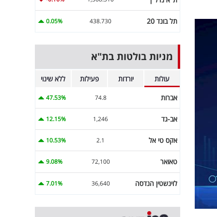
תל בונד 20
0.05%
438.730
מניות בולטות בת"א
עולות
יורדות
פעילות
ללא שינוי
אברות
47.53%
74.8
אב-גד
12.15%
1,246
אקס טי אל
10.53%
2.1
טאואר
9.08%
72,100
לוינשטין הנדסה
7.01%
36,640