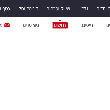
ומדיה
נדל"ן
שיווק ופרסום
דיגיטל וטק
כסף ו
ם
רייטינג
דרושים
ניוזלטרים
מי