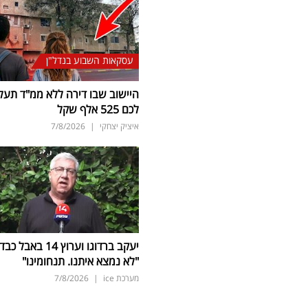
עסקאות השבוע בנדל"ן
היישוב שבו דירה ללא ממ"ד תעל
לכם 525 אלף שקל
איציק יצחקי
|
7/8/2026
יעקב ברדוגו וערוץ 14 באבל כב
"לא נמצא איתנו. תנחומינו"
מערכת ice
|
7/8/2026