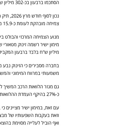
הסתכמו ברבעון בכ-302 מיליון ש"ח – עלייה חדה של כ-41% בהשוואה לרבעון הראשון של השנה שעברה.
צמיחה מובהקת לעומת כ-15.9 מיליארד ש"ח בתקופה המקבילה.
מנוע הצמיחה המרכזי והבולט בי
מיליון ש"ח בלבד ברבעון המקבי
בחברה מסבירים כי הזינוק נבע מ
משמעותי במרווח המימוני והמשך
כ-27% בהיקף העמדת ההלוואות החדשות לעומת הרבעון המקביל אשתקד.
וזאת בעקבות השפעותיו של מבצ
ואף הוביל לעלייה מסוימת בהוצאו