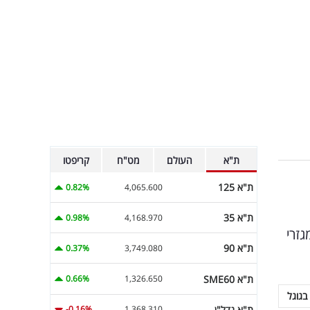
ת"א
העולם
מט"ח
קריפטו
ת"א 125
0.82%
4,065.600
ת"א 35
0.98%
4,168.970
מטי בכל מגזרי
ת"א 90
0.37%
3,749.080
ת"א SME60
0.66%
1,326.650
בגוגל
ת"א נדל"ן
-0.16%
1,368.310