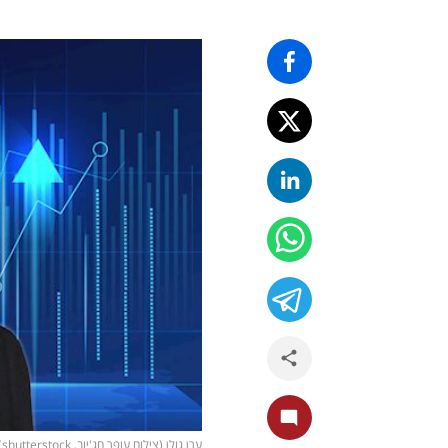
ערן גולן (צילום עופר חג'יוב, shutterstock)