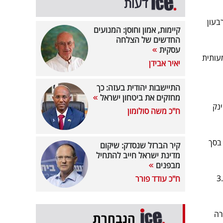
דעות
יים לרבעון
קיימות, אמון וחוסן: המנועים
החדשים של הצלחה
עסקית
עותית
יאיר אבידן
התיישבות יהודית בעזה: כך
מחזקים את ביטחון ישראל
סמת החברה, הרווח הנקי של מימון ישיר ברבעון הראשון של שנת 2026 זינק
ח"כ משה סולומון
בסך
קיר הברזל שנסדק: שיקום
מדינת ישראל חייב להתחיל
מבפנים
קוחות החברה ברבעון צמח בשיעור של כ-31% והסתכם בכ-3.1
ח"כ עודד פורר
רה
הנבחרת