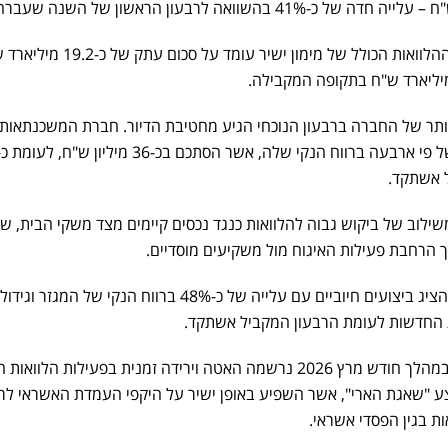
נכון לסוף חודש מרץ 2026, תיק ההלוואות הכולל של מימון ישיר עומד על סכ
ותר של החברה ברבעון הנוכחי הגיע מחטיבת הדיור. חברת המשכנתאות
ל אשתקד.
שילוב של ביקוש גבוה להלוואות כנגד נכסים קיימים מצד משקי הבית, שי
 הרחבת פעילות האיגוח מול משקיעים מוסדיים.
גם מגזר הלוואות הרכב המשיך להציג ביצועים חיוביים עם עלייה של כ-48% ברווח הנקי של המגז
עם זאת, במימון ישיר מציינים כי במהלך חודש מרץ 2026 נרשמה האטה וירידה זמנית בפעילות הלוו
ע "שאגת הארי", אשר השפיע באופן ישיר על היקפי העמדת האשראי לר
ת בגין הפסדי אשראי.