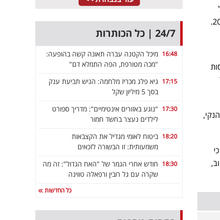
24/7 | כל הכותרות
מיכל הקטנה עברה תאונה קשה בהופעה:
16:48
"מכה מטורפת, הפה התמלא דם"
נסות
גיא פלג מכריז מלחמה: הגיש תביעת ענק
17:15
בסך 5 מיליון שקל
"נוגע באזורים אינטימיים": מדריך ספורט
17:30
נקי,
לילדים נעצר בחשד חמור
ביטוח לאומי מגדיל את הקצבאות
18:20
משמעותית: זו הבשורה לזכאים
י
ב,
חודש אחרי הגמר של "האח הגדול": זה מה
18:30
שקרה עם גל רובין ורפאלה טווינה
כל החדשות