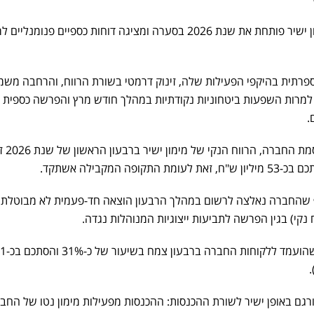
חברת האשראי החוץ-בנקאי מימון ישיר פותחת את שנת 2026 בסערה ומציגה דוחות כספיים פנומנל
רתית בהיקפי הפעילות שלה, זינוק דרמטי בשורת הרווח, והרחבה משמ
 למרות השפעות ביטחוניות נקודתיות במהלך חודש מרץ והפרשה כספית
.
על פי הנתונים הרשמיים שמפר
 שהחברה נאלצה לרשום במהלך הרבעון הוצאה חד-פעמית לא מבוטלת 
במקביל, היקף ההלוואות הכולל שהועמד לל
ורגם באופן ישיר לשורת ההכנסות: ההכנסות מפעילות מימון נטו של החב