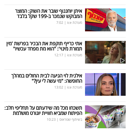
איתן יוחננוף שובר את השוק: המוצר
המבוקש שנמכר ב-199 שקל בלבד
מערכת ice
|
7:02
אתי כרייף תוקפת את הבכיר בפרשת 'מין
תמורת מינוי': "הוא מת מפחד עכשיו"
מערכת ice
|
12:17
אילנית לוי הגיעה לבית החולים במהלך
החופשה: "מי עשה לי עין?"
מערכת ice
|
13:02
תשכחו מכל מה שידעתם על תחליפי חלב:
הפיתוח שמביא חוויית יוגורט מושלמת
בשיתוף שטראוס
|
10:23