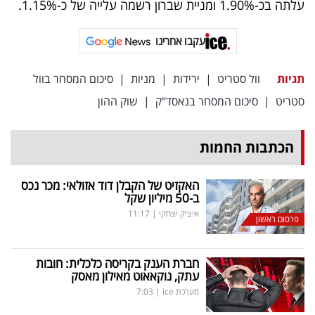
עלתה בכ-1.90% ומניית שברון רשמה עלייה של כ-1.15%.
עקבו אחרינו
תגיות
וול סטריט
|
ירידות
|
מניות
|
סיכום המסחר בוול
סטריט
|
סיכום המסחר בנאסד"ק
|
שוק ההון
הכתבות החמות
האקזיט של הקבלן דוד אזולאי: מכר נכס
ב-50 מיליון שקל
איציק יצחקי
|
11:17
פרסום ראשון
חברת הענק בקריסה כלכלית: חובות
עתק, נוקאאוט מאילון מאסק
מערכת ice
|
7:03