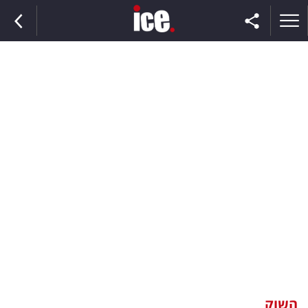
ראשי
הנבחרת
השוק
תקשורת
ומדיה
כסף
וצרכנות
השוק