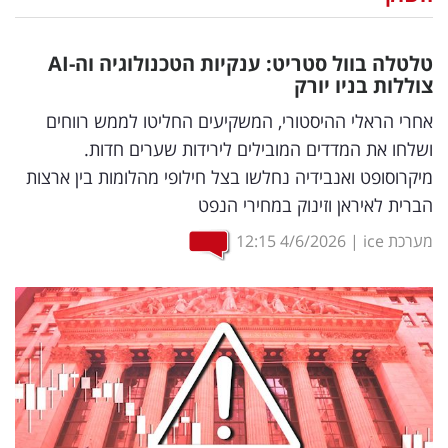
נדל"ן
טלטלה בוול סטריט: ענקיות הטכנולוגיה וה-
AI
דיגיטל
צוללות בניו יורק
וטק
אחרי הראלי ההיסטורי, המשקיעים החליטו לממש רווחים
ושלחו את המדדים המובילים לירידות שערים חדות.
שיווק
מיקרוסופט ואנבידיה נחלשו בצל חילופי מהלומות בין ארצות
ופרסום
הברית לאיראן וזינוק במחירי הנפט
משפט
מערכת ice
|
4/6/2026
12:15
מדדים
ומחקרים
דעות
רכילות
עסקית