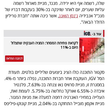
פרסמו
שלה, רשמה אף היא ירידה. מנגד, מניית מארוול רשמה
עליות שערים, יום לאחר שזינקה בכ-30% בעקבות דבריו של
באייס
מנכ"ל אנבידיה
ג'נסן הואנג
, אשר כינה אותה "חברת טריליון
עקבו
הדולר הבאה".
אחרינו:
עוד ב-
לקראת פתיחת המסחר: המניה הענקית שתצלול
היום ב-11%
לכתבה המלאה
סקטור התוכנה כולו הציג ביצועים שליליים בולטים. תעודת
הסל IGV, העוקבת אחר חברות התוכנה, נפלה ביותר מ-4%.
במסגרת זו, מניית סרוויס נאו צנחה בכ-7.63%, פלנטיר
איבדה כ-6.55% ואורקל נחלשה בכ-5.75%. לעומת זאת,
העלייה במחירי האנרגיה דחפה למעלה את מניות המגזר.
מניית אקסון מובייל התחזקה בכ-2.04%, מניית קונוקו-פיליפס