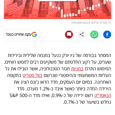
קריפטו
ויראלי
וול סטריט (צילום shutterstock)
טלוויזיה
עקבו אחרינו בגוגל
עסקי
ספורט
המסחר בבורסה של ניו יורק ננעל במגמה שלילית ובירידות
שערים, על רקע החלטתם של משקיעים רבים לממש רווחים.
קריירה
המימוש התרכז
במניות
מגזר הטכנולוגיה, אשר הובילו את גל
ולימודים
העליות המשמעותי וההיסטורי שנרשם
בוול סטריט
בתקופה
האחרונה. בסיום יום העסקים, מדד הדאו ג'ונס הציג את
מינויים
הירידה החדה ביותר כאשר איבד כ-1.2% מערכו. מדד
הנאסד"ק
רשם ירידה של כ-0.9%, ואילו מדד ה-S&P 500
רייטינג
נחלש בשיעור של כ-0.7%.
רכב