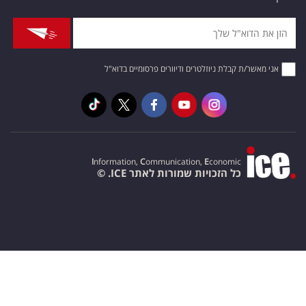
אני מאשר/ת קבלת ניוזלטרים ודיוורים פרסומיים בדוא"ל
I
nformation,
C
ommunication,
E
conomic
כל הזכויות שמורות לאתר ICE. ©