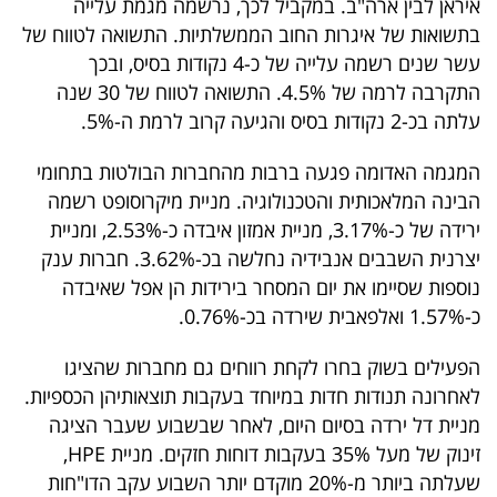
איראן לבין ארה"ב. במקביל לכך, נרשמה מגמת עלייה
40
בתשואות של איגרות החוב הממשלתיות. התשואה לטווח של
עשר שנים רשמה עלייה של כ-4 נקודות בסיס, ובכך
התקרבה לרמה של 4.5%. התשואה לטווח של 30 שנה
שיתופי
עלתה בכ-2 נקודות בסיס והגיעה קרוב לרמת ה-5%.
פעולה
המגמה האדומה פגעה ברבות מהחברות הבולטות בתחומי
הבינה המלאכותית והטכנולוגיה. מניית מיקרוסופט רשמה
ירידה של כ-3.17%, מניית אמזון איבדה כ-2.53%, ומניית
דרושים
יצרנית השבבים אנבידיה נחלשה בכ-3.62%. חברות ענק
נוספות שסיימו את יום המסחר בירידות הן אפל שאיבדה
ניוזלטרים
כ-1.57% ואלפאבית שירדה בכ-0.76%.
הפעילים בשוק בחרו לקחת רווחים גם מחברות שהציגו
מייל
לאחרונה תנודות חדות במיוחד בעקבות תוצאותיהן הכספיות.
אדום
מניית דל ירדה בסיום היום, לאחר שבשבוע שעבר הציגה
זינוק של מעל 35% בעקבות דוחות חזקים. מניית HPE,
שעלתה ביותר מ-20% מוקדם יותר השבוע עקב הדו"חות