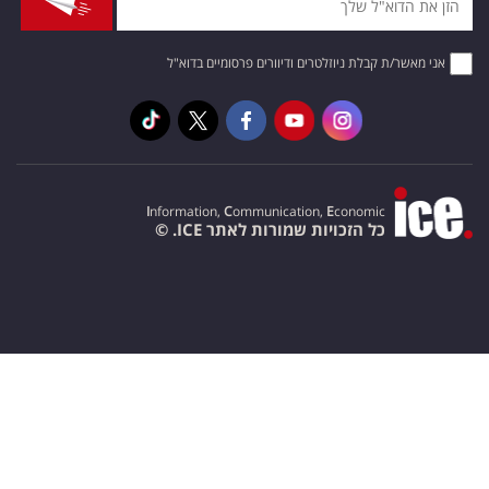
אני מאשר/ת קבלת ניוזלטרים ודיוורים פרסומיים בדוא"ל
I
nformation,
C
ommunication,
E
conomic
כל הזכויות שמורות לאתר ICE. ©