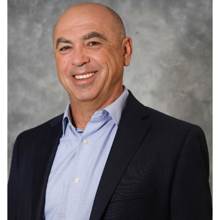
40
שיתופי
פעולה
דרושים
ניוזלטרים
מייל
אדום