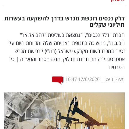
נדל"ן
דלק נכסים רוכשת מגרש בדרך להשקעה בעשרות
דיגיטל
מיליוני שקלים
וטק
חברת "דלק נכסים", הנמצאת בשליטת "להב אל.אר"
ו"ב.ג.מ", ממשיכה בתנופת הצמיחה שלה ומדווחת היום על
שיווק
זכייה במכרז רשות מקרקעי ישראל (רמ"י) לרכישת מגרש
ופרסום
אסטרטגי להקמת תחנת תדלוק ומרכז מסחר והסעדה | כל
הפרטים
משפט
מערכת ice
|
17/6/2026
10:47
מדדים
ומחקרים
דעות
רכילות
עסקית