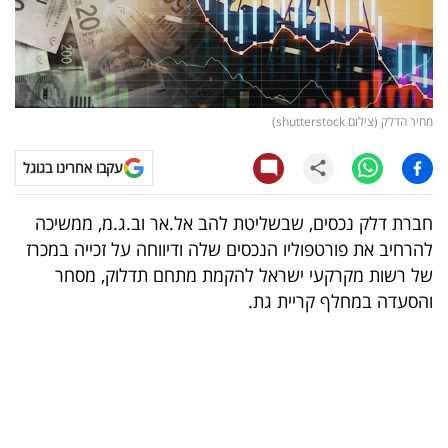
קריפטו
ויראלי
מחיר הדלק (צילום shutterstock)
טלוויזיה
עקבו אחרינו בגוגל
עסקי
ספורט
חברת דלק נכסים, שבשליטת להב אל.אר וב.ג.מ, ממשיכה
להרחיב את פורטפוליו הנכסים שלה ודיווחה על זכייה במכרז
קריירה
של רשות מקרקעי ישראל להקמת מתחם תדלוק, מסחר
ולימודים
והסעדה במחלף קריית גת.
מינויים
רייטינג
רכב