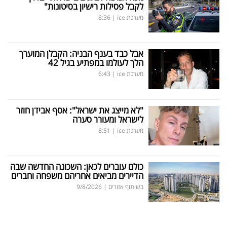
לקבל פסילות רישיון בסיטונות"
מערכת ice
|
8:36
אבל כבד בענף הבניה: הקבלן המוערך
הלך לעולמו במפתיע בגיל 42
מערכת ice
|
6:43
"לא מייצג את ישראל": אסף אבידן חוזר
לישראל ומעורר סערה
מערכת ice
|
8:51
כולם עוברים לכאן: השכונה החדשה שבה
הדיירים מביאים אחריהם משפחה וחברים
בשיתוף אזורים
|
9/8/2026