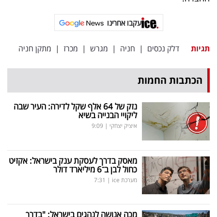
עקבו אחרינו
תגיות
דלק נכסים
|
חניה
|
מגרש
|
מכרז
|
מתקן חניה
הכתבות החמות
נזק של 64 אלף שקל לדירה: העיר שבה
ליקויי הבנייה בשיא
איציק יצחקי
|
9:09
מאסק בדרך לעסקת ענק בישראל: אקזיט
כחול לבן ב־6 מיליארד דולר
מערכת ice
|
7:31
מכה אנושה לנהגים בישראל: "בדרך