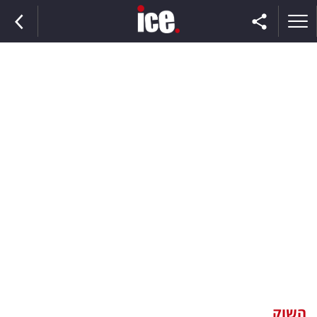
ראשי
הנבחרת
השוק
תקשורת
ומדיה
כסף
וצרכנות
השוק