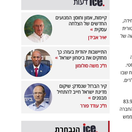
דעות
קיימות, אמון וחוסן: המנועים
 ונסגרה במחיר של 71.29 דולר ליחידה,
החדשים של הצלחה
רגולטורית
עסקית
שה של
יאיר אבידן
התיישבות יהודית בעזה: כך
מחזקים את ביטחון ישראל
רסטי.
ח"כ משה סולומון
רה את רף המפתח שבו
רים.
קיר הברזל שנסדק: שיקום
מדינת ישראל חייב להתחיל
מבפנים
אוקסידנטל בהיקף של 10 מיליארד דולר, ויש לה צווים לרכוש עוד 83.9
ח"כ עודד פורר
מעסקת החברה
ט 27% אם ברקשייר תממש
הנבחרת