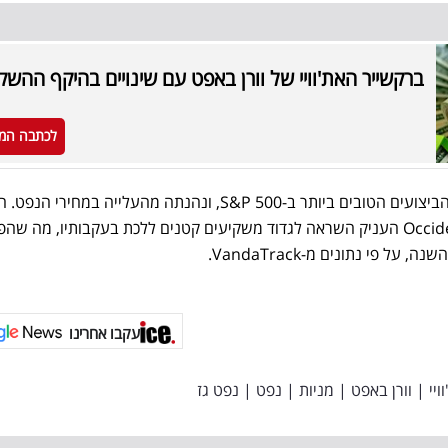
ברקשייר האת'וויי של וורן באפט עם שינויים בהיקף ההש
לכתבה המ
אוקסידנטל הייתה המניה בעלת הביצועים הטובים ביותר ב-S&P 500, ונהנתה מהעלייה במחיר
ההולך וגובר של באפט על Occidental העניק השראה לגדוד משקיעים קטנים ללכת בעקבותיו, מה שה
 פי נתונים מ-VandaTrack.
עקבו אחרינו
יי
|
וורן באפט
|
מניות
|
נפט
|
נפט גז