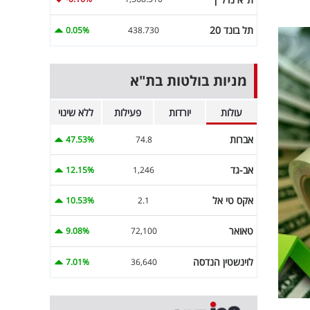
תל בונד 20
0.05%
438.730
מניות בולטות בת"א
עולות
יורדות
פעילות
ללא שינוי
אברות
47.53%
74.8
אב-גד
12.15%
1,246
אקס טי אל
10.53%
2.1
טאואר
9.08%
72,100
לוינשטין הנדסה
7.01%
36,640