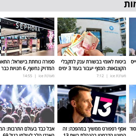
ות
יס
ביטוח לאומי בבשורת ענק למקבלי
ספורה נוחתת בישראל: התאר
הקצבאות: הכסף יעבור בעוד 3 ימים
המדויק נחשף, 6 חנויות כבר החודש
מערכת ice
|
7:12
מערכת ice
|
14:55
סוד
אסף רפפורט ממשיך במהפכה: זה
אבל כבד בעולם התרבות: המו
המינוי הדרמטי בהנהלת רשת 13
האגדי הלך לעולמו בגיל 69