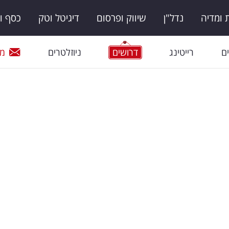
ומדיה
נדל"ן
שיווק ופרסום
דיגיטל וטק
כסף ו
ם
רייטינג
דרושים
ניוזלטרים
מי