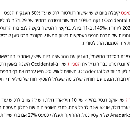
באפט
קיבלה ביום שישי אישור רגולטורי לרכוש עד 50% מענקית הנפט
Occidental Petroleum. מניית Occidental זינקה ב-10% בחדשות
מה שדחף את העליות שלהן ב-2022 ליותר מ-145%. ב-11 ביולי, ברקשייר הגישה בקשה לנציבות ה
המניות של חברת הנפט בעסקאות בשוק המשני. הקונגלומרט טען שרכי
חטיבת הסדרת החשמל, העניק את ההרשאה ביום שישי, ואמר כי ההרשאה
הקונגלומרט כבר הגדיל את
המניות
שלו ב-Occidental השנה באופן ד
ברקשייר מחזיקה כיום ב-188.5 מיליון מניות של Occidental, השווים ל-20.2%. היא עב
י חברת הנפט עם רווחיה שלה, מה שעלול להוסיף רווח של מיליארדי דול
רה
של 
מיליון מניות רגילות תמורת 5 מיליארד דולר, או 59.62 דולר כל אחת. כתבי האופציה הושגו כחלק 
ב-2019 שסייעה במימון רכישת Anadarko של אוקסידנטל. ההחזקה תעלה לכמע