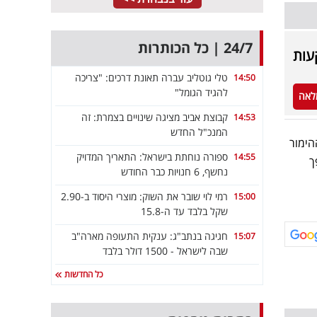
24/7 | כל הכותרות
קעות
טלי גוטליב עברה תאונת דרכים: "צריכה
14:50
להגיד הגומל"
לאה
קבוצת אביב מציגה שינויים בצמרת: זה
14:53
המנכ"ל החדש
י הנפט. ההימור
ספורה נוחתת בישראל: התאריך המדויק
14:55
פך
נחשף, 6 חנויות כבר החודש
רמי לוי שובר את השוק: מוצרי היסוד ב-2.90
15:00
שקל בלבד עד ה-15.8
חגיגה בנתב"ג: ענקית התעופה מארה"ב
15:07
שבה לישראל - 1500 דולר בלבד
כל החדשות