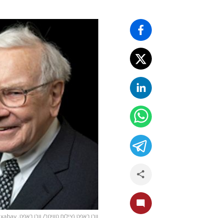
וורן באפט (צילום טוויטר/ וורן באפט, pixabay)