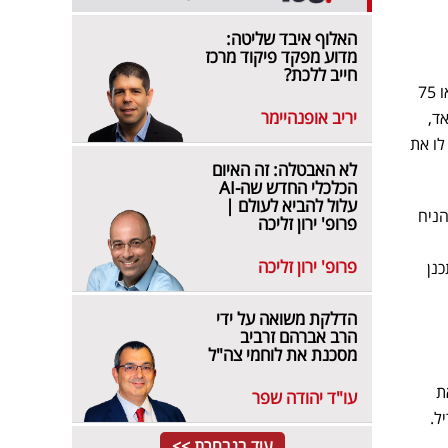
האלוף איבד שליטה:
מדוע מפקד פיקוד מרכז
חייב ללכת?
שהגדיל את חלקו במחירים נמוכים. "סביר להניח שהוא ימשיך לקנות כמה שהוא יכול להגיע מתחת ל-70 או 75
יריב אופנהיימר
ל סמאד,
תן לו את
לא האבטלה: זה האיום
הכלכלי החדש שה-AI
עלול להביא לעולם |
הניח
פרופ' ירון זליכה
פרופ' ירון זליכה
מתכנן
הדלקת משואה על ידי
הרב אברהם זרביב
מסכנת את לוחמי צה"ל
ת
עו"ד יהודה שפר
ל.
עוד בנבחרת >>