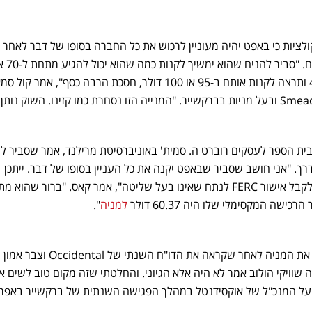
לציות כי באפט יהיה מעוניין לרכוש את כל החברה בסופו של דבר לאחר
דולר. אם אתה בעל 30% או 40% ותרצה לקנות אותם ב-95 או 100 דולר, חסכת הרבה כסף", אמר קו
נשיא Smead Capital Management ובעל מניות בברקשייר. "המנייה הזו נסחרת כמו קזינו. השוק נו
 בבית הספר לעסקים רוברט ה. סמית' באוניברסיטת מרילנד, אמר שסביר ל
ך. "אני חושב שסביר שבאפט יקנה את כל העניין בסופו של דבר. ייתכן
שהמגבלה של 50% נקבעה כדי לקבל אישור FERC לנתח שאינו בעל שליטה", אמר קאס. "ברור שהוא 
ישה המקסימלי שלו היה 60.37 דולר
למניה
".
"האורקל מאומהה" החלה לקנות את המניה לאחר שקראה את הדו"ח השנתי של Occidental וצבר אמון
וויקי הולוב אמר לא היה אלא הגיוני. והחלטתי שזה מקום טוב לשים א
על המנכ"ל של אוקסידנטל במהלך הפגישה השנתית של ברקשייר באפרי