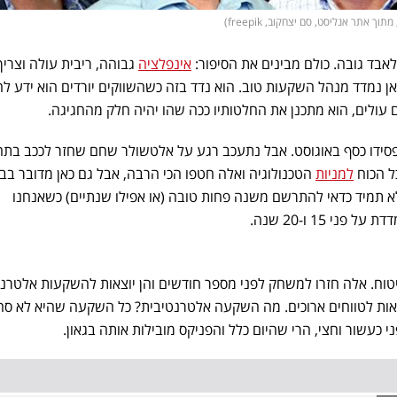
 אתר אנליסט, סם יצחקוב, freepik)
אבד גובה. כולם מבינים את הסיפור:
אינפלציה
גבוהה, ריבית עולה וצריך ב
ן נמדד מנהל השקעות טוב. הוא נדד בזה כשהשווקים יורדים הוא ידע לה
עולים, הוא מתכנן את החלטותיו ככה שהו יהיה חלק מהחגיגה.
 הפסידו כסף באוגוסט. אבל נתעכב רגע על אלטשולר שחם שחזר לככב בת
ל הכוח
למניות
הטכנולוגיה ואלה חטפו הכי הרבה, אבל גם כאן מדובר בב
 תמיד כדאי להתרשם משנה פחות טובה (או אפילו שנתיים) כשאנחנו
 15 ו-20 שנה.
טוח. אלה חזרו למשחק לפני מספר חודשים והן יוצאות להשקעות אלטרנט
אות לטווחים ארוכים. מה השקעה אלטרנטיבית? כל השקעה שהיא לא סח
 כעשור וחצי, הרי שהיום כלל והפניקס מובילות אותה בגאון.