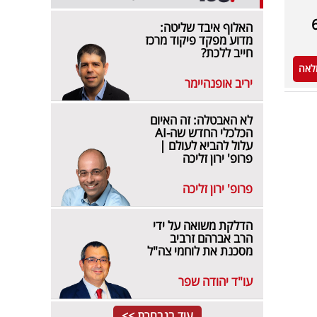
האלוף איבד שליטה:
מדוע מפקד פיקוד מרכז
חייב ללכת?
לאה
יריב אופנהיימר
לא האבטלה: זה האיום
הכלכלי החדש שה-AI
עלול להביא לעולם |
פרופ' ירון זליכה
פרופ' ירון זליכה
הדלקת משואה על ידי
הרב אברהם זרביב
מסכנת את לוחמי צה"ל
עו"ד יהודה שפר
עוד בנבחרת >>