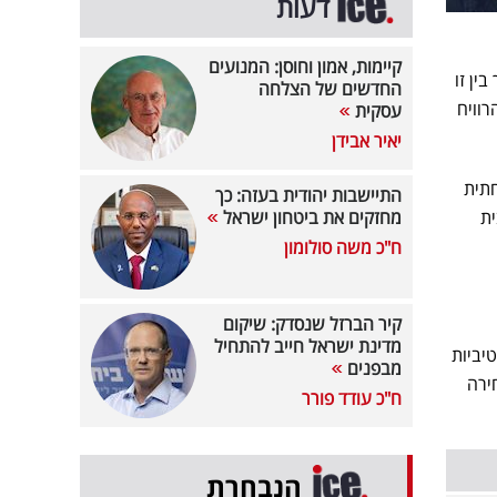
דעות
קיימות, אמון וחוסן: המנועים
ין זו
החדשים של הצלחה
רוויח
עסקית
יאיר אבידן
חתית
התיישבות יהודית בעזה: כך
ית
מחזקים את ביטחון ישראל
ח"כ משה סולומון
קיר הברזל שנסדק: שיקום
מדינת ישראל חייב להתחיל
יביות
מבפנים
ירה
ח"כ עודד פורר
הנבחרת