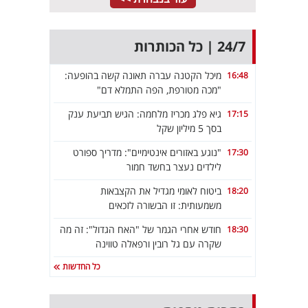
24/7 | כל הכותרות
מיכל הקטנה עברה תאונה קשה בהופעה:
16:48
"מכה מטורפת, הפה התמלא דם"
גיא פלג מכריז מלחמה: הגיש תביעת ענק
17:15
בסך 5 מיליון שקל
"נוגע באזורים אינטימיים": מדריך ספורט
17:30
לילדים נעצר בחשד חמור
ביטוח לאומי מגדיל את הקצבאות
18:20
משמעותית: זו הבשורה לזכאים
חודש אחרי הגמר של "האח הגדול": זה מה
18:30
שקרה עם גל רובין ורפאלה טווינה
כל החדשות