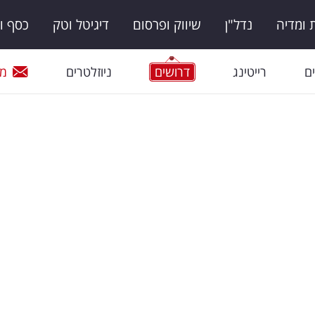
ומדיה
נדל"ן
שיווק ופרסום
דיגיטל וטק
כסף ו
ם
רייטינג
דרושים
ניוזלטרים
מי