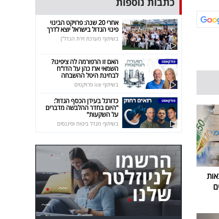
כתבות נוספות
אחרי 20 שנה: פרויקט הבינוי
פינוי הגדול בישראל יוצא לדרך
בשיתוף מערכת זירת הנדל"ן
האם זו הרפורמה לה ציפינו?
השמאי ארז כהן על הדו"ח
לבחינת היטל ההשבחה
בשיתוף ice פרויקטים
כדורגל בעידן הכסף הגדול:
"היום בחדר ההלבשה מדברים
על השקעות"
בשיתוף מגדל ביטוח ופיננסים
אות
ם