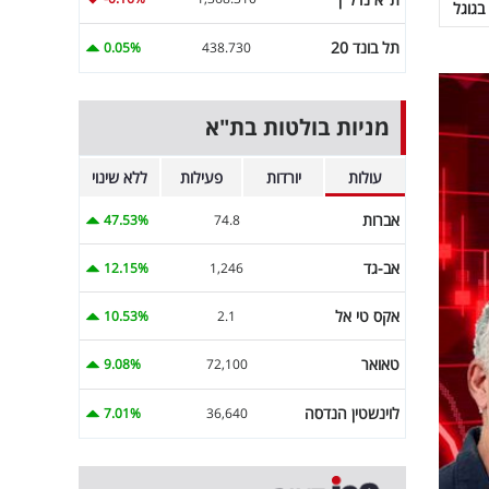
בגוגל
תל בונד 20
0.05%
438.730
מניות בולטות בת"א
עולות
יורדות
פעילות
ללא שינוי
אברות
47.53%
74.8
אב-גד
12.15%
1,246
אקס טי אל
10.53%
2.1
טאואר
9.08%
72,100
לוינשטין הנדסה
7.01%
36,640