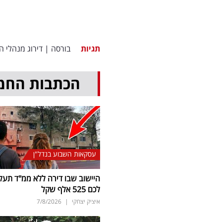
תגיות
בורסה
|
דירוג מנהלי ה
הכתבות החמ
עסקאות השבוע בנדל"ן
היישוב שבו דירה ללא ממ"ד תעל
לכם 525 אלף שקל
איציק יצחקי
|
7/8/2026