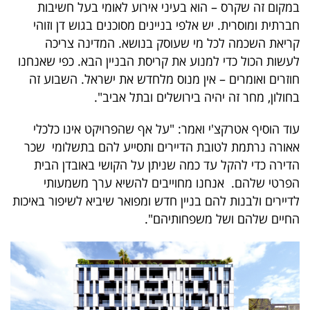
במקום זה שקרס – הוא בעיני אירוע לאומי בעל חשיבות
40
חברתית ומוסרית. יש אלפי בניינים מסוכנים בגוש דן וזוהי
קריאת השכמה לכל מי שעוסק בנושא. המדינה צריכה
לעשות הכול כדי למנוע את קריסת הבניין הבא. כפי שאנחנו
שיתופי
חוזרים ואומרים – אין מנוס מלחדש את ישראל. השבוע זה
פעולה
בחולון, מחר זה יהיה בירושלים ובתל אביב".
עוד הוסיף אטרקצ'י ואמר: "על אף שהפרויקט אינו כלכלי
אאורה נרתמת לטובת הדיירים ותסייע להם בתשלומי שכר
דרושים
הדירה כדי להקל עד כמה שניתן על הקושי באובדן הבית
הפרטי שלהם. אנחנו מחוייבים להשיא ערך משמעותי
ניוזלטרים
לדיירים ולבנות להם בניין חדש ומפואר שיביא לשיפור באיכות
החיים שלהם ושל משפחותיהם".
מייל
אדום