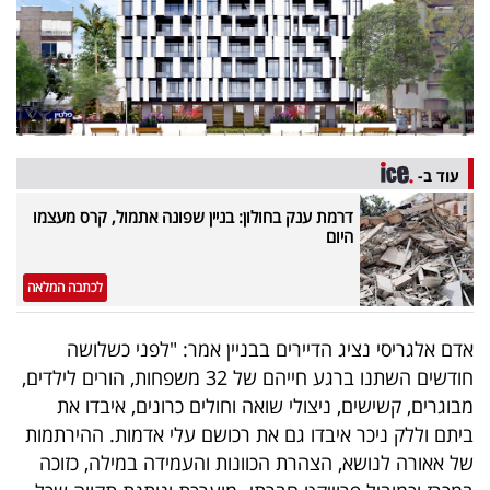
פרסמו
באייס
עקבו
אחרינו:
עוד ב-
דרמת ענק בחולון: בניין שפונה אתמול, קרס מעצמו
היום
לכתבה המלאה
אדם אלגריסי נציג הדיירים בבניין אמר: "לפני כשלושה
חודשים השתנו ברגע חייהם של 32 משפחות, הורים לילדים,
מבוגרים, קשישים, ניצולי שואה וחולים כרונים, איבדו את
ביתם וללק ניכר איבדו גם את רכושם עלי אדמות. ההירתמות
של אאורה לנושא, הצהרת הכוונות והעמידה במילה, כזוכה