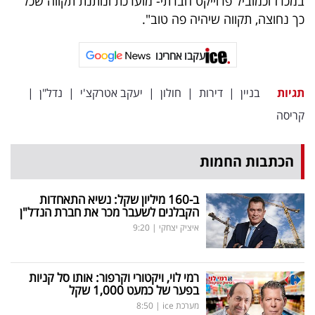
במכרז וכמוביל פרוייקט חברתי- מוערכת ונותנת תקווה שכל
כך נחוצה, תקווה שיהיה פה טוב".
עקבו אחרינו
תגיות
בניין
|
דירות
|
חולון
|
יעקב אטרקצ'י
|
נדל"ן
|
קריסה
הכתבות החמות
ב-160 מיליון שקל: נשיא התאחדות
הקבלנים לשעבר מכר את חברת הנדל"ן
איציק יצחקי
|
9:20
רמי לוי, ויקטורי וקרפור: אותו סל קניות
בפער של כמעט 1,000 שקל
מערכת ice
|
8:50