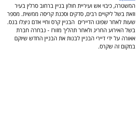
המשטרה, כיבוי אש ועיריית חולון בניין ברחוב סרלין בעיר
קריפטו
וזאת בשל ליקויים רבים, סדקים וסכנת קריסה ממשית. מספר
שעות לאחר שפונו הדיירים הבניין קרס וחיי אדם ניצלו בנס.
ויראלי
בשל האירוע החריג ולאחר תהליך מזורז - נבחרה חברת
אאורה על ידי דיירי הבניין לבנות את הבניין החדש שיוקם
טלוויזיה
במקום זה שקרס.
עסקי
ספורט
קריירה
ולימודים
מינויים
רייטינג
רכב