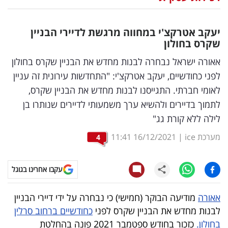
נדל"ן
יעקב אטרקצ'י במחווה מרגשת לדיירי הבניין
דיגיטל
שקרס בחולון
וטק
אאורה ישראל נבחרה לבנות מחדש את הבניין שקרס בחולון
לפני כחודשיים, יעקב אטרקצ'י: "התחדשות עירונית זה עניין
שיווק
לאומי חברתי. התגייסנו לבנות מחדש את הבניין שקרס,
ופרסום
לתמוך בדיירים ולהשיא ערך משמעותי לדיירים שנותרו בן
לילה ללא קורת גג"
משפט
מערכת ice
|
16/12/2021
11:41
4
מדדים
ומחקרים
עקבו אחרינו בגוגל
דעות
אאורה
מודיעה הבוקר (חמישי) כי נבחרה על ידי דיירי הבניין
רכילות
לבנות מחדש את הבניין שקרס לפני
כחודשיים ברחוב סרלין
בחולון.
כזכור בחודש ספטמבר 2021 פונה בהחלטת
עסקית