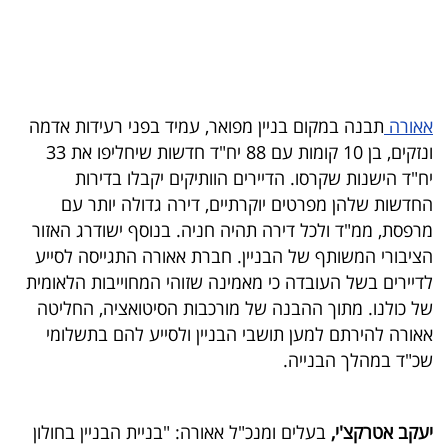
בריאות
תרבות
ופנאי
אאורה
תבנה במקום בניין מפואר, עמיד בפני רעידות אדמה
ונזקים, בן 10 קומות עם 88 יח"ד חדשות שיחליפו את 33
תיירות
יח"ד הישנות שקרסו. הדיירים הוותיקים יקבלו בדירות
TOP-
החדשות שלהן מפרטים יוקרתיים, דירה גדולה יותר עם
מרפסת, ממ"ד ולכל דירה תהיה חניה. בנוסף ישודרג האזור
5
הציבורי המשותף של הבניין. חברת אאורה התגייסה לסייע
המילון
לדיירים בשל העובדה כי מאמינה שזוהי המחוייבות הלאומית
של כולנו. מתוך ההבנה של מורכבות הסיטואציה, החליטה
הכלכלי
אאורה להירתם למען תושבי הבניין ולסייע להם בתשלומי
פודקאסט
שכ"ד במהלך הבנייה.
40
יעקב אטרקצ'י,
בעלים ומנכ"ל אאורה: "בניית הבניין בחולון
UNDER