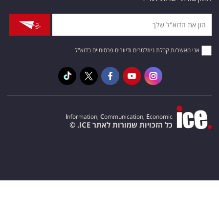
אני מאשר/ת קבלת ניוזלטרים ודיוורים פרסומיים בדוא"ל
I
nformation,
C
ommunication,
E
conomic
כל הזכויות שמורות לאתר ICE. ©