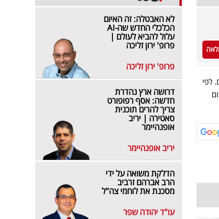
לא האבטלה: זה האיום
הכלכלי החדש שה-AI
עלול להביא לעולם |
פרופ' ירון זליכה
לאה
פרופ' ירון זליכה
 לפי
דרושה ארץ נהדרת
ום
חדשה: אסף רפופורט
צריך להרים תוכנית
סאטירה | יריב
אופנהיימר
יריב אופנהיימר
הדלקת משואה על ידי
הרב אברהם זרביב
מסכנת את לוחמי צה"ל
עו"ד יהודה שפר