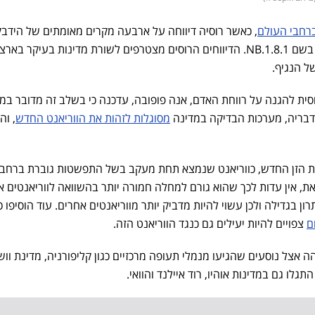
רחבי העולם
, כאשר רוסיה דיווחה על ארבעה מקרים מאומתים של הידבק
בווריאנט חדש של נגיף הקורונה בשם NB.1.8.1. הדיווחים הרוסים מצטרפים לשורת מדינות בעיקר באר
של הנגיף.
ית להגנה על רווחת האדם, אנה פופובה, עדכנה כי בשלב זה מדובר במ
דבריה, מערכות הבדיקה במדינה
מסוגלות לזהות את הווריאנט החדש
, ו
את הזן החדש, כווריאנט שנמצא תחת מעקב בשל התפשטות גוברת ברחבי
, אין עדות לכך שהוא גורם למחלה חמורה יותר בהשוואה לווריאנטים א
רון בגדילה ולכן עשוי להיות מדביק יותר מווריאנטים אחרים. עוד הוסיפו כ
ם
צפויים להיות יעילים גם כנגד הווריאנט הזה.
ות הברית, הזן NB.1.8.1 זוהה אצל נוסעים שהגיעו מנמלי תעופה מרכזיים כגון קליפורניה, מדינת וו
 התגלו גם במדינות אוהיו, רוד איילנד והוואי.