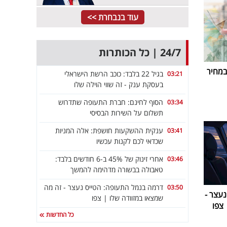
עוד בנבחרת >>
24/7 | כל הכותרות
במחיר
בגיל 22 בלבד: כוכב הרשת הישראלי
03:21
בעסקת ענק - זה שווי הוילה שלו
הסוף לחינם: חברת התעופה שתדרוש
03:34
תשלום על השירות הבסיסי
ענקית ההשקעות חושפת: אלה המניות
03:41
שכדאי לכם לקנות עכשיו
אחרי זינוק של 45% ב-6 חודשים בלבד:
03:46
טאבולה בבשורה מדהימה להמשך
דרמה בנמל התעופה: הטייס נעצר - זה מה
03:50
עצר -
שמצאו במזוודה שלו | צפו
צפו
כל החדשות