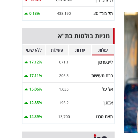
תל בונד 20
0.18%
438.190
מניות בולטות בת"א
עולות
יורדות
פעילות
ללא שינוי
לייבפרסון
17.12%
671.1
ברם תעשיות
17.11%
205.3
אל על
15.06%
1,635
אבוג'ן
12.85%
193.2
תאת טכנו
12.39%
13,700