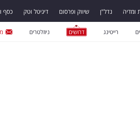
ומדיה
נדל"ן
שיווק ופרסום
דיגיטל וטק
כסף ו
ם
רייטינג
דרושים
ניוזלטרים
מי