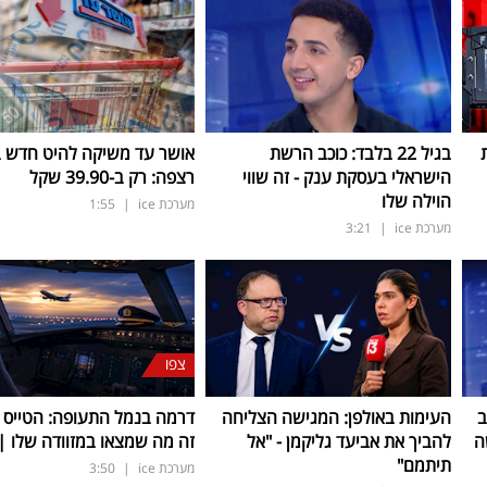
בגיל 22 בלבד: כוכב הרשת
אושר עד משיקה להיט חדש 
הישראלי בעסקת ענק - זה שווי
רצפה: רק ב-39.90 שקל
הוילה שלו
מערכת ice
|
1:55
מערכת ice
|
3:21
צפו
ב
העימות באולפן: המגישה הצליחה
דרמה בנמל התעופה: הטייס נ
ה
להביך את אביעד גליקמן - "אל
זה מה שמצאו במזוודה שלו | 
תיתמם"
מערכת ice
|
3:50