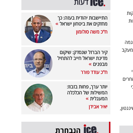
דעות
ות
התיישבות יהודית בעזה: כך
צות
מחזקים את ביטחון ישראל
ח"כ משה סולומון
גמה
המעקב
קיר הברזל שנסדק: שיקום
מדינת ישראל חייב להתחיל
מבפנים
ח"כ עודד פורר
חרים
י
יותר ערך, פחות בזבוז:
המשילות של הכלכלה
המעגלית
יאיר אבידן
שינגטון,
הנבחרת