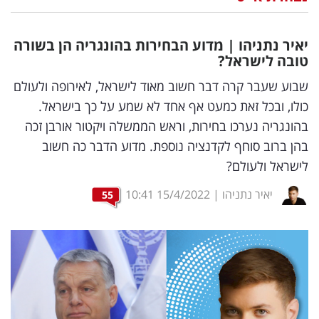
נדל"ן
יאיר נתניהו | מדוע הבחירות בהונגריה הן בשורה
דיגיטל
טובה לישראל?
וטק
שבוע שעבר קרה דבר חשוב מאוד לישראל, לאירופה ולעולם
כולו, ובכל זאת כמעט אף אחד לא שמע על כך בישראל.
שיווק
בהונגריה נערכו בחירות, וראש הממשלה ויקטור אורבן זכה
ופרסום
בהן ברוב סוחף לקדנציה נוספת. מדוע הדבר כה חשוב
לישראל ולעולם?
משפט
יאיר נתניהו
|
15/4/2022
10:41
55
מדדים
ומחקרים
דעות
רכילות
עסקית