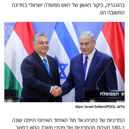
פרסמו
בהונגריה, ביקור ראשון של ראש ממשלה ישראלי במדינה
באייס
החשובה הזו.
עקבו
אחרינו:
צילום: Marc Israel Sellem/POOL
המדיניות של נתניהו אל מול האיחוד האירופי הייתה שונה
ב-180 מעלות מהמדיניות של פקידי משרד החוץ במשך