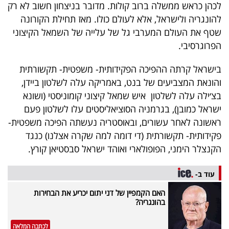
לכהן כראש ממשלה ברוב קולות. מדובר בניצחון חשוב לא רק
להונגריה ולישראל, אלא לעולם כולו. מאז תחילת הקורונה
שטף את העולם המערבי גל של עלייה של השמאל הקיצוני
הפרוגרסיבי.
בישראל קרתה ההפיכה הפקידותית- משפטית- תקשורתית
והונאת המצביעים של בנט, באמריקה עלה לשלטון ביידן,
בצ׳ילה עלה לשלטון איש שמאל קיצוני קומוניסטי (ושונא
ישראל כמובן), בגרמניה הסוציאליסטים עלו לשלטון פעם
ראשונה לאחר עשורים, ובאוסטריה נעשתה הפיכה משפטית-
פקידותית- תקשורתית (די דומה למה שקרה אצלנו) כנגד
הקנצלר הימני, הפופולארי ואוהד ישראל סבסטיאן קורץ.
עוד ב-
האם הקמפיין של דני יתום יכריע את הבחירות
בהונגריה?
לכתבה המלאה