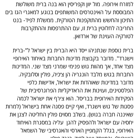
למזרח אירופה. מול יוון וקפריסין הוא בנה ברית משולשת
המבוססת על האינטרסים המשותפים בנוגע למאגרי הגז בים
התיכון והחשש מהתוקפנות הטורקית. ממשלת לפיד- בנט
החריבה לחלוטין ברית זו, עם ההתרפסות וההתקרבות
לטורקיה העוינת של ארדואן.
ברית נוספת שנתניהו ייסד היא הברית בין ישראל ל"-ברית
וישגרד". מדובר בקבוצת מדינות החברות באיחוד האירופי
מצד אחד, אך מהוות גוש פנימי שמרני מצד שני. המדינות
החברות בגוש מלבד הונגריה הן צ׳כיה, פולין וסלובקיה.
מדובר במדינות שאוהדות את ישראל, אדישות כלפי
הפלסטינים, ועוינות את הראדיקליות הפרוגרסיבית של
הפקידות האירופית בבריסל. הוא צירף את ישראל לכמה
פסגות של גוש וישגרד, ואף קיים פסגה אחת בישראל (למרות
שאיננה חברה בגוש). בשלב מסוים פולין החליטה לצנן את
יחסיה עם ישראל ולהפסיק להגן עליה במסגרת האיחוד
האירופי, בגלל הקמפיין הארסי והאגרסיבי של השמאל