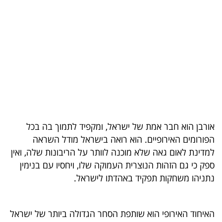
בריאות
תרבות
ופנאי
תיירות
TOP-
5
אורבן הוא חבר אמת של ישראל, ומקפיד לתמוך בה בכל
המילון
הפורומים האירופיים. הוא רואה בישראל מודל השראה
למדינת לאום גאה שלא מוכנה לוותר על הריבונות שלה, ואין
הכלכלי
ספק כי גם הזהות הנוצרית העמוקה שלו, ויחסיו עם בנימין
פודקאסט
נתניהו משחקות תפקיד באהדתו לישראל.
40
האיחוד האירופי הוא שותפת הסחר הגדולה ביותר של ישראל
UNDER