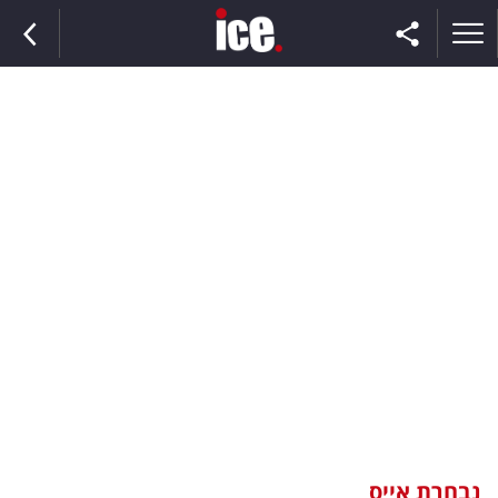
ראשי
הנבחרת
השוק
תקשורת
ומדיה
כסף
וצרכנות
נבחרת אייס