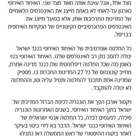
מצד אחד, אבל עוינת אותה מאוד מצד שני. האיחוד האירופי
40
כארגון על-לאומי לא באמת מייצג את האינטרסים הלאומיים
של המדינות המרכיבות אותו, אלא בפועל מייצג את
האינטרסים הפרוגרסיביים הקיצוניים של הפקידות האירופית
שיתופי
בבריסל.
פעולה
כל החלטה אופרטיבית של האיחוד האירופי כנגד ישראל
יכולה להסב נזק רב לאינטרסים שלנו. האיחוד האירופי בנוי
באופן כזה שכל החלטה דיפלומטית שלו כנגד מדינה אחרת,
דרושים
מחייב קונצנזוס של כל 27 המדינות החברות בו. מספיק
שמדינה אחת תתנגד להחלטה ותטיל עליה וטו, וההחלטה
ניוזלטרים
לא יכולה להתקבל.
ויקטור אורבן הפך את הונגריה לכיפת הברזל המדינית של
מייל
ישראל בתוך האיחוד האירופי. בשנים האחרונות הונגריה
אדום
סיכלה, לפעמים לבדה, כל החלטה אנטי ישראלית של
האיחוד האירופי כנגד ישראל. הדבר בא לידי ביטוי בעיקר
לאחר ביקורו ההיסטורי של ראש הממשלה דאז נתניהו