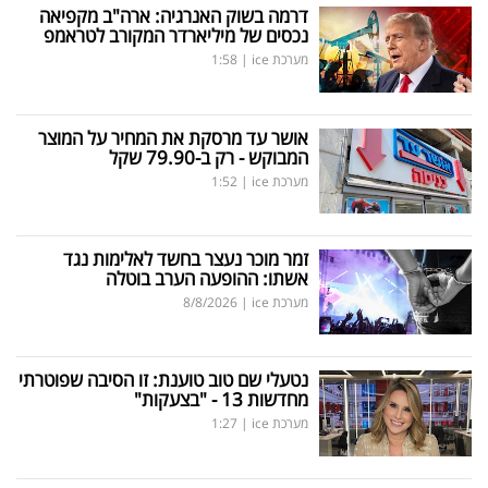
דרמה בשוק האנרגיה: ארה"ב מקפיאה
נכסים של מיליארדר המקורב לטראמפ
מערכת ice
|
1:58
אושר עד מרסקת את המחיר על המוצר
המבוקש - רק ב-79.90 שקל
מערכת ice
|
1:52
זמר מוכר נעצר בחשד לאלימות נגד
אשתו: ההופעה הערב בוטלה
מערכת ice
|
8/8/2026
נטעלי שם טוב טוענת: זו הסיבה שפוטרתי
מחדשות 13 - "בצעקות"
מערכת ice
|
1:27