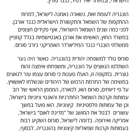
הישראלי, ובמיוחד יאיר לפיד, כנגד פולין.
הונגריה לעומת זאת, נשארה נאמנה לישראל, למרות
ההתקפות של השמאל והתקשורת הישראלית כנגד אורבן.
לפני כמה שנים השמאל הישראלי, ואף פקידים חצופים
במשרד החוץ, האשימו את אורבן באנטישמיות בגלל קמפיין
ממשלתי הונגרי כנגד המיליארדר האמריקני ג׳ורג׳ סורוס.
סורוס נולד למשפחה יהודית בהונגריה. כאשר היה נער
השתלטו הנאצים על הונגריה, ומשפחתו אימצה זהות
נוצרית. בתקופה זו, הועלו טענות כי סורוס עצמו עזר לנאצים
במשימה של החרמת הרכוש של היהודים שנשלחו לאושוויץ.
על פי דיווחים, סורוס הוא, לכאורה, המממן הראשי של רוב
עמותות וקרנות השמאל החתרניות והאנטי ציוניות בישראל,
וכן של עמותות פלסטיניות קיצוניות. הוא פועל במשך
עשורים לבטל את המושג של "מדינת לאום" בישראל,
אמריקה ואירופה. בדומה לישראל, סורוס השקיע רבות
בעמותות וקרנות שמאליות קיצוניות בהונגריה. לבסוף,