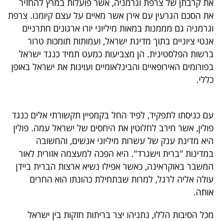
את קרבתן של צרפת וגרמניה, אשר פועלות במרץ להחזיר
את הסכם הגרעין עם אירן אשר מאיים על עצם קיומנו. צרפת
וגרמניה גם מממנות במאות מיליוני יורו ארגונים חתרניים
אנטי ציוניים בתוך מדינת ישראל, ועמותות תומכות טרור
ברשות הפלסטינית. הן מצביעות כמעט תמיד כנגד ישראל
בפורומים האירופאיים והבינלאומיים ועוינות את ישראל באופן
כללי.
עם כניסתו לתפקיד, לפיד החל בקמפיין תקשורתי אלים כנגד
פולין, אשר חירב לחלוטין את היחסים של ישראל עמה. פולין
היא מדינת ענק של עשרות מיליוני אנשים, והחשובה
במדינות "ברית וישגרד". היא הפכה למעצמה אזורית לאור
המשבר באוקראינה, כאשר אפילו נשיא ארצות הברית ביידן
עולה אליה לרגל, למרות שבתחילת כהונתו הוא החרים
אותה.
מכל הסיבות הללו, נתניהו יצר בריתות חזקות בין ישראל