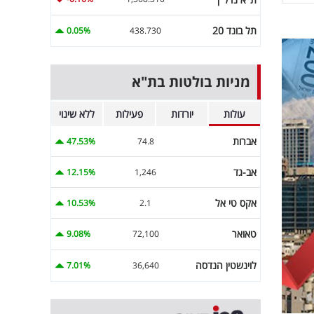
תל בונד 20
0.05%
438.730
מניות בולטות בת"א
עולות
יורדות
פעילות
ללא שינוי
אברות
47.53%
74.8
אב-גד
12.15%
1,246
אקס טי אל
10.53%
2.1
טאואר
9.08%
72,100
לוינשטין הנדסה
7.01%
36,640