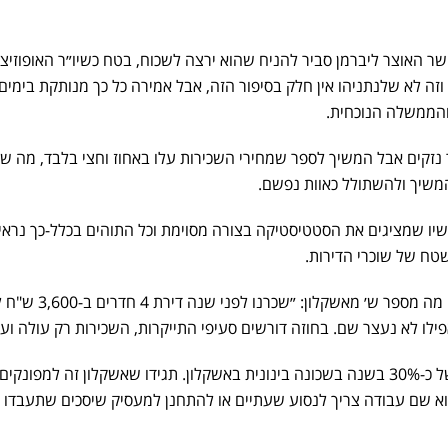
 האוצר ליברמן סביר להניח שהוא ירצה לשכוח, בטח כשיו״ר האופוזיצי
וזה לא שלנתניהו אין חלק בסיפור הזה, אבל אמירה כל כך מנותקת בימים
 והממשלה הנוכחית.
 נזקים אבל המשיך לספר שמחירי השכירות עלו באחוז וחצי בלבד, מה 
להמשיך ולהשתולל כאוות נפשם.
שיו שמציגים את הסטטיסטיקה בצורה מסוימת וכל התוהים בכלל-כך נראי
טח של שוכרי הדירות.
תראו מה מספר ש׳ מאשקלון: ״שכרנו לפ
אתם קולטים? שיעור התייקרות של כ-30% בשנה בשכונה בינונית באשקלון. תגידו שאשקלון זה למפונ
א שם עבודה צריך לנסוע שעתיים או להתחנן למעסיק שיסכים שתעבדו