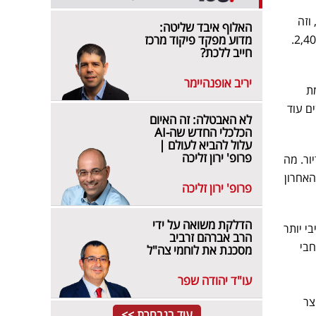
ם אין פחות מ-4,200 מינימום, וזה
האלוף איבד שליטה:
עוד נחשב לפריפריה זולה. ‏אני שכרתי דירה קטנה מתפרקת ב-1,600, לפני שנה עלתה ל-2,000 ועכשיו 2,400.
מדוע מפקד פיקוד מרכז
חייב ללכת?
יריב אופנהיימר
מת
ם עוד
לא האבטלה: זה האיום
הכלכלי החדש שה-AI
עלול להביא לעולם |
פרופ' ירון זליכה
ור. מה
האחרון
פרופ' ירון זליכה
הדלקת משואה על ידי
י יותר
הרב אברהם זרביב
חבי
מסכנת את לוחמי צה"ל
עו"ד יהודה שפר
צר
עוד בנבחרת >>