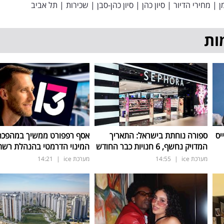
ן
|
מחירי הדיור
|
סיון כהן
|
סיון כהן-סבן
|
שכירות
|
תל אביב
ות
יס
ספורה נוחתת בישראל: התאריך
אסף רפפורט ממשיך במהפכה:
המדויק נחשף, 6 חנויות כבר החודש
המינוי הדרמטי בהנהלת רשת 3
מערכת ice
|
14:55
מערכת ice
|
14:21