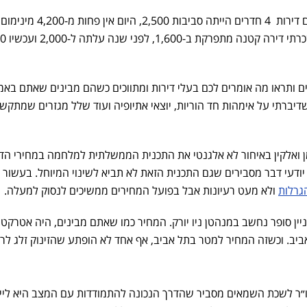
אז הנה מ׳ מצפת: "בצפת עד היום דירות 4 חדרים הייתה סביבות 2,500, היו
ם אמיתיים ותראו מה אומרים לכם בעלי דירות ומתווכים כשהם מבינים שאתם בא
שדיברתי על אימהות חד הוריות, יוצאי אתיופיה ועוד שלל מגזרים שמתקשי
מן ואלקין באיחור לא אלגנטי את התכנית הממשלתית למלחמה במחירי הדי
 יודעי דבר מסבירים שגם התכנית הזאת לא תביא לשינוי המיוחל. בעשור 
גרלות
ולא מעט רעיונות אבל בפועל המחירים ממשיכים לנסוק למעלה.
ן סופר נחשב במנהטן ניו יורק. המחיר כמו שאתם מבינים, היה אטרקטיב
יב. וכשזה המחיר למטר בתל אביב, אף אחד לא הופתע שהזינוק זלג לר
ו״ר לשכת השמאים מסביר שהדרך הנכונה להתמודדות עם המצב היא ליי