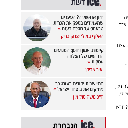
דעות
ה
חזון או אשליה? הפערים
שמעמידים בספק את הכרזת
 אלה
טראמפ על הסכם בעזה
האלוף במיל' יצחק בריק
שבעצם
קיימות, אמון וחוסן: המנועים
החדשים של הצלחה
עסקית
ם
יאיר אבידן
התיישבות יהודית בעזה: כך
ני שנה דירת 4 חדרים ב-3,600 ש"ח לחודש,
מחזקים את ביטחון ישראל
ח"כ משה סולומון
קים? תראו
הנבחרת