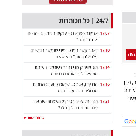
24/7 | כל הכותרות
אדמונד ספרא נגד ענקית הגיימינג: "הרסנו
17:07
אותם לגמרי"
לאחר קשר רומנטי ומיני שנמשך חודשים:
17:10
לאה
גילו ש"בן הזוג" היא אישה
מזג אוויר קיצוני בדרך לישראל: השירות
17:14
המטאורולוגי באזהרה חמורה
 נכון
הבנקים, אלביט, ישראכרט ועוד: הדוחות
17:16
עותית
הגדולים השבוע בבורסה
יעור
מכבי תל אביב בטירוף: משפחתו של אבו
17:21
פרחי תרוויח מיליון דולר?
כל החדשות