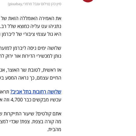
סיון כהן (צילום ענבל מרמרי,pixabay)
את האמירה האומללה הזאת של שר
נתניהו עט עליה כמוצא שלל רב. 
היא גול עצמי ציבורי של ליברמן
שלושה ימים ניסה ליברמן למזער
נותן למכשירי הדירות אור ירוק 
אז ראשית, לטובת שר האוצר, אנ
החיים עצמם, כך נראה המסע בש
שלושה רחובות בתל אביב?
עכשיו מבקשים כבר 4,700 וזה אפילו לא נעצר שם. בחוזה דורשים סעיפי התייקרות, השכירות רק עולה ועולה״.
מה קורה בצפת. צפת! שכדי למצו
מהבית.