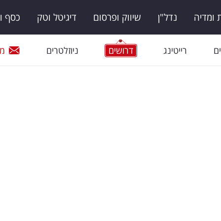
ומדיה
נדל"ן
שיווק ופרסום
דיגיטל וטק
כסף ו
ם
רייטינג
דרושים
ניוזלטרים
מי