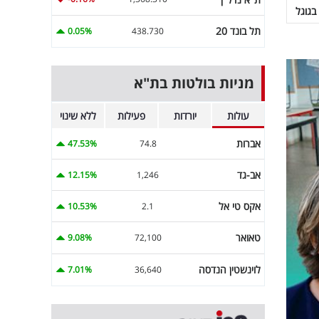
בגוגל
תל בונד 20
0.05%
438.730
מניות בולטות בת"א
עולות
יורדות
פעילות
ללא שינוי
אברות
47.53%
74.8
אב-גד
12.15%
1,246
אקס טי אל
10.53%
2.1
טאואר
9.08%
72,100
לוינשטין הנדסה
7.01%
36,640