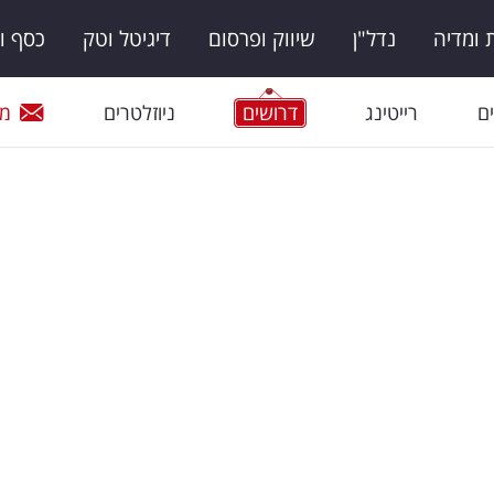
ומדיה
נדל"ן
שיווק ופרסום
דיגיטל וטק
כסף ו
ם
רייטינג
דרושים
ניוזלטרים
מי