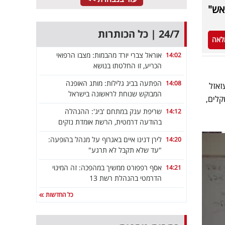
יאש"
24/7 | כל הכותרות
לאה
אוראל צברי יורד מהבמות: מצבו הרפואי
14:02
הכריע, זו החלטתו בנושא
הפתעה בביג גלילות: מותג האופנה
14:08
זאזל
המבוקש שנוחת לראשונה בישראל
קלים,
שריפת ענק במתחם 'ביג': ההנהלה
14:12
בהודעה דרמטית, הרשת אומדת נזקים
לירן דנינו איים באגרוף על מנהל בהופעה:
14:20
"עד שלא תקבל לא תרגע"
אסף רפפורט ממשיך במהפכה: זה המינוי
14:21
הדרמטי בהנהלת רשת 13
כל החדשות