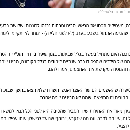
נבל מרמרי, פלאש 90)
דה, מעסיקים תפסו את הראש, סבים וסבתות נכנסו לכוננות ושלושת רבעי
גיעה אתמול בשבע בערב (לא לפני חלילה) - ״מחר לא יתקיימו לימוד
ככה היום מתחיל בעשר בגלל שביתות. בזמן שיפה בן דוד, מזכ"לית הסת
ם של הילדים שהפסידו כבר שנתיים לימודים בגלל הקורונה, הבינו שהם
ודדו והמטרה מקדשת את האמצעים, אמרו להם.
סיפרה שהאשמים הם שר האוצר ואנשי משרדו שלא מצאו במשך שבוע ח
י המורים וזו התוצאה. שהם לא מבינים שפה אחרת.
ידן מאוד את האמירות שלו, הסביר שהסיבה היא לפני הכל תנאי למשא ו
ה, אין מה לדבר. וזה מה שנקרא, ״רומן״ שנועד לכישלון אותו אפילו המ
להציל.