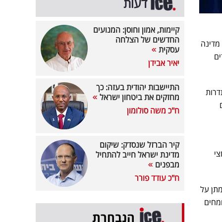
דעות
קיימות, אמון וחוסן: המנועים
החדשים של הצלחה
 מדינה
עסקית
ים
יאיר אבידן
התיישבות יהודית בעזה: כך
דרות
מחזקים את ביטחון ישראל
ח"כ משה סולומון
קיר הברזל שנסדק: שיקום
צי
מדינת ישראל חייב להתחיל
מבפנים
ח"כ עודד פורר
מתן על
ומחים
הנבחרת