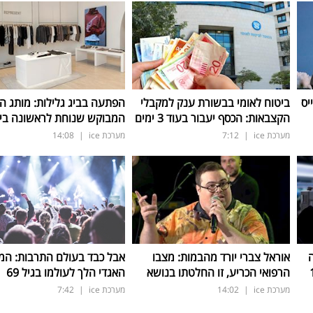
יס
ביטוח לאומי בבשורת ענק למקבלי
הפתעה בביג גלילות: מותג ה
הקצבאות: הכסף יעבור בעוד 3 ימים
המבוקש שנוחת לראשונה בי
מערכת ice
|
7:12
מערכת ice
|
14:08
אוראל צברי יורד מהבמות: מצבו
אבל כבד בעולם התרבות: המו
הרפואי הכריע, זו החלטתו בנושא
האגדי הלך לעולמו בגיל 69
מערכת ice
|
14:02
מערכת ice
|
7:42