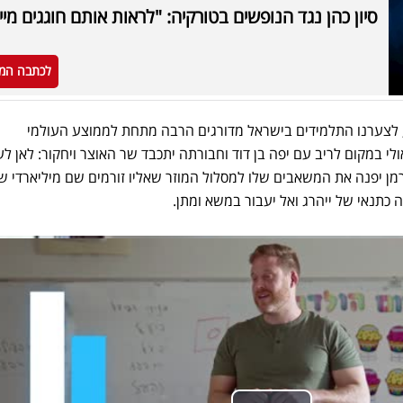
סיון כהן נגד הנופשים בטורקיה: "לראות אותם חוגגים מי
לכתבה המ
 לצערנו התלמידים בישראל מדורגים הרבה מתחת לממוצע העולמי
י במקום לריב עם יפה בן דוד וחבורתה יתכבד שר האוצר ויחקור: לאן לע
מן יפנה את המשאבים שלו למסלול המוזר שאליו זורמים שם מיליארדי ש
 כתנאי של ייהרג ואל יעבור במשא ומתן.