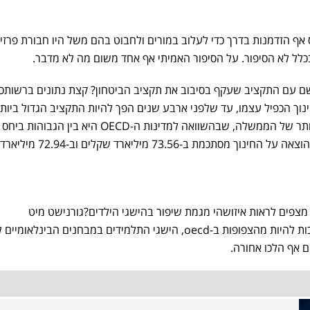
ף הזדמנות בדרך כדי לעלוב במורים ולחבוט בהם משל היו חבורת פרזי
 בכלל לא הסיפור. על הסיפור האמיתי אף אחד משום מה לא מדבר.
ם עם התקציב שעקף בסיבוב את תקציב הביטחון? קצת נתונים ברשותכ
וך הכפיל עצמו, עד שלפני ארבע שנים הפך להיות התקציב הגדול ביות
במדינה. הוא ההוצאה הכבדה ביותר של הממשלה, שבהשוואה למדינות ה-OECD היא בין
המדינה. בתקציב 2021-2022 ההוצאה על החינוך מסתכמת ב-73.56 מיליארד שקלים וב-72.94 מיליארד
 מצפים לראות איזושהי מגמת שיפור בהישגי הילדים?גורנישט מיט
גורנישט. הכיתות בישראל ממשיכות להיות מהצפופות ב-oecd, הישגי התלמידים במבחנים הבינלאומיי
 אף הלכו אחורה.