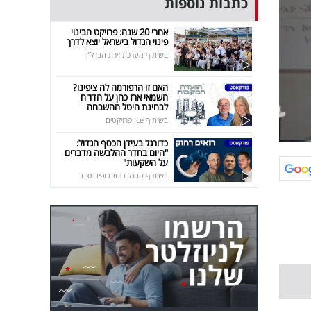
כתבות נוספות
אחרי 20 שנה: פרויקט הבינוי
פינוי הגדול בישראל יוצא לדרך
בשיתוף מערכת זירת הנדל"ן
האם זו הרפורמה לה ציפינו?
השמאי ארז כהן על הדו"ח
לבחינת היטל ההשבחה
בשיתוף ice פרויקטים
כדורגל בעידן הכסף הגדול:
"היום בחדר ההלבשה מדברים
על השקעות"
בשיתוף מגדל ביטוח ופיננסים