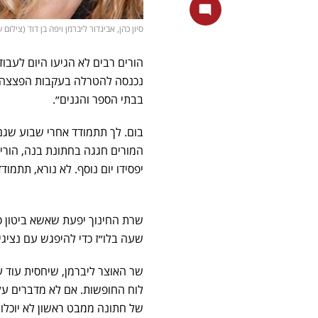
סיון כהן, אביגדור ליברמן ויפה בן דוד (צילום ע
הורים רבים לא הגיעו היום לעבו
נכנסה להטרלה בעקבות הפצצה שה
בבתי הספר והגנים״.
בום. לך תתמודד אחרי שבוע שגם 
המורים חגגה בחתונת בנה, הוריה
יפסידו יום נוסף. לא נורא, תתמ
שרת החינוך יפעת שאשא ביטון 
שעה בלו״ז כדי להיפגש עם נציג
שר האוצר ליברמן, שיחסית עוד ע
לוח החופשות. אם לא מדברים על ז
של חתונה ממבט ראשון לא יוכלו 