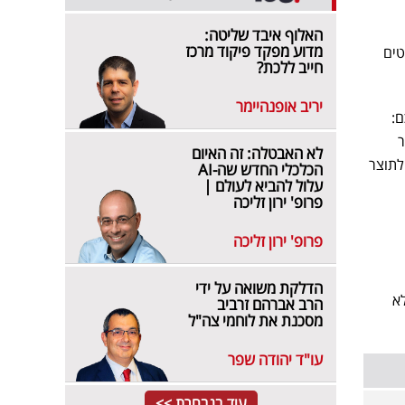
האלוף איבד שליטה:
מדוע מפקד פיקוד מרכז
טים
חייב ללכת?
יריב אופנהיימר
ם:
ר
לא האבטלה: זה האיום
 הגבוהות ביחס לתוצר
הכלכלי החדש שה-AI
עלול להביא לעולם |
פרופ' ירון זליכה
פרופ' ירון זליכה
הדלקת משואה על ידי
ם לא
הרב אברהם זרביב
מסכנת את לוחמי צה"ל
עו"ד יהודה שפר
עוד בנבחרת >>