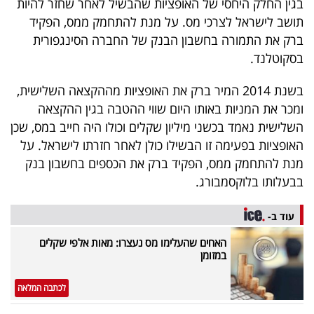
בגין החלק היחסי של האופציות שהבשיל לאחר שחזר להיות
פרסמו
תושב לישראל לצרכי מס. על מנת להתחמק ממס, הפקיד
באייס
ברק את התמורה בחשבון הבנק של החברה הסינגפורית
בסקוטלנד.
עקבו
אחרינו:
בשנת 2014 המיר ברק את האופציות מההקצאה השלישית,
ומכר את המניות באותו היום שווי ההטבה בגין ההקצאה
השלישית נאמד בכשני מיליון שקלים וכולו היה חייב במס, שכן
האופציות בפעימה זו הבשילו כולן לאחר חזרתו לישראל. על
מנת להתחמק ממס, הפקיד ברק את הכספים בחשבון בנק
בבעלותו בלוקסמבורג.
עוד ב-
האחים שהעלימו מס נעצרו: מאות אלפי שקלים
במזומן
לכתבה המלאה