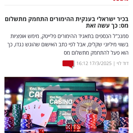
נדל"ן
בכיר ישראלי בענקית ההימורים התחמק מתשלום
דיגיטל
מס: כך עשה זאת
וטק
סמנכ"ל הכספים בתאגיד ההימורים פלייטק, מימש אופציות
בשווי מיליוני שקלים, אבל לפי כתב האישום שהוגש נגדו, כך
שיווק
הוא פעל להתחמק מתשלום מס
ופרסום
דוד לוי
|
17/3/2025
16:12
משפט
מדדים
ומחקרים
דעות
רכילות
עסקית