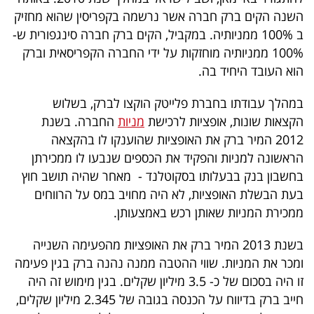
40
השנה הקים ברק חברה אשר נרשמה בקפריסין שהוא מחזיק
ב 100% ממניותיה. במקביל, הקים ברק חברה סינגפורית ש-
100% ממניותיה מוחזקות על ידי החברה הקפריסאית וברק
שיתופי
הוא העובד היחיד בה.
פעולה
במהלך עבודתו בחברת פלייטק הוקצו לברק, בשלוש
הקצאות שונות, אופציות לרכישת
מניות
החברה. בשנת
2012 המיר ברק את האופציות שהוענקו לו בהקצאה
דרושים
הראשונה למניות והפקיד את הכספים שנבעו לו ממכירתן
בחשבון בנק בבעלותו בסקוטלנד - מאחר שהיה תושב חוץ
ניוזלטרים
בעת הבשלת האופציות, לא היה מחויב במס על הרווחים
ממכירת המניות שאותן רכש באמצעותן.
מייל
בשנת 2013 המיר ברק את האופציות מהפעימה השנייה
ומכר את המניות. שווי ההטבה ממנה נהנה ברק בגין פעימה
אדום
זו היה בסכום של כ- 3.5 מיליון שקלים. בגין מימוש זה היה
חייב ברק בדיווח על הכנסה בגובה של 2.345 מיליון שקלים,