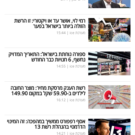
רמי לוי, אושר עד או ויקטורי: זו הרשת
הזולה ביותר בישראל בפער
מערכת ice
|
15:44
ספורה נוחתת בישראל: התאריך המדויק
נחשף, 6 חנויות כבר החודש
מערכת ice
|
14:55
רשת הענק מרסקת מחיר: מוצר החובה
לילדים ב-59.90 שקל במקום 149.90
מערכת ice
|
16:12
אסף רפפורט ממשיך במהפכה: זה המינוי
הדרמטי בהנהלת רשת 13
מערכת ice
|
14:21