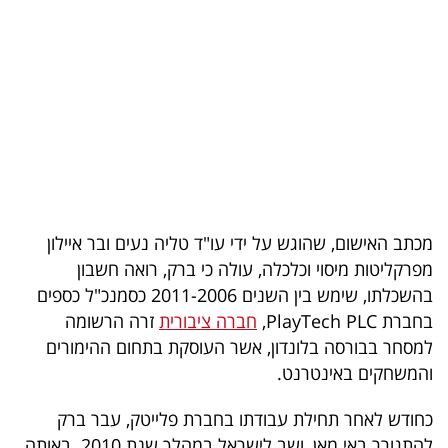
בריאות
תרבות
ופנאי
תיירות
TOP-
5
מכתב האישום, שהוגש על ידי עו"ד טליה נעים ובר איילון
מפרקליטות מיסוי וכלכלה, עולה כי ברק, רואה חשבון
המילון
בהשכלתו, שימש בין השנים 2011-2006 כסמנכ"ל כספים
הכלכלי
בחברת PlayTech PLC,
חברה ציבורית
זרה הרשומה
למסחר בבורסה בלונדון, אשר העוסקת בתחום ההימורים
פודקאסט
והמשחקים באינטרנט.
40
כחודש לאחר תחילת עבודתו בחברת פלייטק, עבר ברק
UNDER
להתגורר באי מאן, ושב לישראל במהלך שנת 2010. באותה