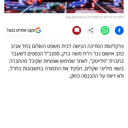
קריפטו
הימורים (צילום אילוסטרציה shutterstock)
ויראלי
עקבו אחרינו בגוגל
טלוויזיה
פרקליטות המדינה הגישה לבית משפט השלום בתל אביב
עסקי
כתב אישום נגד רו"ח משה ברק, סמנכ"ל הכספים לשעבר
ספורט
בחברת "פלייטק", לאחר שמימש אופציות שקיבל מהחברה
בשווי מיליוני שקלים, הפקיד את התמורה בחשבונות בחו"ל,
קריירה
ולא דיווח על ההכנסה כחוק.
ולימודים
מינויים
רייטינג
רכב