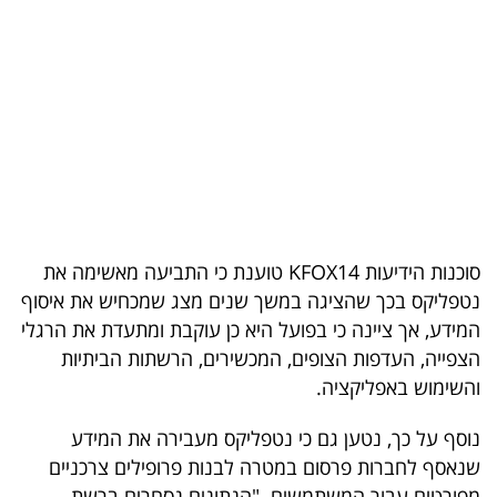
בריאות
תרבות
ופנאי
תיירות
TOP-
5
סוכנות הידיעות KFOX14 טוענת כי התביעה מאשימה את
נטפליקס בכך שהציגה במשך שנים מצג שמכחיש את איסוף
המילון
המידע, אך ציינה כי בפועל היא כן עוקבת ומתעדת את הרגלי
הכלכלי
הצפייה, העדפות הצופים, המכשירים, הרשתות הביתיות
והשימוש באפליקציה.
פודקאסט
נוסף על כך, נטען גם כי נטפליקס מעבירה את המידע
40
שנאסף לחברות פרסום במטרה לבנות פרופילים צרכניים
UNDER
מפורטים עבור המשתמשים. "הנתונים נסחרים ברשת