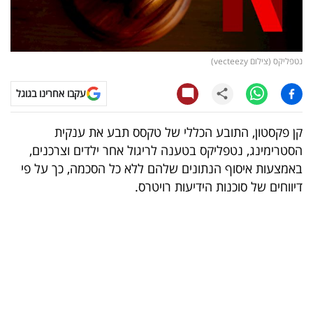
קריפטו
ויראלי
נטפליקס (צילום vecteezy)
טלוויזיה
עקבו אחרינו בגוגל
עסקי
קן פקסטון, התובע הכללי של טקסס תבע את ענקית
ספורט
הסטרימינג, נטפליקס בטענה לריגול אחר ילדים וצרכנים,
באמצעות איסוף הנתונים שלהם ללא כל הסכמה, כך על פי
קריירה
דיווחים של סוכנות הידיעות רויטרס.
ולימודים
מינויים
רייטינג
רכב