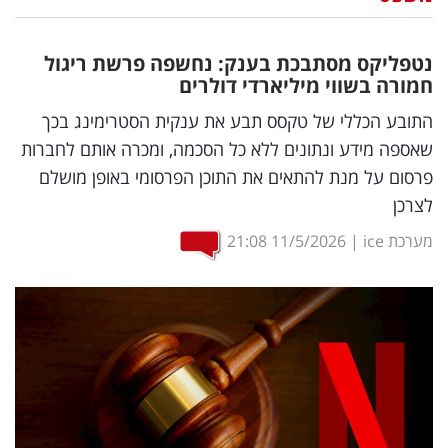
נדל"ן
נטפליקס מסתבכת בענק: נחשפה פרשת ריגול
דיגיטל
חמורה בשווי מיליארדי דולרים
וטק
התובע הכללי של טקסס תבע את ענקית הסטרימינג בכך
שאספה מידע ונתונים ללא כל הסכמה, ומכרה אותם לחברות
שיווק
פרסום על מנת להתאים את התוכן הפרסומי באופן מושלם
ופרסום
לצרכן
משפט
מערכת ice
|
11/5/2026
21:08
מדדים
ומחקרים
דעות
רכילות
עסקית