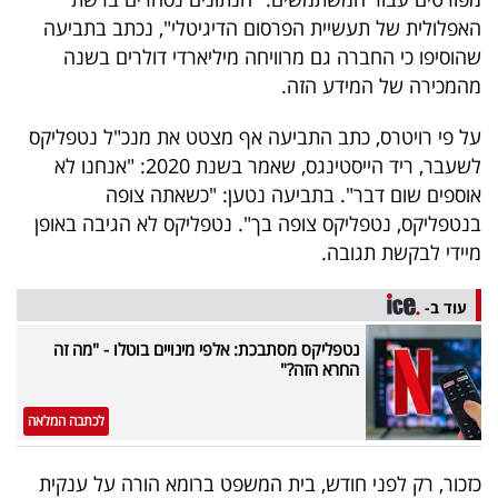
40
האפלולית של תעשיית הפרסום הדיגיטלי", נכתב בתביעה
שהוסיפו כי החברה גם מרוויחה מיליארדי דולרים בשנה
מהמכירה של המידע הזה.
שיתופי
על פי רויטרס, כתב התביעה אף מצטט את מנכ"ל נטפליקס
פעולה
לשעבר, ריד הייסטינגס, שאמר בשנת 2020: "אנחנו לא
אוספים שום דבר". בתביעה נטען: "כשאתה צופה
בנטפליקס, נטפליקס צופה בך". נטפליקס לא הגיבה באופן
דרושים
מיידי לבקשת תגובה.
ניוזלטרים
עוד ב-
נטפליקס מסתבכת: אלפי מינויים בוטלו - "מה זה
החרא הזה?"
מייל
אדום
לכתבה המלאה
כזכור, רק לפני חודש, בית המשפט ברומא הורה על ענקית