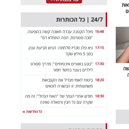
אות
ם
24/7 | כל הכותרות
מיכל הקטנה עברה תאונה קשה בהופעה:
16:48
"מכה מטורפת, הפה התמלא דם"
גיא פלג מכריז מלחמה: הגיש תביעת ענק
17:15
בסך 5 מיליון שקל
"נוגע באזורים אינטימיים": מדריך ספורט
17:30
שה
לילדים נעצר בחשד חמור
ביטוח לאומי מגדיל את הקצבאות
18:20
משמעותית: זו הבשורה לזכאים
חודש אחרי הגמר של "האח הגדול": זה מה
18:30
שקרה עם גל רובין ורפאלה טווינה
כל החדשות