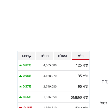
ת"א
העולם
מט"ח
קריפטו
ת"א 125
0.82%
4,065.600
ת"א 35
0.98%
4,168.970
תחה
ת"א 90
0.37%
3,749.080
ת"א SME60
0.66%
1,326.650
בגוגל
ת"א נדל"ן
-0.16%
1,368.310