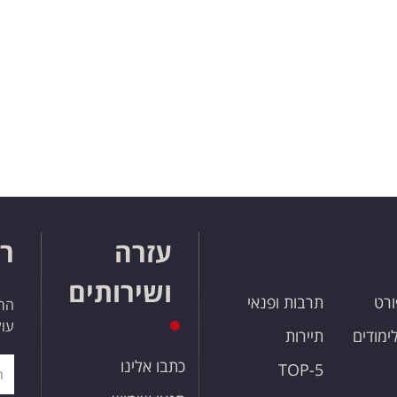
עזרה
רו
ושירותים
ורט
תרבות ופנאי
הרש
עול
לימודים
תיירות
כתבו אלינו
TOP-5