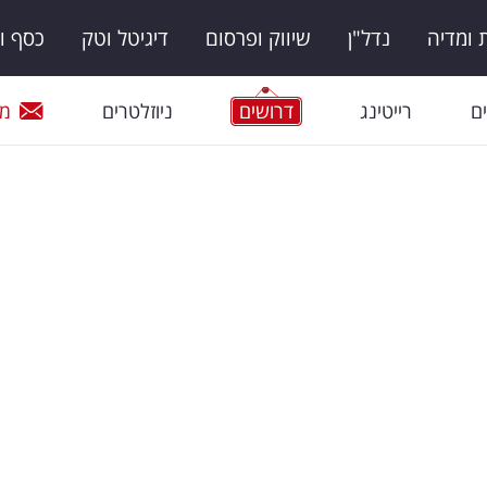
ומדיה
נדל"ן
שיווק ופרסום
דיגיטל וטק
כסף ו
ם
רייטינג
דרושים
ניוזלטרים
מי