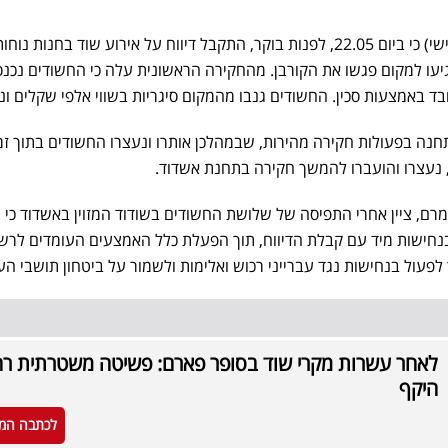
משטרת ישראל חשפה היום (שלישי) כי ביום 22.05, לפנות בוקר, התקבל דיווח על אירוע שוד בחנות 
עו למקום פגשו את הקורבן. מהחקירה הראשונית עלה כי החשודים נכנס
ובד באמצעות סכין. החשודים גנבו מהמקום סיגריות בשווי אלפי שקלים ונ
חנה בפעולות חקירה מהירות, שבמהלכן אותרו ונעצרו החשודים בתוך זמ
 נעצרו והועברו להמשך חקירה בתחנת אשדוד.
רם, ציין אחרי התפיסה של שלושת החשודים בשודוד המזוין באשדוד כי :
נחישות מיד עם קבלת הדיווח, תוך הפעלת כלל האמצעים העומדים לרש
לפעול בנחישות נגד עברייני רכוש ואלימות ולשמור על ביטחון תושבי העי
לאחר עשרות מקרי שוד בסופר פארם: פשיטה משטרתית ר
היקף
לכתבה המ