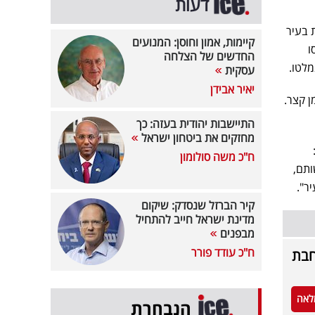
דעות
נוחות בעיר
קיימות, אמון וחוסן: המנועים
ו
החדשים של הצלחה
מלטו.
עסקית
יאיר אבידן
ן קצר.
התיישבות יהודית בעזה: כך
מחזקים את ביטחון ישראל
ח"כ משה סולומון
ותם,
ר".
קיר הברזל שנסדק: שיקום
מדינת ישראל חייב להתחיל
מבפנים
ח"כ עודד פורר
חבת
לאה
הנבחרת