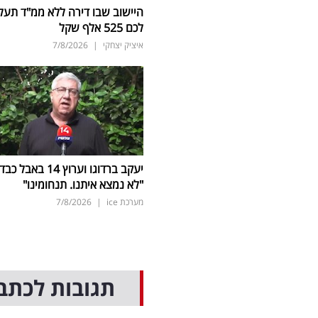
היישוב שבו דירה ללא ממ"ד תעל
לכם 525 אלף שקל
איציק יצחקי
|
7/8/2026
יעקב ברדוגו וערוץ 14 באבל כב
"לא נמצא איתנו. תנחומינו"
מערכת ice
|
7/8/2026
תגובות לכתב