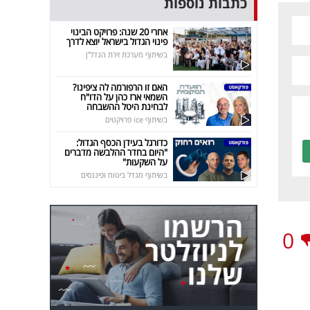
כתבות נוספות
אחרי 20 שנה: פרויקט הבינוי
פינוי הגדול בישראל יוצא לדרך
בשיתוף מערכת זירת הנדל"ן
האם זו הרפורמה לה ציפינו?
השמאי ארז כהן על הדו"ח
לבחינת היטל ההשבחה
בשיתוף ice פרויקטים
כדורגל בעידן הכסף הגדול:
"היום בחדר ההלבשה מדברים
על השקעות"
בשיתוף מגדל ביטוח ופיננסים
0