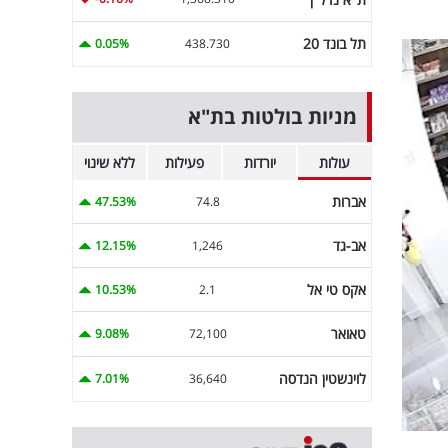
תל בונד 20
0.05%
438.730
מניות בולטות בת"א
עולות
יורדות
פעילות
ללא שינוי
אברות
47.53%
74.8
אב-גד
12.15%
1,246
אקס טי אל
10.53%
2.1
טאואר
9.08%
72,100
לוינשטין הנדסה
7.01%
36,640