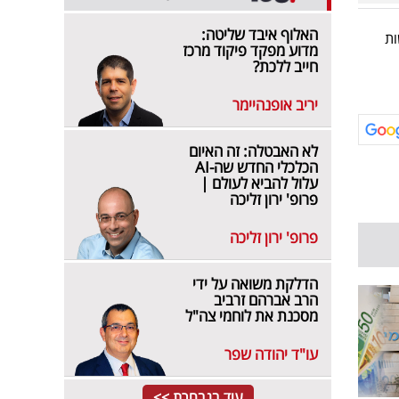
האלוף איבד שליטה:
ות
מדוע מפקד פיקוד מרכז
חייב ללכת?
יריב אופנהיימר
לא האבטלה: זה האיום
הכלכלי החדש שה-AI
עלול להביא לעולם |
פרופ' ירון זליכה
פרופ' ירון זליכה
הדלקת משואה על ידי
הרב אברהם זרביב
מסכנת את לוחמי צה"ל
עו"ד יהודה שפר
עוד בנבחרת >>