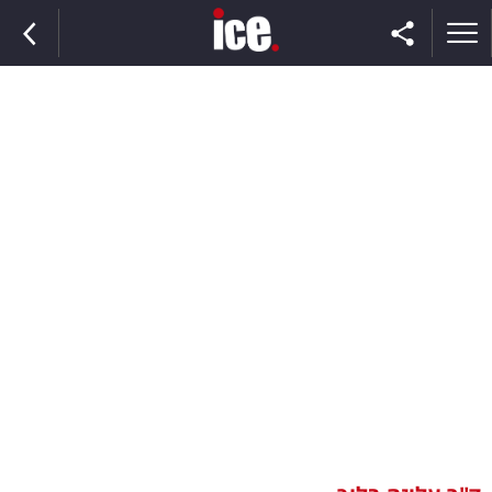
ראשי
הנבחרת
השוק
תקשורת
ומדיה
כסף
וצרכנות