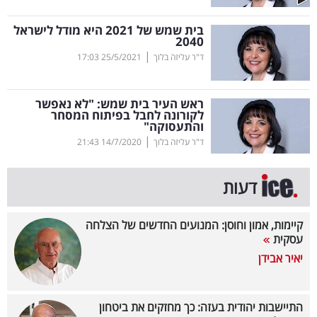
קריפטו
בית שמש של 2021 היא מודל לישראל
2040
|
ד"ר עליזה בלוך
25/5/2021
17:03
ויראלי
טלוויזיה
ראש העיר בית שמש: "לא נאפשר
לקורונה לחבל בפיתוח המסחר
והתעסוקה"
עסקי
|
ד"ר עליזה בלוך
14/7/2020
21:43
ספורט
קריירה
דעות
ולימודים
קיימות, אמון וחוסן: המנועים החדשים של הצלחה
מינויים
עסקית
יאיר אבידן
רייטינג
רכב
התיישבות יהודית בעזה: כך מחזקים את ביטחון