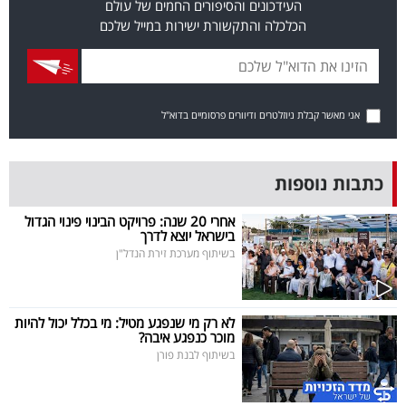
העידכונים והסיפורים החמים של עולם
40
הכלכלה והתקשורת ישירות במייל שלכם
שיתופי
פעולה
אני מאשר קבלת ניוזלטרים ודיוורים פרסומיים בדוא"ל
כתבות נוספות
דרושים
אחרי 20 שנה: פרויקט הבינוי פינוי הגדול
בישראל יוצא לדרך
ניוזלטרים
בשיתוף מערכת זירת הנדל"ן
מייל
לא רק מי שנפגע מטיל: מי בכלל יכול להיות
מוכר כנפגע איבה?
אדום
בשיתוף לבנת פורן