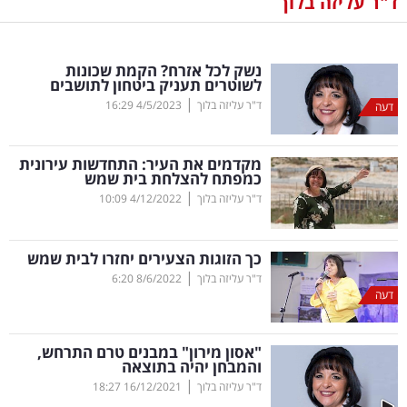
ד"ר עליזה בלוך
נדל"ן
נשק לכל אזרח? הקמת שכונות
דיגיטל
לשוטרים תעניק ביטחון לתושבים
וטק
|
ד"ר עליזה בלוך
4/5/2023
16:29
דעה
שיווק
מקדמים את העיר: התחדשות עירונית
ופרסום
כמפתח להצלחת בית שמש
|
ד"ר עליזה בלוך
4/12/2022
10:09
משפט
כך הזוגות הצעירים יחזרו לבית שמש
מדדים
|
ד"ר עליזה בלוך
8/6/2022
6:20
ומחקרים
דעה
דעות
"אסון מירון" במבנים טרם התרחש,
והמבחן יהיה בתוצאה
רכילות
|
ד"ר עליזה בלוך
16/12/2021
18:27
עסקית