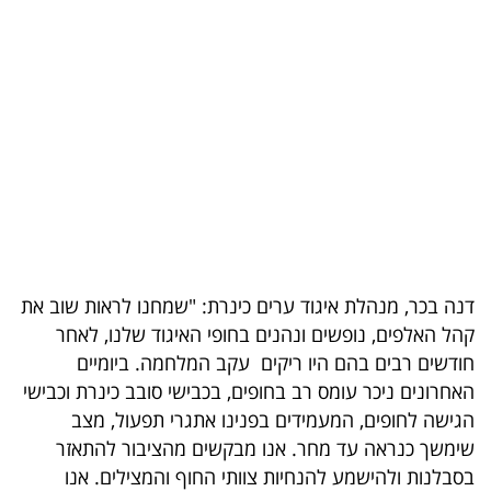
בריאות
תרבות
ופנאי
תיירות
TOP-
5
דנה בכר, מנהלת איגוד ערים כינרת: "שמחנו לראות שוב את
המילון
קהל האלפים, נופשים ונהנים בחופי האיגוד שלנו, לאחר
הכלכלי
חודשים רבים בהם היו ריקים עקב המלחמה. ביומיים
האחרונים ניכר עומס רב בחופים, בכבישי סובב כינרת וכבישי
פודקאסט
הגישה לחופים, המעמידים בפנינו אתגרי תפעול, מצב
40
שימשך כנראה עד מחר. אנו מבקשים מהציבור להתאזר
בסבלנות ולהישמע להנחיות צוותי החוף והמצילים. אנו
UNDER