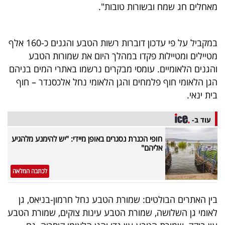
מאחלים חג שמח ובשורות טובות".
40
במקביל על פי עדכון דוברות רשות הטבע והגנים כ-160 אלף
שיתופי
מטיילים ומטיילות פקדו במהלך היום את שמורות הטבע
פעולה
והגנים הלאומיים. עומסי מבקרים נרשמו באתרי המים בניהם
הגן הלאומי חוף פלמחים והגן הלאומי נחל אלכסנדר – חוף
בית ינאי.
דרושים
עוד ב-
ניוזלטרים
חופי הכנרת נסגרים באופן מיידי: "יש להימנע מלהגיע
אליהם"
לכתבה המלאה
מייל
אדום
בין האתרים הבולטים: שמורת הטבע נחל חרמון-בניאס, גן
לאומי גן השלושה, שמורת הטבע עינות צוקים, שמורת הטבע