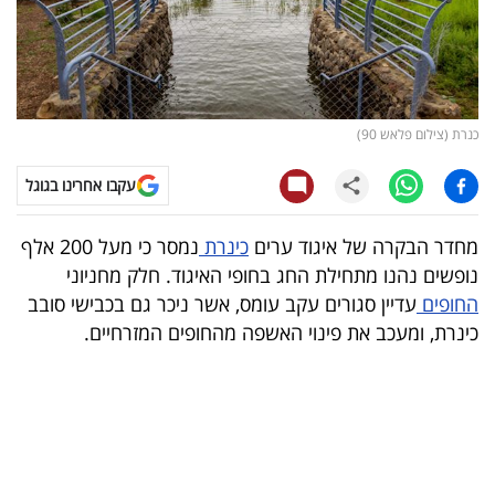
קריפטו
ויראלי
כנרת (צילום פלאש 90)
טלוויזיה
עקבו אחרינו בגוגל
עסקי
ספורט
מחדר הבקרה של איגוד ערים
כינרת
נמסר כי מעל 200 אלף
נופשים נהנו מתחילת החג בחופי האיגוד. חלק מחניוני
קריירה
החופים
עדיין סגורים עקב עומס, אשר ניכר גם בכבישי סובב
ולימודים
כינרת, ומעכב את פינוי האשפה מהחופים המזרחיים.
מינויים
רייטינג
רכב