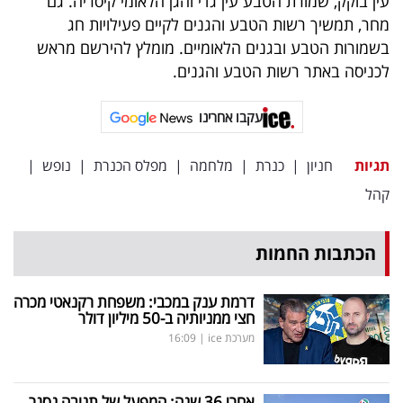
עין בוקק, שמורת הטבע עין גדי והגן הלאומי קיסריה. גם
פרסמו
מחר, תמשיך רשות הטבע והגנים לקיים פעילויות חג
באייס
בשמורות הטבע ובגנים הלאומיים. מומלץ להירשם מראש
לכניסה באתר רשות הטבע והגנים.
עקבו
אחרינו:
עקבו אחרינו
תגיות
חניון
|
כנרת
|
מלחמה
|
מפלס הכנרת
|
נופש
|
קהל
הכתבות החמות
דרמת ענק במכבי: משפחת רקנאטי מכרה
חצי ממניותיה ב-50 מיליון דולר
מערכת ice
|
16:09
אחרי 36 שנה: המפעל של תנובה נסגר,