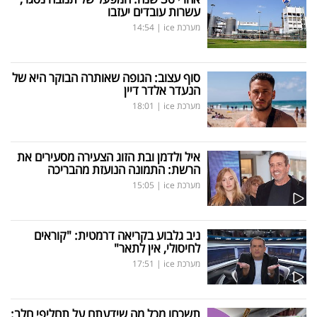
עשרות עובדים יעזבו
מערכת ice
|
14:54
סוף עצוב: הגופה שאותרה הבוקר היא של
הנעדר אלדר דיין
מערכת ice
|
18:01
איל ולדמן ובת הזוג הצעירה מסעירים את
הרשת: התמונה הנועזת מהבריכה
מערכת ice
|
15:05
ניב גלבוע בקריאה דרמטית: "קוראים
לחיסולי, אין לתאר"
מערכת ice
|
17:51
תשכחו מכל מה שידעתם על תחליפי חלב: