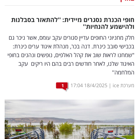
נדל"ן
חופי הכנרת נסגרים מיידית: ''להתאזר בסבלנות
דיגיטל
ולהישמע להנחיות''
וטק
חלק מחניוני החופים עדיין סגורים עקב עומס, אשר ניכר גם
בכבישי סובב כינרת. דנה בכר, מנהלת איגוד ערים כינרת:
שיווק
"שמחנו לראות שוב את קהל האלפים, נופשים ונהנים בחופי
ופרסום
האיגוד שלנו, לאחר חודשים רבים בהם היו ריקים עקב
המלחמה''
משפט
מערכת ice
|
18/4/2025
17:04
1
מדדים
ומחקרים
דעות
רכילות
עסקית