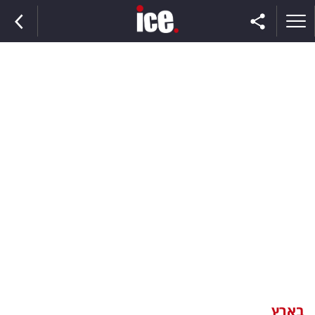
ראשי
הנבחרת
השוק
תקשורת
ומדיה
כסף
וצרכנות
בארץ