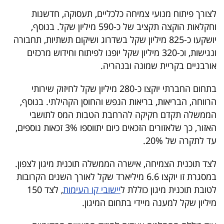
40
לצורך פיתוח מנועי צמיחה כלכליים, תעסוקה, חדשנות
וחקלאות הוקצה תקציב של כ-590 מיליון שקל. בנוסף,
יושקעו כ-825 מיליון שקל בשדרוג ושיקום תשתיות, תחבורה
שיתופי
ונגישות, וכ-320 מיליון שקל יופנו לפיתוח וחידוש מרכזים
פעולה
אורבניים בקריית שמונה ובנהריה.
בתחום החברתי יוקצו כ-280 מיליון שקל לחיזוק שירותי
הרווחה, הבריאות, בריאות הנפש והחוסן הקהילתי. בנוסף,
דרושים
הממשלה תקדם חקיקה להרחבת הטבות המס לתושבי
האזור, כך שלאזורים הזכאים כיום יתווספו 3% זכאות נוספים,
ניוזלטרים
עד לתקרה של 20%.
לצד תוכנית הצמיחה, אישרה הממשלה תוכנית מיגון לצפון.
מייל
במסגרת זו יוקצו 6.6 מיליארד שקל לאורך השנים הקרובות
אדום
לטובת תוכנית מיגון כוללת ל
יישובי קו העימות
, לצד 150
מיליון שקל למענה מיידי בתחום המיגון.