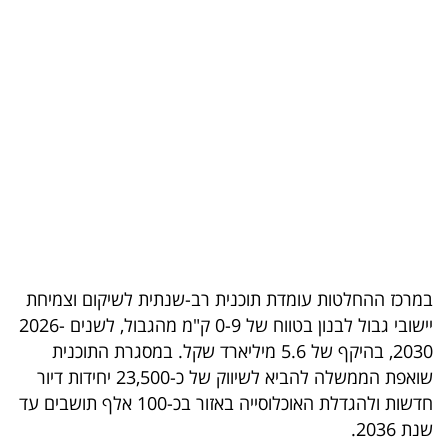
בריאות
תרבות
ופנאי
תיירות
TOP-
5
המילון
במרכז ההחלטות עומדת תוכנית רב-שנתית לשיקום וצמיחת
הכלכלי
יישובי גבול לבנון בטווח של 0-9 ק"מ מהגבול, לשנים 2026-
2030, בהיקף של 5.6 מיליארד שקל. במסגרת התוכנית
פודקאסט
שואפת הממשלה להביא לשיווק של כ-23,500 יחידות דיור
חדשות ולהגדלת האוכלוסייה באזור בכ-100 אלף תושבים עד
40
שנת 2036.
UNDER