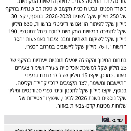
עוד כוללת ההחלטה צעדים לחיזוק הרשויות המקומיות.
פרסמו
משרד הפנים יגבש תוכנית תקצוב שוטפת רב-שנתית בהיקף
באייס
של 250 מיליון שקל לשנים 2026-2028. בנוסף, יוקצו 30
מיליון שקל לפיתוח הון אנושי ודיגיטלי ברשויות, 630 מיליון
עקבו
שקל לתמיכה ברשויות המקומיות לנוכח גידול דמוגרפי, 190
אחרינו:
מיליון שקל לשיקום תשתיות ומבני ציבור באמצעות "הסל
הרשותי", ו-76 מיליון שקל ליישובים במרחב הכפרי.
בתחום החינוך והקהילה יופעלו תוכניות ייעודיות בהיקף של
23 מיליון שקל למשיכת אוכלוסייה צעירה ושימור צעירים
באזור. כמו כן, יוקצו 15 מיליון שקל להרחבת גרעיני
התיישבות ומשימה, לצד תקציבים לרכזי קהילה וקליטה.
בנוסף, יוקצו מיליון שקל לתכנון ובינוי כפרי סטודנטים ומיליון
שקל נוספים בשנת 2026 לבינוי, שיפוץ והצטיידות של
שלוחות מכינות קדם-צבאיות באזור.
עוד ב-
מהנגב ועד הגליל: הממשלה תשקיע 125 מיליון