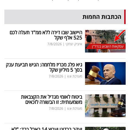
הכתבות החמות
היישוב שבו דירה ללא ממ"ד תעלה לכם
525 אלף שקל
איציק יצחקי
|
7/8/2026
עסקאות השבוע בנדל"ן
גיא פלג מכריז מלחמה: הגיש תביעת ענק
בסך 5 מיליון שקל
מערכת ice
|
7/8/2026
ביטוח לאומי מגדיל את הקצבאות
משמעותית: זו הבשורה לזכאים
מערכת ice
|
7/8/2026
יעקב ברדוגו וערוץ 14 באבל כבד: "לא