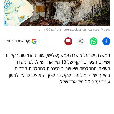
קריפטו
ויראלי
נזקים ליישובי הצפון (צילום shutterstock, פלאש 90/ דוד כהן)
טלוויזיה
עקבו אחרינו בגוגל
עסקי
ספורט
ממשלת ישראל אישרה אמש (שלישי) שורת החלטות לקידום
ושיקום הצפון בהיקף של 13 מיליארד שקל. לפי משרד
קריירה
האוצר, ההחלטות שאושרו מצטרפות להחלטות קודמות
ולימודים
בהיקף של 7 מיליארד שקל, כך שסך התקציב שיועד לצפון
עומד על כ-20 מיליארד שקל.
מינויים
רייטינג
רכב