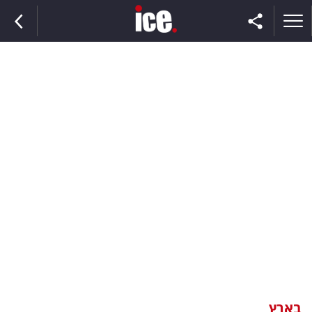
ראשי
הנבחרת
השוק
תקשורת
ומדיה
כסף
וצרכנות
בארץ