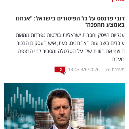
נדל"ן
דובי פרנסס על גל הפיטורים בישראל: "אנחנו
דיגיטל
באמצע מהפכה"
וטק
ענקיות הייטק וחברות ישראליות בולטות נפרדות ממאות
עובדים בשבועות האחרונים. כעת, איש העסקים הבכיר
שיווק
חושף את הזווית שלו על הטלטלה ומסביר למי הרצפה
ופרסום
רועדת
משפט
מערכת ice
|
3/6/2026
13:43
2
מדדים
ומחקרים
דעות
רכילות
עסקית