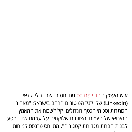
בריאות
תרבות
ופנאי
תיירות
TOP-
5
המילון
הכלכלי
איש העסקים
דובי פרנסס
מתייחס בחשבון הלינקדאין
(LinkedIn) שלו לגל הפיטורים הרחב בישראל: "מאחורי
פודקאסט
הכותרות וסכומי הכסף הגדולים, קל לשכוח את המאמץ
ההירואי של היזמים והצוותים שלוקחים על עצמם את המסע
40
לבנות חברות מגדירות קטגוריה". מתייחס פרנסס למוחות
UNDER