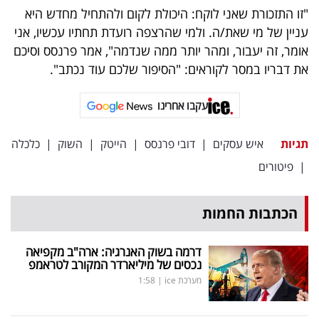
פרסמו
"זו התזכורת שאני לוקח: היכולת לקום ולהתחיל מחדש היא
באייס
עניין של מי שאת/ה. ולמי שהרצפה רועדת תחתיו עכשיו, אני
אומר, זה יעבור, ומהר יותר ממה שנדמה", אמר פרנסס וסיכם
עקבו
את דבריו במסר לקוראים: "הסיפור שלכם עוד נכתב".
אחרינו:
עקבו אחרינו
תגיות
איש עסקים
|
דובי פרנסס
|
הייטק
|
השוק
|
כלכלה
|
פיטורים
הכתבות החמות
דרמה בשוק האנרגיה: ארה"ב מקפיאה
נכסים של מיליארדר המקורב לטראמפ
מערכת ice
|
1:58