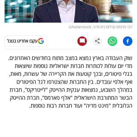
קריפטו
ויראלי
דובי פרנסס (צילום גיא מדור, shutterstock)
טלוויזיה
עקבו אחרינו בגוגל
עסקי
שוק העבודה בארץ נמצא במצב מתוח בחודשים האחרונים.
ספורט
מדי יום עולות לכותרות חברות ישראליות נוספות שיוצאות
בגלי פיטורים, ובכך קוטעות את הקריירה של עשרות, מאות,
קריירה
ואף אלפי עובדים. בין החברות שהצטרפו לגל הפיטורים
ולימודים
במהלך השבוע, נמצאות ענקית ההייטק "לייטריקס", חברת
הבשר המתורבת הישראלית "אלף פארמס", חברת ההייטק
מינויים
הגלובלית "מינט מדיה" ועוד חברות רבות נוספות.
רייטינג
רכב