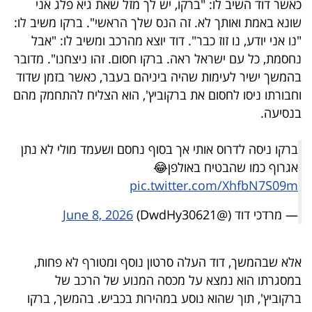
כאשר דוד השיב לו: "ברקו, יש לך מזל שאת גיא פלג אני
שונא באמת ואותך לא. זה הנס שלך הראשי". ברקו משיב לו:
"נו אני יודע, נו זוז כבר". דוד יוצא מהרכב ומשיב לו: "אבל
נחסמת, כל עם ישראל ראה. ברקו חסום. זהו ניצחנו". מדובר
בהמשך ישיר לעימות שהיה ביניהם בעבר, כאשר בזמן שדוד
וחבורתו ניסו לחסום את ברקוביץ', הוא הצליח להתחמק מהם
בנסיעה.
ברקו ניסה לדרוס אותי אך בסוף נחסם ושעמד מולי לא נתן
אגרוף כמו שהבטיח באולפן😂
pic.twitter.com/XhfbN7S09m
— מרדכי דוד (@DwdHy30621)
June 8, 2026
אלא שבהמשך, דוד העלה סרטון נוסף ומטורף לא פחות,
במסגרתו הוא נמצא על מכסה המנוע של הרכב של
ברקוביץ', תוך שהוא נוסע במהירות בכביש. בהמשך, ברקו