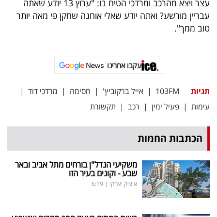
עצר ויצא מהרכב ומרדכי הטיח בו: "ערוץ 13 יודע שאתה
עבריין מורשע? ואתה יודע שאלי אוחנה שחקן פי מאה יותר
טוב ממך".
עקבו אחרינו
תגיות
103FM
|
אייל ברקוביץ'
|
חסימה
|
מרדכי דוד
|
עימות
|
פעיל ימין
|
רכב
|
תקשורת
הכתבות החמות
משקיעי הנדל"ן בורחים מתל אביב ובאר
שבע - וקונים בעיר הזו
איציק יצחקי
|
6:19