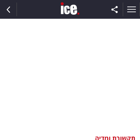
ראשי
הנבחרת
השוק
תקשורת
ומדיה
כסף
וצרכנות
תקשורת ומדיה