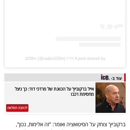
פרסמו
באייס
עקבו
אחרינו:
A post shared by רדיו 103fm (@radio103fm)
עוד ב-
אייל ברקוביץ' על הכוונת של מרדכי דוד: כך ניצל
מחסימת רכבו
לכתבה המלאה
ברקוביץ' צוחק על הסיטואציה ואומר: "זה אלימות, נכון",