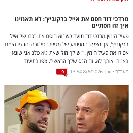
נדל"ן
מרדכי דוד חסם את אייל ברקוביץ': לא תאמינו
דיגיטל
איך זה הסתיים
וטק
פעיל הימין מרדכי דוד תועד כשהוא חוסם את רכבו של אייל
ברקוביץ', אך הצעד המפתיע של מגיש הטלווזיה והרדיו הימם
שיווק
אפילו את פעיל הימין: "יש לך מזל שאת גיא פלג אני שונא
ופרסום
באמת ואותך לא. זה הנס שלך הראשי". צפו בתיעוד
משפט
מערכת ice
|
8/6/2026
13:54
9
מדדים
ומחקרים
דעות
רכילות
עסקית