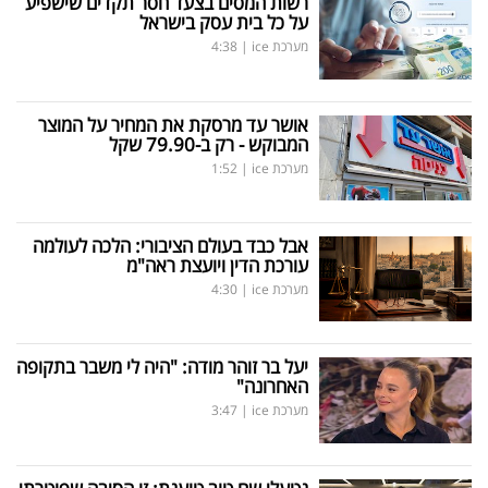
רשות המסים בצעד חסר תקדים שישפיע
על כל בית עסק בישראל
מערכת ice
|
4:38
אושר עד מרסקת את המחיר על המוצר
המבוקש - רק ב-79.90 שקל
מערכת ice
|
1:52
אבל כבד בעולם הציבורי: הלכה לעולמה
עורכת הדין ויועצת ראה"מ
מערכת ice
|
4:30
יעל בר זוהר מודה: "היה לי משבר בתקופה
האחרונה"
מערכת ice
|
3:47