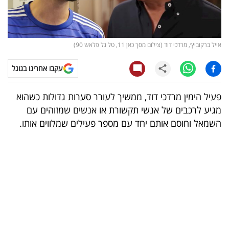
קריפטו
ויראלי
אייל ברקוביץ׳, מרדכי דוד (צילום מסך כאן 11, טל גל פלאש 90)
טלוויזיה
עקבו אחרינו בגוגל
עסקי
פעיל הימין מרדכי דוד, ממשיך לעורר סערות גדולות כשהוא
ספורט
מגיע לרכבים של אנשי תקשורת או אנשים שמזוהים עם
השמאל וחוסם אותם יחד עם מספר פעילים שמלווים אותו.
קריירה
ולימודים
מינויים
רייטינג
רכב