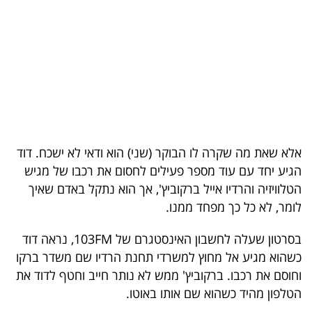
בריאות
תרבות
ופנאי
תיירות
TOP-
אלא שאת מה שקרה לו הבוקר (שני) הוא ודאי לא ישכח. דוד
5
הגיע יחד עם עוד מספר פעילים לחסום את רכבו של מגיש
הטלוויזיה והרדיו אייל ברקוביץ', אך הוא נתקל באדם שאיך
המילון
לומר, לא כל כך מפחד ממנו.
הכלכלי
בסרטון שעלה לחשבון האינסטגרם של 103FM, נראה דוד
פודקאסט
כשהוא מגיע אל מחוץ למשרדי תחנת הרדיו שם משדר ברקו
וחוסם את רכבו. ברקוביץ' ממש לא נותר חייב וחטף לדוד את
40
הטלפון מהיד כשהוא שם אותו באוטו.
UNDER