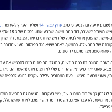
(שבת) ידיעה ובה נטען כי כתב
ערוץ עכשיו 14
ושליח הערוץ לאירופה,
נ
, יתנצל וייאלץ לפצות את איש השב"כ לשעבר, דוד ממם-מ
מישר, שהפגין מחוץ לביתה של ראש שירותי בריאות הציבור, ד"ר שרון
הקורונה של הממשלה. בהמשך, לאחר שיצא נגד הפרסום וטען שמדובר ב'
שהוא סופג מצד מתנגדי חיסונים.
: "אחרי הפוגה בת כמה חודשים, מתנגדי החיסונים חזרו להכפיש את עב
בא, שאני ״ילד כאפות״, שההורים שלי לא רוצים אותי (מאיפה הם גילו ב
י, שאני מכוער וטיפש - וכעת ממחזרים עלילה שקרית בנוגע לכספים שא
ב לנגרמן כך על דוד ממם-מישר, ציוץ בעקבותיו הגיעה גם התביעה המדו
את מר מישר, לא עבד אצלנו. משטרה: מר מישר עוכב לאחר שהשתולל, קי
פרייס".