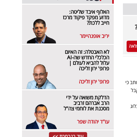
האלוף איבד שליטה:
מדוע מפקד פיקוד מרכז
חייב ללכת?
יריב אופנהיימר
לאה
לא האבטלה: זה האיום
הכלכלי החדש שה-AI
עלול להביא לעולם |
פרופ' ירון זליכה
פרופ' ירון זליכה
תב כי
בל
הדלקת משואה על ידי
הרב אברהם זרביב
וג
מסכנת את לוחמי צה"ל
עו"ד יהודה שפר
עוד בנבחרת >>