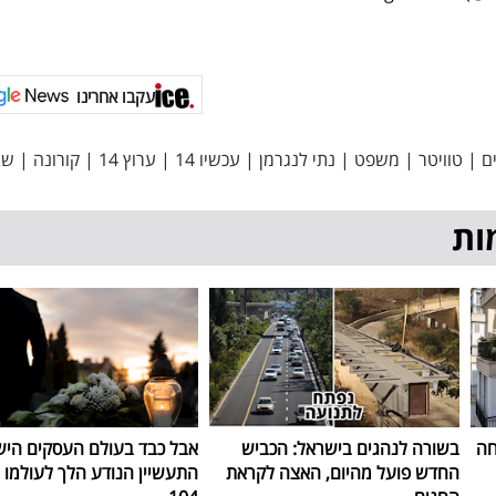
עקבו אחרינו
ם
|
טוויטר
|
משפט
|
נתי לנגרמן
|
עכשיו 14
|
ערוץ 14
|
קורונה
|
שב
ות
חה
בשורה לנהגים בישראל: הכביש
אבל כבד בעולם העסקים היש
החדש פועל מהיום, האצה לקראת
התעשיין הנודע הלך לעולמו ב