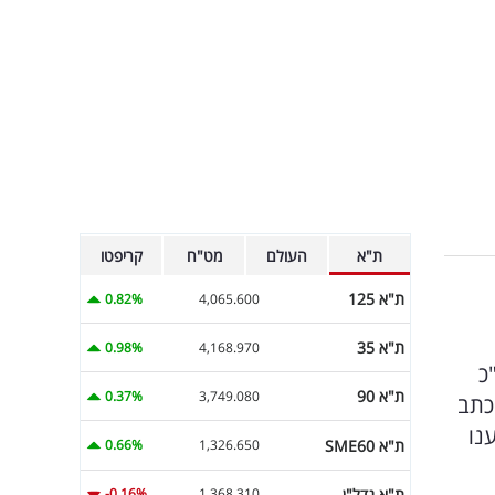
ת"א
העולם
מט"ח
קריפטו
ת"א 125
0.82%
4,065.600
ת"א 35
0.98%
4,168.970
ש השב"כ
ת"א 90
0.37%
3,749.080
כתב
נו
ת"א SME60
0.66%
1,326.650
ת"א נדל"ן
-0.16%
1,368.310