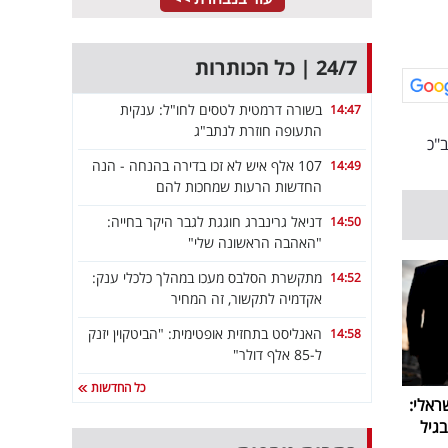
24/7 | כל הכותרות
בשורה דרמטית לטסים לחו"ל: ענקית
14:47
התעופה חוזרת לנתב"ג
"כ
107 אלף איש לא זכו בדירה בהנחה - הנה
14:49
החדשות הרעות שמחכות להם
דניאל גרינברג חוגגת לגבר היקר בחייה:
14:50
"האהבה הראשונה שלי"
מתקשרת הסלבס מעכו במהלך כלכלי ענק:
14:52
אקדמיה לתקשור, זה המחיר
האנליסט בתחזית אופטימית: "הביטקוין יזנק
14:58
ל-85 אלף דולר"
כל החדשות
ראלי:
גיל