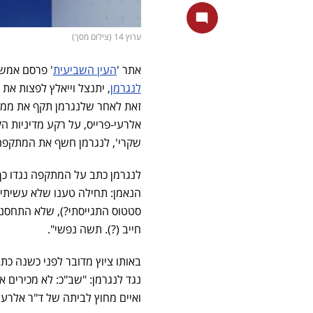
ערוץ 14 (צילום מסך)
אתר '
העין השביעית
' פרסם אמש 
לנגרמן
זאת לאחר שלנגרמן תקף את ממם-
אלרעי-פרייס, על רקע מדיניות 
שקרי', לנגרמן חשף את המתקפה 
לנגרמן כתב על המתקפה נגדו כך
הנאמן: תחילה טענו שלא עשיתי צ
סטטוס התגייסתי?), שלא התחסנת
חייב (?). תשה נפשי".
באותו ציוץ מדובר לפני כשנה כת
נגד לנגרמן: "שב"כ: לא מכירים 
ואיים מחוץ לביתה של ד"ר אלרעי 