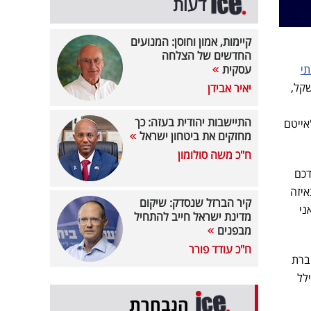
דעות
קיימות, אמון וחוסן: המנועים
החדשים של הצלחה
תי
עסקית
ישר, שתבע אותו, בסכום של כ-18 אלף שקל,
יאיר אבידן
התיישבות יהודית בעזה: כך
אייטם
מחזקים את ביטחון ישראל
ח"כ משה סולומון
דכם
איזה
קיר הברזל שנסדק: שיקום
ני
מדינת ישראל חייב להתחיל
מבפנים
ח"כ עודד פורר
ברת
לל
הנבחרת