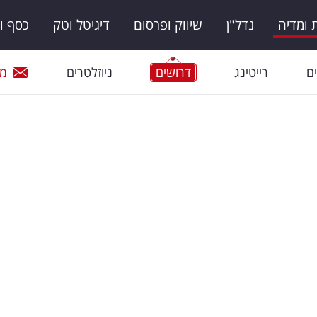
ומדיה
נדל"ן
שיווק ופרסום
דיגיטל וטק
כסף ו
ם
רייטינג
דרושים
ניוזלטרים
מי