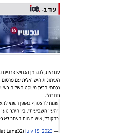
עוד ב-
עם זאת, לנגרמן הכחיש פרטים נ
העיתונות הישראלית עם פרסום הא
נכחתי בבית משפט השלום באשדוד,
תגובה".
שמח להצטרף באופן רשמי למשפח
״העין השביעית״. בין היתר טען 
כמקובל, איש מצוות האתר לא פנ
July 15, 2023
— Nati Langermann (@NatiLang32)