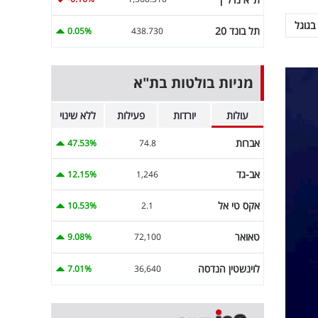
בגוגל
תל בונד 20
0.05%
438.730
מניות בולטות בת"א
עולות
יורדות
פעילות
ללא שינוי
אברות
47.53%
74.8
אב-גד
12.15%
1,246
אקס טי אל
10.53%
2.1
טאואר
9.08%
72,100
לוינשטין הנדסה
7.01%
36,640