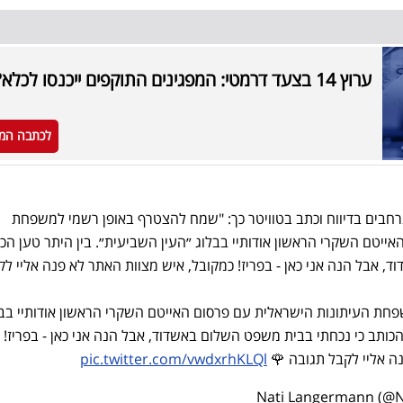
ערוץ 14 בצעד דרמטי: המפגינים התוקפים ייכנסו לכלא?
לכתבה המ
רחבים בדיווח וכתב בטוויטר כך: "שמח להצטרף באופן רשמי למשפחת
ייטם השקרי הראשון אודותיי בבלוג ״העין השביעית״. בין היתר טען הכו
 אבל הנה אני כאן - בפריז! כמקובל, איש מצוות האתר לא פנה אליי לק
ת העיתונות הישראלית עם פרסום האייטם השקרי הראשון אודותיי בבל
הכותב כי נכחתי בבית משפט השלום באשדוד, אבל הנה אני כאן - בפריז!
ה אליי לקבל תגובה 🌹
pic.twitter.com/vwdxrhKLQl