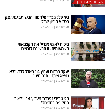
עסקאות השבוע בנדל"ן
גיא פלג מכריז מלחמה: הגיש תביעת ענק
בסך 5 מיליון שקל
מערכת ice
|
7/8/2026
ביטוח לאומי מגדיל את הקצבאות
משמעותית: זו הבשורה לזכאים
מערכת ice
|
7/8/2026
יעקב ברדוגו וערוץ 14 באבל כבד: "לא
נמצא איתנו. תנחומינו"
מערכת ice
|
7/8/2026
מגי טביבי נפרדת מערוץ 14: "לאור
התקופה במדינה"
מערכת ice
|
7/8/2026