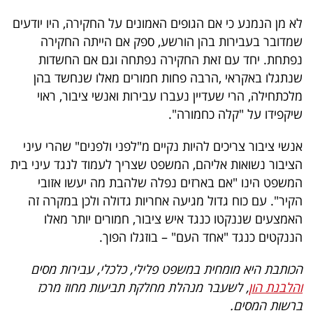
לא מן הנמנע כי אם הגופים האמונים על החקירה, היו יודעים
שמדובר בעבירות בהן הורשע, ספק אם הייתה החקירה
נפתחת. יחד עם זאת החקירה נפתחה וגם אם החשדות
שנתגלו באקראי ,הרבה פחות חמורים מאלו שנחשד בהן
מלכתחילה, הרי שעדיין נעברו עבירות ואנשי ציבור, ראוי
שיקפידו על "קלה כחמורה".
אנשי ציבור צריכים להיות נקיים מ"לפני ולפנים" שהרי עיני
הציבור נשואות אליהם, המשפט שצריך לעמוד לנגד עיני בית
המשפט הינו "אם בארזים נפלה שלהבת מה יעשו אזובי
הקיר". עם כוח גדול מגיעה אחריות גדולה ולכן במקרה זה
האמצעים שננקטו כנגד איש ציבור, חמורים יותר מאלו
הננקטים כנגד "אחד העם" – בוזגלו הפוך.
הכותבת היא מומחית במשפט פלילי, כלכלי, עבירות מסים
והלבנת הון
, לשעבר מנהלת מחלקת תביעות מחוז מרכז
ברשות המסים.