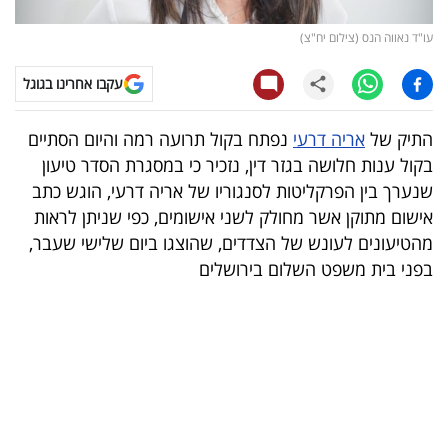
קריפטו
עו"ד נאווה הנס (צילום יח"צ)
עקבו אחרינו בגוגל
ויראלי
טלוויזיה
התיק של
אריה דרעי
נפתח בקול תרועה רמה והיום הסתיים
בקול ענות חלושה בגזר דין, נזכיר כי במסגרת הסדר טיעון
עסקי
שנערך בין הפרקליטות לסנגוריו של אריה דרעי, הוגש כתב
ספורט
אישום מתוקן אשר מחולק לשני אישומים, כפי שניתן לראות
מהטיעונים לעונש של הצדדים, שהוצגו ביום שלישי שעבר,
קריירה
בפני בית משפט השלום בירושלים
ולימודים
מינויים
רייטינג
רכב