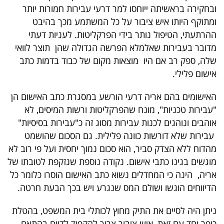
ובחקירה בראשיתה ייוחסו למר דרעי עבירות חמורות יותר
ומתוקף היותו איש ציבור על כל המשתמע מכך בהיבט
ההרתעתי, הטיפול נותר בידי הפרקליטות. לעניות דעתי
מדובר בעבירות שאלמלא הפרשה הגדולה שהן תוצר לוואי
שלה, ספק רב אם היו מוצאות מקום של כבוד בדמות כתב
אישום פלילי.
האישומים בהם אריה דרעי הורשע במסגרת כתב האישום הן
"עבירות טכניות", מונח שהפרקליטות ורשות המיסים, לא
אוהבים ונוהגים לכנות עבירות מסוג זה כ"עבירות בסיסיות"
עבירות שלא דורשות כוונה פלילית. גם הסכום שהושמט
מהדוח ללא הצדק סביר, הוא סכום נמוך יחסית ועל פי רוב לא
מוגשים בגינו כתבי אישום. נקודה נוספת שנזקפת לטובתו של
אריה, הינה כי המחדלים נשוא כתב האישום הוסרו כלומר כל
הדיווחים הוגשו ושולם המס שנגרע ויש בכך הבעת חרטה.
ניתן היה לסיים את התיק מחוץ לכותלי בית המשפט, בהטלת
כופר יחד עם זאת, איש ציבור צריך להקפיד לדווח בהתאם