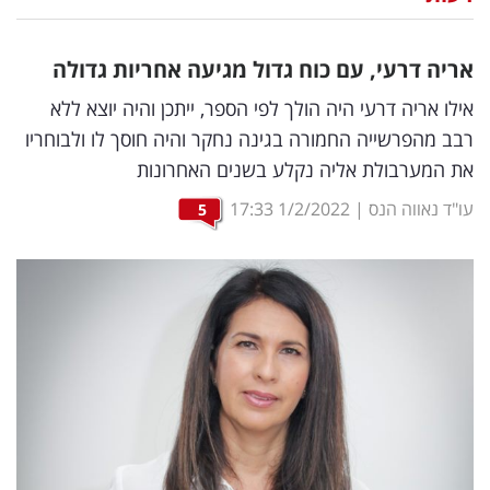
נדל"ן
אריה דרעי, עם כוח גדול מגיעה אחריות גדולה
דיגיטל
אילו אריה דרעי היה הולך לפי הספר, ייתכן והיה יוצא ללא
וטק
רבב מהפרשייה החמורה בגינה נחקר והיה חוסך לו ולבוחריו
את המערבולת אליה נקלע בשנים האחרונות
שיווק
ופרסום
עו"ד נאווה הנס
|
1/2/2022
17:33
5
משפט
מדדים
ומחקרים
דעות
רכילות
עסקית