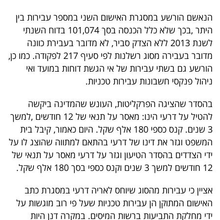
פרסמו
הנאשם הורשע במסגרת האישום השני במספר עבירות בין
באייס
היתר ,בכך שלא כלל הכנסה בסך 101,074 בדוח השנתי
לשנת 2013 ללא הצדק סביר, לא מדובר בעבירת כוונה
עקבו
מדובר בעבירה מסוג רשלנות לפי סעיף 217 לפקודה. כמו כן,
אחרינו:
הורשע גם בשתי עבירות של אי הגשת דוחות במועד ואי
ניהול פנקסי חשבונות עבירות טכניות.
בהסדר שהציגה הפרקליטות, העונש שהמדינה ביקשה
להטיל על דרעי הינו: מאסר על תנאי של 12 חודשים ,למשך
3 שנים. קנס כספי 180 אלף שקל. היום כאמור, קיבל בית
המשפט וגזר את דינו של דרעי בהתאם למתווה שהוצג לו על
ידי הצדדים בהסדר הטיעון וגזר על דרעי מאסר על תנאי של
12 חודשים למשך 3 שנים וקנס כספי בסך 180 אלף שקל.
אציין כי עבירות מהסוג שיוחס לאריה דרעי במסגרת כתב
האישום המתוקן הן עבירות טכניות שעל פי רוב מוגשות על
ידי מחלקת התביעות ברשות המיסים. במקרה דנן היות