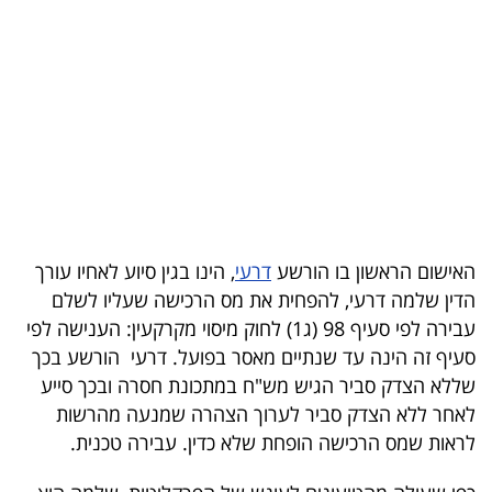
בריאות
תרבות
ופנאי
תיירות
TOP-
5
האישום הראשון בו הורשע
דרעי
, הינו בגין סיוע לאחיו עורך
הדין שלמה דרעי, להפחית את מס הרכישה שעליו לשלם
המילון
עבירה לפי סעיף 98 (ג1) לחוק מיסוי מקרקעין: הענישה לפי
הכלכלי
סעיף זה הינה עד שנתיים מאסר בפועל. דרעי הורשע בכך
שללא הצדק סביר הגיש מש"ח במתכונת חסרה ובכך סייע
פודקאסט
לאחר ללא הצדק סביר לערוך הצהרה שמנעה מהרשות
לראות שמס הרכישה הופחת שלא כדין. עבירה טכנית.
40
UNDER