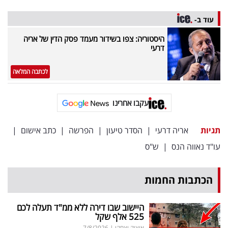
עוד ב-
היסטוריה: צפו בשידור מעמד פסק הדין של אריה
דרעי
לכתבה המלאה
עקבו אחרינו
תגיות
אריה דרעי
|
הסדר טיעון
|
הפרשה
|
כתב אישום
|
עו"ד נאווה הנס
|
ש"ס
הכתבות החמות
היישוב שבו דירה ללא ממ"ד תעלה לכם
525 אלף שקל
איציק יצחקי
|
7/8/2026