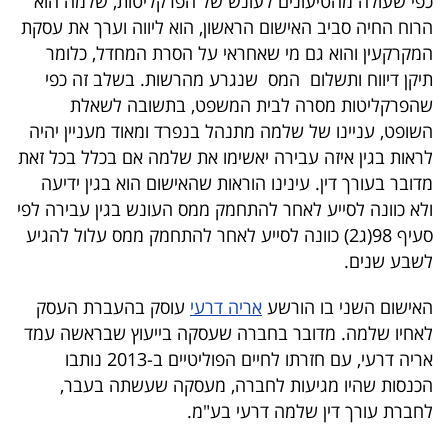
כפי שעולה מהטיעונים לעונש של הפרקליטות, שלמה הוא
40
הרוח החיה סביב האישום הראשון, הוא ליווה וערך את עסקת
המקרקעין והוא גם מי שאחראי על הסרת המחדל, כלומר
תיקן דיווח ותשלום המס שנגרע מהרשות. בשלב זה כפי
שיתופי
שהפרקליטות מסרה לבית המשפט, בתשובה לשאלת
פעולה
השופט, עניינו של שלמה מתנהל בנפרד ומאוד מעניין יהיה
לראות בגין איזה עבירה יאשימו את שלמה אם בכלל בכל זאת
מדובר בעורך דין. עינינו הוראות שהאישום הוא בגין ידיעה
ולא כוונה לסייע לאחר להתחמק ממס העונש בגין עבירה לפי
דרושים
סעיף 98(ג2) כוונה לסייע לאחר להתחמק ממס עלול להגיע
לשבע שנים.
ניוזלטרים
האישום השני בו הורשע
אריה דרעי
עוסק בהעברת העסק
לאחיו שלמה. מדובר בחברה שעסקה בייעוץ שבראשה עמד
מייל
אריה דרעי, עם חזרתו לחיים הפוליטיים ב-2013 נותבו
אדום
הכנסות שהיו מגיעות לחברה, מעסקה שעשתה בעבר,
לחברת עורך דין שלמה דרעי בע"מ.