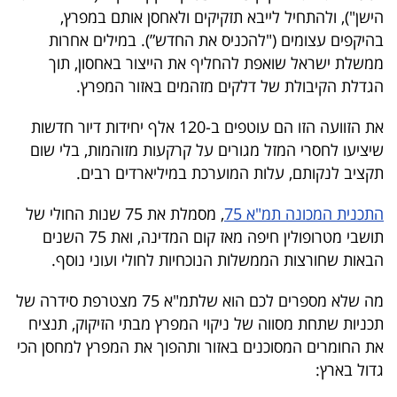
40
הישן"), ולהתחיל לייבא תזקיקים ולאחסן אותם במפרץ,
בהיקפים עצומים ("להכניס את החדש”). במילים אחרות
ממשלת ישראל שואפת להחליף את הייצור באחסון, תוך
שיתופי
הגדלת הקיבולת של דלקים מזהמים באזור המפרץ.
פעולה
את הזוועה הזו הם עוטפים ב-120 אלף יחידות דיור חדשות
שיציעו לחסרי המזל מגורים על קרקעות מזוהמות, בלי שום
תקציב לנקותם, עלות המוערכת במיליארדים רבים.
דרושים
התכנית המכונה תמ"א 75
, מסמלת את 75 שנות החולי של
תושבי מטרופולין חיפה מאז קום המדינה, ואת 75 השנים
ניוזלטרים
הבאות שחורצות הממשלות הנוכחיות לחולי ועוני נוסף.
מה שלא מספרים לכם הוא שלתמ"א 75 מצטרפת סידרה של
מייל
תכניות שתחת מסווה של ניקוי המפרץ מבתי הזיקוק, תנציח
אדום
את החומרים המסוכנים באזור ותהפוך את המפרץ למחסן הכי
גדול בארץ: