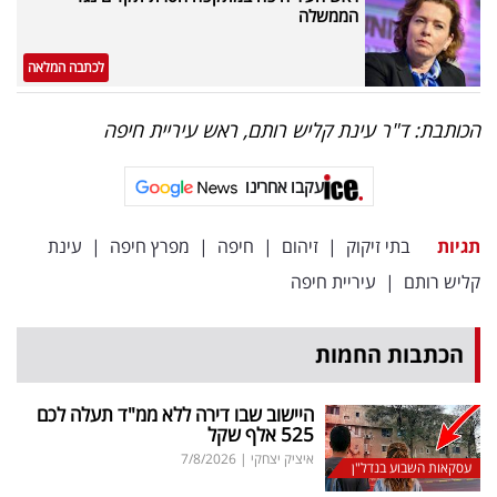
הממשלה
לכתבה המלאה
הכותבת: ד"ר עינת קליש רותם, ראש עיריית חיפה
עקבו אחרינו
תגיות
בתי זיקוק
|
זיהום
|
חיפה
|
מפרץ חיפה
|
עינת
קליש רותם
|
עיריית חיפה
הכתבות החמות
היישוב שבו דירה ללא ממ"ד תעלה לכם
525 אלף שקל
איציק יצחקי
|
7/8/2026
עסקאות השבוע בנדל"ן