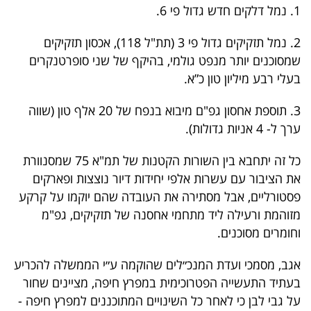
פרסמו
1. נמל דלקים חדש גדול פי 6.
באייס
2. נמל תזקיקים גדול פי 3 (תת"ל 118), אכסון תזקיקים
שמסוכנים יותר מנפט גולמי, בהיקף של שני סופרטנקרים
עקבו
בעלי רבע מיליון טון כ”א.
אחרינו:
3. תוספת אחסון גפ"ם מיבוא בנפח של 20 אלף טון (שווה
ערך ל- 4 אניות גדולות).
כל זה יתחבא בין השורות הקטנות של תמ"א 75 שמסנוורת
את הציבור עם עשרות אלפי יחידות דיור נוצצות ופארקים
פסטורליים, אבל מסתירה את העובדה שהם יוקמו על קרקע
מזוהמת ורעילה ליד מתחמי אחסנה של תזקיקים, גפ"מ
וחומרים מסוכנים.
אגב, מסמכי ועדת המנכ״לים שהוקמה ע״י הממשלה להכריע
בעתיד התעשייה הפטרוכימית במפרץ חיפה, מציינים שחור
על גבי לבן כי לאחר כל השינויים המתוכננים למפרץ חיפה -