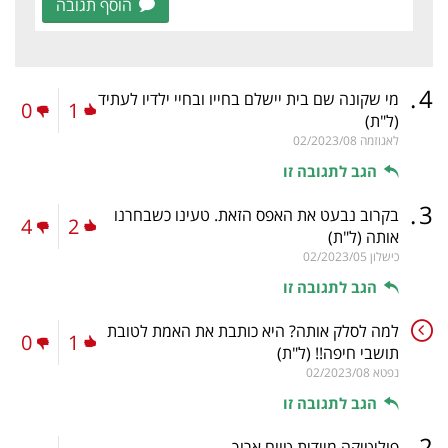
הוסף תגובה
.
4
מי שקונה שם בית יישלם בחייו ובחיי ילדיו לעתיד
0
1
(ל"ת)
לאגוזמה
02/2023/08
הגב לתגובה זו
.
3
בקרוב נבעט את האפס הזאת. טעינו כשבחרנו
4
2
אותה
(ל"ת)
כישלון
02/2023/05
הגב לתגובה זו
למה לסלק אותה? היא כותבת את האמת לטובת
0
1
תושבי חיפה!!
(ל"ת)
נפטא
02/2023/08
הגב לתגובה זו
.
2
פוליטיקה מיידית טווח ארוך