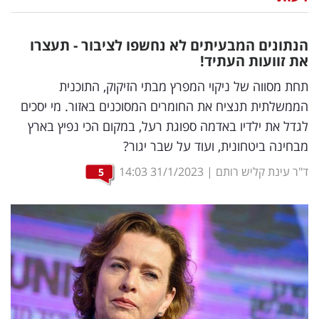
נדל"ן
הנתונים המבעיתים לא נחשפו לציבור - תעצרו
דיגיטל
את זוועות העתיד
!
וטק
תחת מסווה של ניקוי המפרץ מבתי הזיקוק, התוכנית
הממשלתית תנציח את החומרים המסוכנים באזור. מי יסכים
שיווק
לגדל את ילדיו באדמה ספוגת רעל, במקום הכי נפיץ בארץ
ופרסום
מבחינה ביטחונית, ועוד על שבר יגור?
משפט
ד"ר עינת קליש רותם
|
31/1/2023
14:03
5
מדדים
ומחקרים
דעות
רכילות
עסקית