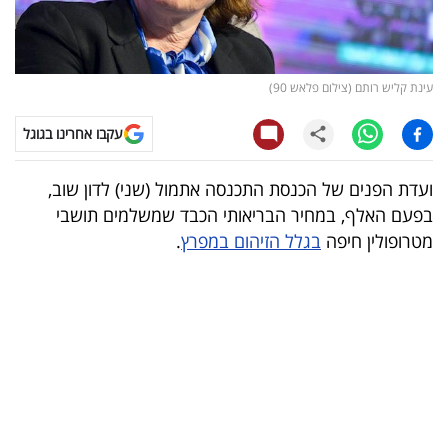
קריפטו
ויראלי
עינת קליש רותם (צילום פלאש 90)
טלוויזיה
עקבו אחרינו בגוגל
עסקי
ועדת הפנים של הכנסת התכנסה אתמול (שני) לדון שוב,
ספורט
בפעם האלף, במחיר הבריאותי הכבד שמשלמים תושבי
מטרופולין חיפה
בגלל הזיהום במפרץ
.
קריירה
ולימודים
מינויים
רייטינג
רכב