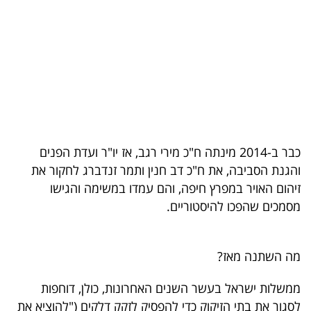
בריאות
תרבות
ופנאי
תיירות
TOP-
כבר ב-2014 מינתה ח"כ מירי רגב, אז יו"ר ועדת הפנים
5
והגנת הסביבה, את ח"כ דב חנין ותמר זנדברג לחקור את
זיהום האויר במפרץ חיפה, והם עמדו במשימה והגישו
המילון
מסמכים שהפכו להיסטוריים.
הכלכלי
פודקאסט
מה השתנה מאז?
40
ממשלות ישראל בעשר השנים האחרונות, כולן, דוחפות
UNDER
לסגור את בתי הזיקוק כדי להפסיק לזקק דלקים ("להוציא את