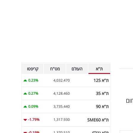
ת"א
העולם
מט"ח
קריפטו
ת"א 125
0.23%
4,032.470
ת"א 35
0.27%
4,128.460
ות ניסיון בתחום
ת"א 90
0.09%
3,735.440
ת"א SME60
-1.79%
1,317.930
ת"א נדל"ן
-0.19%
1,370.510