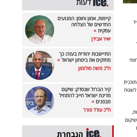
דעות
קיימות, אמון וחוסן: המנועים
ד
החדשים של הצלחה
עסקית
יאיר אבידן
התיישבות יהודית בעזה: כך
ומי
מחזקים את ביטחון ישראל
ח"כ משה סולומון
תוכנית
קיר הברזל שנסדק: שיקום
 לשטח
מדינת ישראל חייב להתחיל
מבפנים
ח"כ עודד פורר
ברסיטת תל אביב, 12 מחלקות,
שיקום
הנבחרת