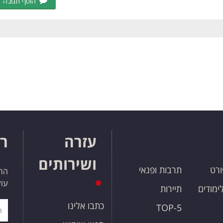
הוסף תגובה
עזרה
רו
ושירותים
ורט
תרבות ופנאי
הרש
עול
לימודים
תיירות
כתבו אלינו
TOP-5