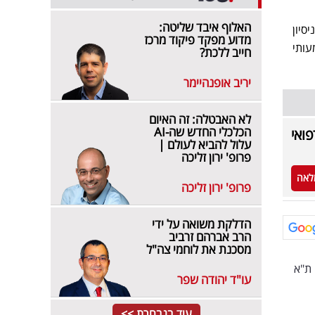
האלוף איבד שליטה:
סיון
מדוע מפקד פיקוד מרכז
עותי
חייב ללכת?
יריב אופנהיימר
לא האבטלה: זה האיום
הכלכלי החדש שה-AI
ואי
עלול להביא לעולם |
פרופ' ירון זליכה
לאה
פרופ' ירון זליכה
הדלקת משואה על ידי
הרב אברהם זרביב
מסכנת את לוחמי צה"ל
ת"א
עו"ד יהודה שפר
עוד בנבחרת >>