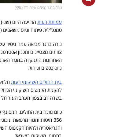
נורה ברגר (צילום אירה רדזינסקי)
עמותת רעות
הודיעה היום (שני)
סמנכ"לית פיתוח וגיוס משאבים (Chief Development Officer), החל מה-1 ביולי 2024.
האחרונות התמקדה במגזר הארגוני
גיוס כספים וניהול.
בית החולים השיקומי רעות
תל אב
להקמת הקמפוס השיקומי הגדול בי
בשדה דב בצפון מערב העיר תל א
356 מיטות ומגוון מרפאות ומ
והגריאטריה ולהיות הקמפוס השי
בתחומי השיקום בישראל.