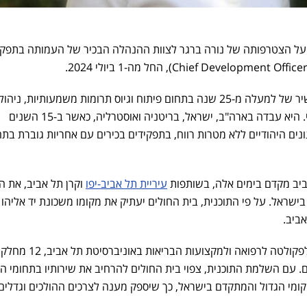
 על הצטרפותה של נורה ברגר לצוות ההנהלה הבכיר של העמותה בתפקי
נורה ברגר מביאה עמה ניסיון עשיר של למעלה מ-25 שנה בתחום פיתוח וגיוס תרומות משמעותיות, ניהול
צוותים מצטיינים ותכנון אסטרטגי. היא עבדה בארה"ב, ישראל, בריטניה ואוסטרליה, כאשר ב-15 השנים
ם היהודיים ללא מטרות רווח, בתפקידים בכירים עם אחריות גוברת בתח
יב מקדם בימים אלה, בשותפות
עיריית תל אביב-יפו
וקרן תל אביב, את ה
שראל. על פי התוכנית, בית החולים יעתיק את מקומו משכונת יד אליהו
ביב.
כיום מונה בית החולים, המסונף לפקולטה לרפואה ולמקצועות הבריאות באוני
כונים. עם השלמת התוכנית, צפוי בית החולים להרחיב את שירותיו בתחומי ה
קומי הגדול והמתקדם בישראל, כך שיספק מענה לצרכים ההולכים וגדלים