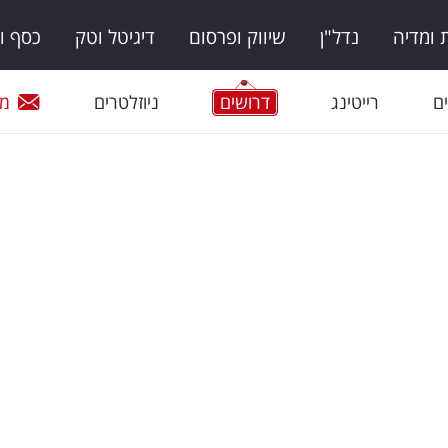
ומדיה
נדל"ן
שיווק ופרסום
דיגיטל וטק
כסף ו
ם
רייטינג
דרושים
ניוזלטרים
מי