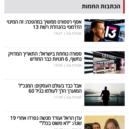
הכתבות החמות
אסף רפפורט ממשיך במהפכה: זה המינוי
הדרמטי בהנהלת רשת 13
מערכת ice
|
14:21
ספורה נוחתת בישראל: התאריך המדויק
נחשף, 6 חנויות כבר החודש
מערכת ice
|
14:55
אבל כבד בעולם העסקים: המנכ"ל
המוערך הלך לעולמו בגיל 60
מערכת ice
|
17:39
עדן הראל ועודד מנשה נפרדו אחרי 19
שנה: "לא פשוט בכלל"