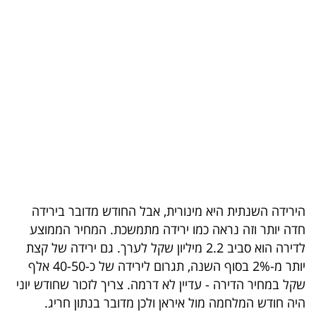
בריאות
תרבות
ופנאי
תיירות
TOP-
5
המילון
הירידה השנתית היא מינורית, אבל החודש מדובר בירידה
הכלכלי
חדה יותר וזה נראה כמו ירידה מתמשכת. המחיר הממוצע
לדירה הוא סביב 2.2 מיליון שקל לערך. גם ירידה של קצת
פודקאסט
יותר מ-2% בסוף השנה, תגרום לירידה של כ-40-50 אלף
שקל במחיר הדירה - עדיין לא דרמה. צריך לזכור שחודש יוני
40
היה חודש המלחמה מול איראן ולכן מדובר בנתון חריג.
UNDER