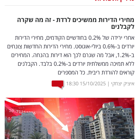
נדל"ן
מחירי הדירות ממשיכים לרדת - זה מה שקרה
דיגיטל
לקבלנים
וטק
אחרי ירידה של 0.2% בחודשיים הקודמים, מחירי הדירות
יורדים ב-0.6% ביולי-אוגוסט. מחירי הדירות החדשות צונחים
שיווק
ב-1.2%, אבל מה שגרם לכך הוא דירות בהנחה. המחירים
ופרסום
ללא תמיכה ממשלתית יורדים ב-0.2% בלבד. הקבלנים
קוראים להורדת ריבית. כל המספרים
משפט
איציק יצחקי
|
15/10/2025
18:30
מדדים
ומחקרים
דעות
רכילות
עסקית