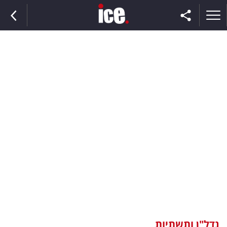
ראשי
הנבחרת
השוק
תקשורת
ומדיה
כסף
וצרכנות
נדל"ן ותשתיות