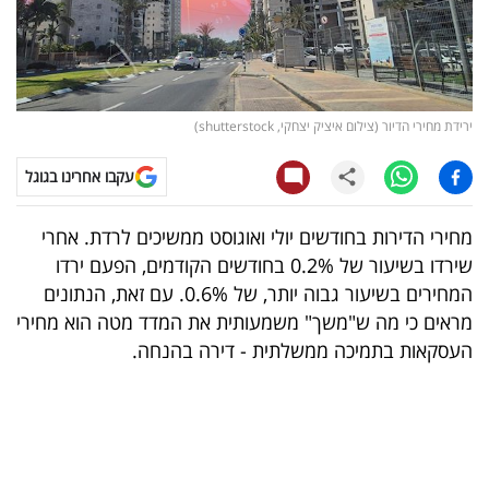
קריפטו
ויראלי
ירידת מחירי הדיור (צילום איציק יצחקי, shutterstock)
טלוויזיה
עקבו אחרינו בגוגל
עסקי
ספורט
מחירי הדירות בחודשים יולי ואוגוסט ממשיכים לרדת. אחרי
שירדו בשיעור של 0.2% בחודשים הקודמים, הפעם ירדו
קריירה
המחירים בשיעור גבוה יותר, של 0.6%. עם זאת, הנתונים
ולימודים
מראים כי מה ש"משך" משמעותית את המדד מטה הוא מחירי
העסקאות בתמיכה ממשלתית - דירה בהנחה.
מינויים
רייטינג
רכב