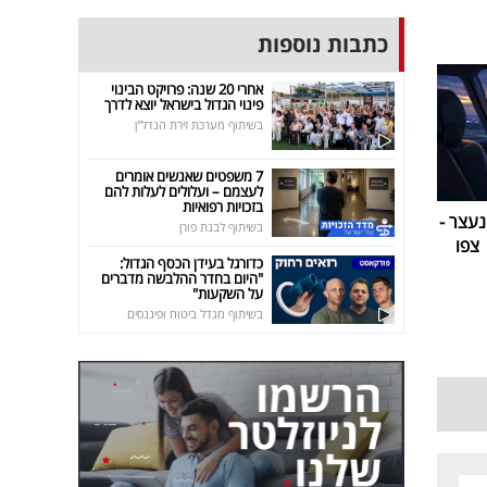
כתבות נוספות
אחרי 20 שנה: פרויקט הבינוי
פינוי הגדול בישראל יוצא לדרך
בשיתוף מערכת זירת הנדל"ן
7 משפטים שאנשים אומרים
לעצמם – ועלולים לעלות להם
בזכויות רפואיות
עצר -
בשיתוף לבנת פורן
צפו
כדורגל בעידן הכסף הגדול:
"היום בחדר ההלבשה מדברים
על השקעות"
בשיתוף מגדל ביטוח ופיננסים