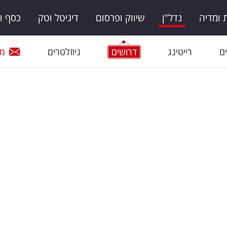
ומדיה
נדל"ן
שיווק ופרסום
דיגיטל וטק
כסף ו
ם
רייטינג
דרושים
ניוזלטרים
מי