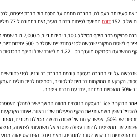
 את פעילותה בעפולה. החברה חתמה על הסכם מול חברת ציפחה, לרכ
דונם
המיועד לפיתוח בדרום העיר, זאת בתמורה ל-77 מיליון שקל.
המאושרת, תקים החברה פרויקט רחב היקף הכולל כ-1,100 יחידות דיו
וכ-30,000 מ"ר שטחי תעסוקה בצירוף לשטח המקורי שרכשה לפני כחודשיים שכולל
הערכה ראשונית של החברה, היקף ההשקעה בפרויקט מוערך בכ – 1.22 מיליארד שקל והיקף הה
רכשה על-ידי החברה בעסקה קודמת מחברת בר ובניו, לפני כחודשיים,
יחידות דיור נוספות. הקרקעות ממוקמות דרומית לבלפוריה, בסמיכות לבית חולים העמ
ציפחה.
אבישי בן-חיים, מנכ"ל רוטשטיין, אמר הבוקר ל-ice: "העסקה הנוכחית מהווה המשך ישיר למהלך האסט
הגדיל באופן משמעותי את היקף הפעילות שלנו באזור. איחוד הקרקעות 
מתחם רחב היקף, שבו נחזיק בשותפות של 50%, יאפשר קידום של שכונה חדשה הכוללת מגורים, מסחר
 ואיכותי. אנו ממשיכים לזהות בעפולה פוטנציאל משמעותי לצמיחה, הנשע
 התשתיות והביקוש הגובר למגורים, ומאמינים כי הפרויקט יהווה מנוע