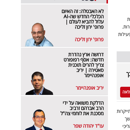
לא האבטלה: זה האיום
הכלכלי החדש שה-AI
ת
עלול להביא לעולם |
ות.
פרופ' ירון זליכה
עילות
פרופ' ירון זליכה
דרושה ארץ נהדרת
חדשה: אסף רפופורט
צריך להרים תוכנית
סאטירה | יריב
ך
אופנהיימר
יריב אופנהיימר
לאה
הדלקת משואה על ידי
הרב אברהם זרביב
ייקרות
מסכנת את לוחמי צה"ל
שך
עו"ד יהודה שפר
יכי