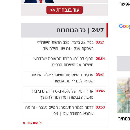
יאפשר
עוד בנבחרת >>
24/7 | כל הכותרות
בגיל 22 בלבד: כוכב הרשת הישראלי
03:21
בעסקת ענק - זה שווי הוילה שלו
הסוף לחינם: חברת התעופה שתדרוש
03:34
תשלום על השירות הבסיסי
ענקית ההשקעות חושפת: אלה המניות
03:41
שכדאי לכם לקנות עכשיו
אחרי זינוק של 45% ב-6 חודשים בלבד:
03:46
טאבולה בבשורה מדהימה להמשך
דרמה בנמל התעופה: הטייס נעצר - זה מה
03:50
שמצאו במזוודה שלו | צפו
במחיר
כל החדשות