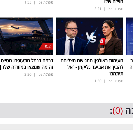
הוילה שלו
מערכת ice
|
1:55
מערכת ice
|
3:21
צפו
ב
העימות באולפן: המגישה הצליחה
דרמה בנמל התעופה: הטייס נ
ה
להביך את אביעד גליקמן - "אל
זה מה שמצאו במזוודה שלו | 
תיתמם"
מערכת ice
|
3:50
מערכת ice
|
1:30
ה
(0)
: