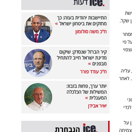
דעות
ישת
התיישבות יהודית בעזה: כך
מחזקים את ביטחון ישראל
ח"כ משה סולומון
ר, כ-7,000 מ"ר שטחי מסחר
 כ- 500 יחידות דיור. על פי
כנסות הצפוי
קיר הברזל שנסדק: שיקום
מדינת ישראל חייב להתחיל
מבפנים
 עליה
ח"כ עודד פורר
ק. לאחר
יותר ערך, פחות בזבוז:
המשילות של הכלכלה
המעגלית
רטגי
יאיר אבידן
לכדי
ן על
הנבחרת
 צמיחה