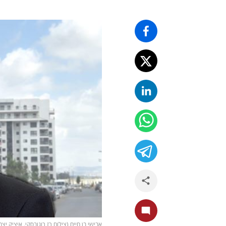
אבישי בן חיים (צילום רז רוגובסקי, איציק יצח