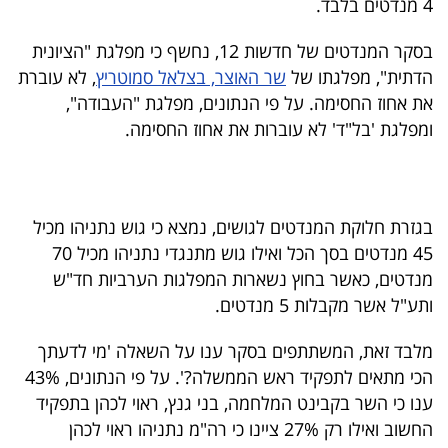
4 מנדטים בלבד.
40
בסקר המנדטים של חדשות 12, נחשף כי מפלגת "הציונית
הדתית", מפלגתו של
שר האוצר, בצלאל סמוטריץ
, לא עוברת
שיתופי
את אחוז החסימה. על פי הנתונים, מפלגת "העבודה",
פעולה
ומפלגת 'בל"ד' לא עוברות את אחוז החסימה.
דרושים
בגזרת חלוקת המנדטים לגושים, נמצא כי גוש נתניהו מכיל
45 מנדטים בסך הכל ואילו גוש מתנגדי נתניהו מכיל 70
ניוזלטרים
מנדטים, כאשר בחוץ נשארות המפלגות הערביות חד"ש
ותע"ל אשר מקבלות 5 מנדטים.
מייל
מלבד זאת, המשתתפים בסקר ענו על השאלה 'מי לדעתך
הכי מתאים לתפקיד ראש הממשלה?'. על פי הנתונים, 43%
אדום
ענו כי השר בקבינט המלחמה, בני גנץ, ראוי לכהן בתפקיד
החשוב ואילו רק 27% ציינו כי רה"מ נתניהו ראוי לכהן