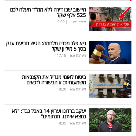
היישוב שבו דירה ללא ממ"ד תעלה לכם
525 אלף שקל
איציק יצחקי
|
9:00
עסקאות השבוע בנדל"ן
גיא פלג מכריז מלחמה: הגיש תביעת ענק
בסך 5 מיליון שקל
מערכת ice
|
17:15
ביטוח לאומי מגדיל את הקצבאות
משמעותית: זו הבשורה לזכאים
מערכת ice
|
18:20
יעקב ברדוגו וערוץ 14 באבל כבד: "לא
נמצא איתנו. תנחומינו"
מערכת ice
|
8:35