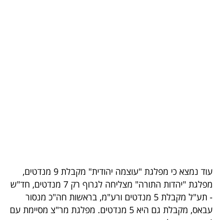
בריאות
תרבות
ופנאי
תיירות
TOP-
5
המילון
הכלכלי
עוד נמצא כי מפלגת "עוצמה יהודית" מקבלת 9 מנדטים,
פודקאסט
מפלגת "יהדות התורה" מצליחה לגרוף רק 7 מנדטים, חד"ש
- תע"ל מקבלת 5 מנדטים ורע"מ, בראשות חה"כ מנסור
40
עבאס, מקבלת גם היא 5 מנדטים. מפלגת מר"צ מסיימת עם
UNDER