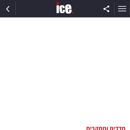
ראשי
הנבחרת
השוק
תקשורת
ומדיה
כסף
וצרכנות
מדדים ומחקרים