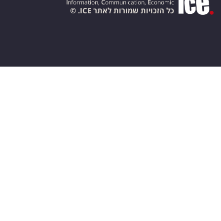
I
nformation,
C
ommunication,
E
conomic
כל הזכויות שמורות לאתר ICE. ©