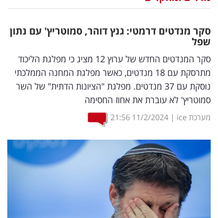
נדל"ן
סקר מנדטים דרמטי: גנץ דוהר, סמוטריץ' עם נתון
דיגיטל
שפל
וטק
סקר המנדטים החדש של ערוץ 12 מציג כי מפלגת הליכוד
מתרסקת עם 18 מנדטים, כאשר מפלגת המחנה הממלכתי
שיווק
נוסקת עם 37 מנדטים. מפלגת "הציונות הדתית" של השר
ופרסום
סמוטריץ' לא עוברת את אחוז החסימה
משפט
מערכת ice
|
11/2/2024
21:56
מדדים
ומחקרים
דעות
רכילות
עסקית