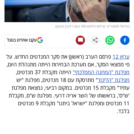
קריפטו
ויראלי
בצלאל סמוטריץ' (צילום פלאש 90/ נעם ריבקין פנטון)
טלוויזיה
עקבו אחרינו בגוגל
עסקי
ערוץ 12
פרסם הערב (ראשון) את סקר המנדטים החדש. על
ספורט
פי ממצאי הסקר, אם מערכת הבחירות הייתה מתנהלת היום,
מפלגת "המחנה הממלכתי"
הייתה מקבלת 37 מנדטים,
קריירה
מפלגת "הליכוד
" מתרסקת עם 18 מנדטים, מפלגת "יש
ולימודים
עתיד" מקבלת 15 מנדטים. במקום רביעי, נמצאת מפלגת
'ש"ס', בראשותו של השר אריה דרעי. מפלגת ש"ס, מקבלת
מינויים
11 מנדטים ומפלגת "ישראל ביתנו" מקבלת 9 מנדטים
בלבד.
רייטינג
רכב